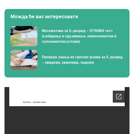
Можда ће вас интересовати
Математика за 5. разред – УГЛОВИ тест
(сабирање и одузимање, комплементни и
суплементни углови)
Провера знања из српског језика за 5. разред
– придеви, заменице, падежи