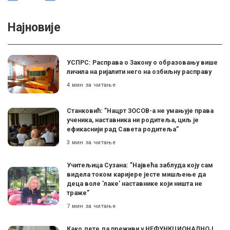
Најновије
УСПРС: Расправа о Закону о образовању више
личила на ријалити него на озбиљну расправу
4 мин за читање
Станковић: ”Нацрт ЗОСОВ-а не умањује права
ученика, наставника ни родитеља, циљ је
ефикаснији рад Савета родитеља”
3 мин за читање
Учитељица Сузана: ”Највећа заблуда коју сам
видела током каријере јесте мишљење да
деца воле ’лаке’ наставнике који ништа не
траже”
7 мин за читање
Како дете да преживи у НЕФУНКЦИОНАЛНОЈ