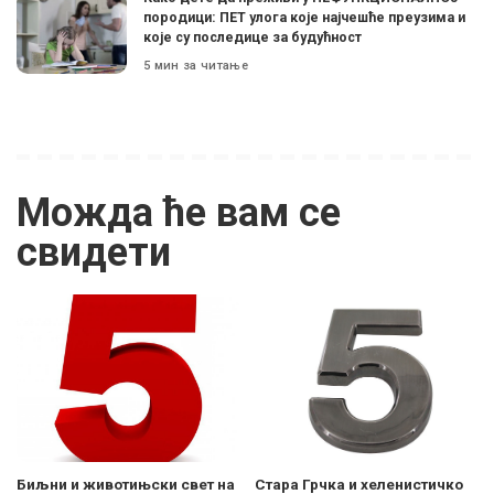
породици: ПЕТ улога које најчешће преузима и
које су последице за будућност
5 мин за читање
Можда ће вам се
свидети
Биљни и животињски свет на
Стара Грчка и хеленистичко