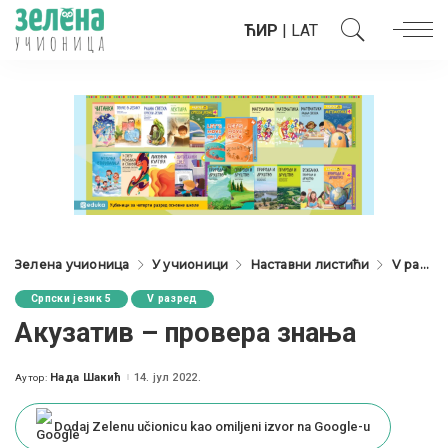
ЋИР
|
LAT
Зелена учионица
У учионици
Наставни листићи
V разред
Српски језик 5
V разред
Акузатив – провера знања
Нада Шакић
14. јул 2022.
Аутор:
Posted
by
Dodaj Zelenu učionicu kao omiljeni izvor na Google-u