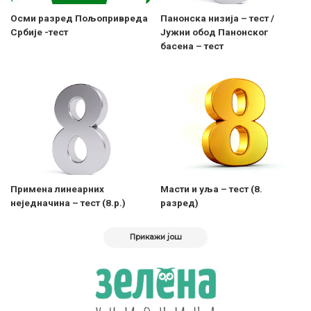
Осми разред Пољопривреда
Панонска низија – тест /
Србије -тест
Јужни обод Панонског
басена – тест
Примена линеарних
Масти и уља – тест (8.
неједначина – тест (8.р.)
разред)
Прикажи још