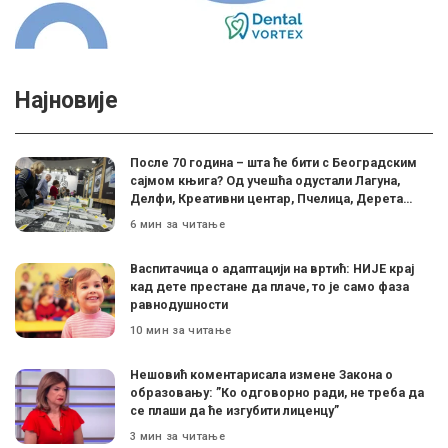
Најновије
После 70 година – шта ће бити с Београдским
сајмом књига? Од учешћа одустали Лагуна,
Делфи, Креативни центар, Пчелица, Дерета…
6 мин за читање
Васпитачица о адаптацији на вртић: НИЈЕ крај
кад дете престане да плаче, то је само фаза
равнодушности
10 мин за читање
Нешовић коментарисала измене Закона о
образовању: ”Ко одговорно ради, не треба да
се плаши да ће изгубити лиценцу”
3 мин за читање