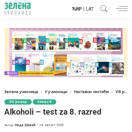
ЋИР
|
LAT
Зелена учионица
У учионици
Наставни листићи
VIII разред
VIII разред
Хемија 8
Alkoholi – test za 8. razred
Нада Шакић
14. август 2023.
Аутор:
Posted
by