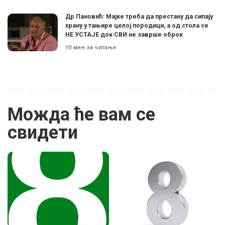
Др Пановић: Мајке треба да престану да сипају
храну у тањире целој породици, а од стола се
НЕ УСТАЈЕ док СВИ не заврше оброк
10 мин за читање
Можда ће вам се
свидети