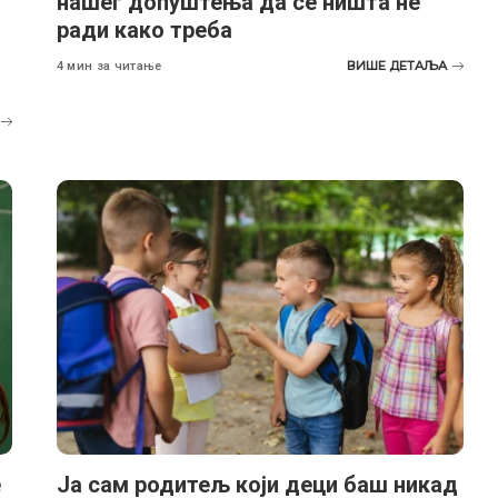
нашег допуштења да се ништа не
ради како треба
ВИШЕ ДЕТАЉА
4 мин за читање
е
Ја сам родитељ који деци баш никад