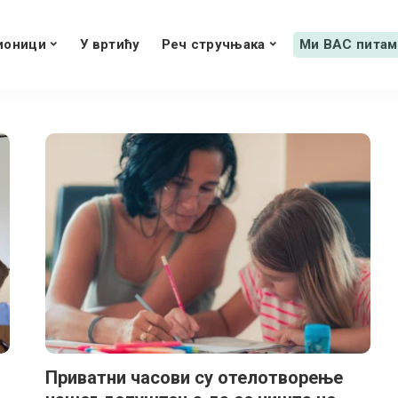
ионици
У вртићу
Реч стручњака
Ми ВАС питам
Приватни часови су отелотворење