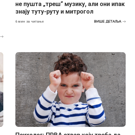
не пушта „треш“ музику, али они ипак
знају туту-руту и митрогол
ВИШЕ ДЕТАЉА
6 мин за читање