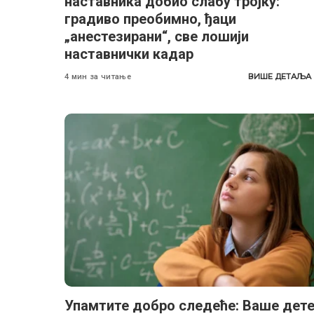
наставника добио слабу тројку:
градиво преобимно, ђаци
„анестезирани“, све лошији
наставнички кадар
ВИШЕ ДЕТАЉА
4 мин за читање
Упамтите добро следеће: Ваше дет