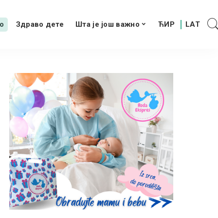
о
Здраво дете
Шта је још важно