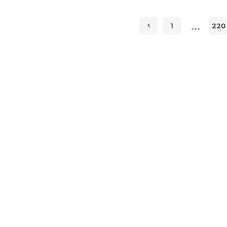
…
1
220