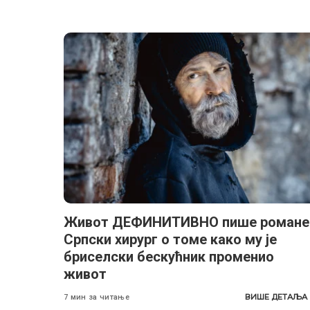
Живот ДЕФИНИТИВНО пише романе
Српски хирург о томе како му је
бриселски бескућник променио
живот
ВИШЕ ДЕТАЉА
7 мин за читање