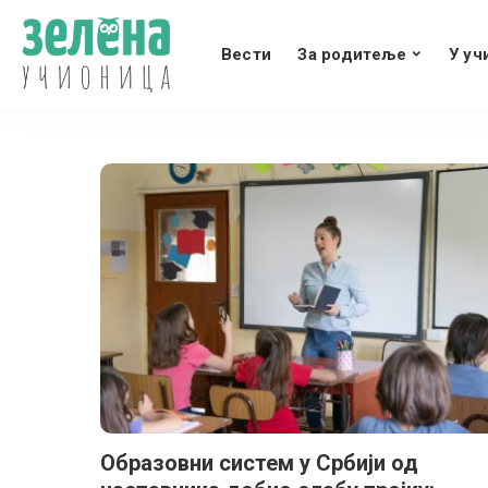
Вести
За родитеље
У уч
Образовни систем у Србији од