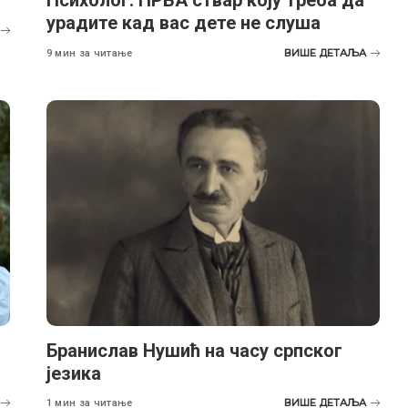
Психолог: ПРВА ствар коју треба да
урадите кад вас дете не слуша
ВИШЕ ДЕТАЉА
9 мин за читање
Бранислав Нушић на часу српског
језика
ВИШЕ ДЕТАЉА
1 мин за читање