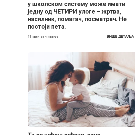
у школском систему може имати
једну од ЧЕТИРИ улоге – жртва,
насилник, помагач, посматрач. Не
постоји пета.
ВИШЕ ДЕТАЉА
11 мин за читање