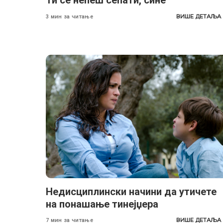
Ти се нећеш сећати, сине
ВИШЕ ДЕТАЉА
3 мин за читање
Недисциплински начини да утичете
на понашање тинејџера
ВИШЕ ДЕТАЉА
7 мин за читање