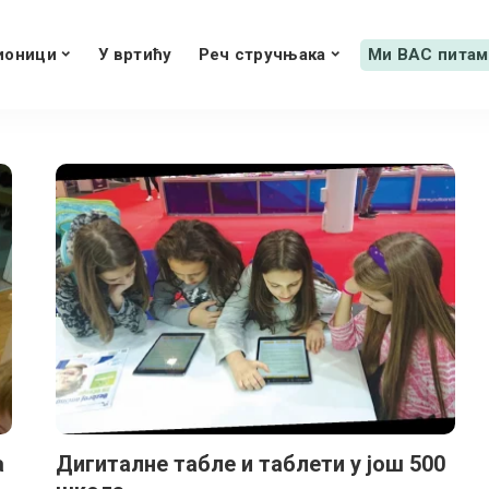
ионици
У вртићу
Реч стручњака
Ми ВАС питам
а
Дигиталне табле и таблети у још 500