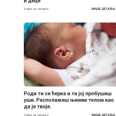
и деце
ВИШЕ ДЕТАЉА
0 мин за читање
Роди ти се ћерка и ти јој пробушиш
уши. Располажеш њеним телом као
да је твоје.
ВИШЕ ДЕТАЉА
2 мин за читање