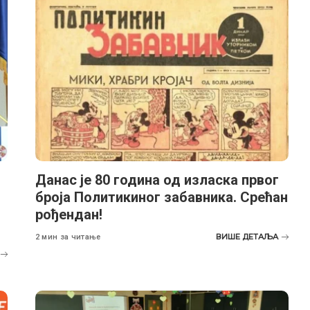
Данас је 80 година од изласка првог
броја Политикиног забавника. Срећан
рођендан!
ВИШЕ ДЕТАЉА
2 мин за читање