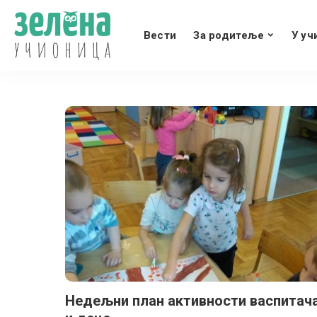
Вести
За родитеље
У уч
Недељни план активности васпитач