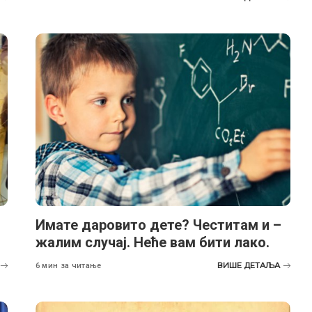
Имате даровито дете? Честитам и –
жалим случај. Неће вам бити лако.
ВИШЕ ДЕТАЉА
6 мин за читање