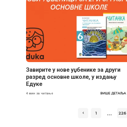
Завирите у новe уџбенике за други
разред основне школе, у издању
Едуке
ВИШЕ ДЕТАЉА
4 мин за читање
…
1
226