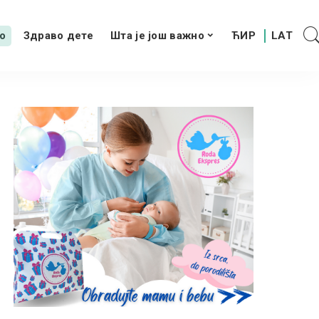
о
Здраво дете
Шта је још важно