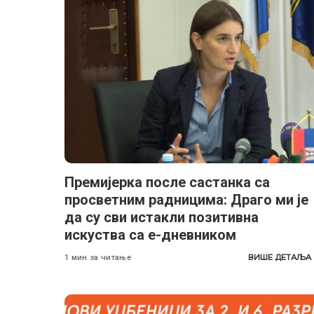
Премијерка после састанка са
просветним радницима: Драго ми је
да су сви истакли позитивна
искуства са е-дневником
ВИШЕ ДЕТАЉА
1 мин за читање