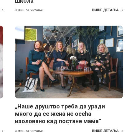
школа
ВИШЕ ДЕТАЉА
3 мин за читање
„Наше друштво треба да уради
много да се жена не осећа
изоловано кад постане мама”
ВИШЕ ДЕТАЉА
3 мин за читање