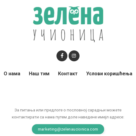
О нама
Наш тим
Контакт
Услови коришћења
За питања или предлоге о пословној сарадњи можете
контактирати са нама путем доле наведене имејл адресе:
marketing@zelenaucionica.com