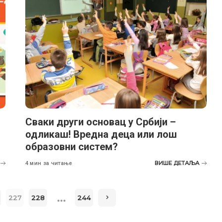
Сваки други основац у Србији –
одликаш! Вредна деца или лош
образовни систем?
ВИШЕ ДЕТАЉА
4 мин за читање
…
227
228
244