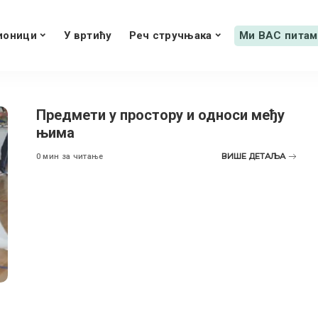
ионици
У вртићу
Реч стручњака
Ми ВАС питам
Предмети у простору и односи међу
њима
ВИШЕ ДЕТАЉА
0 мин за читање