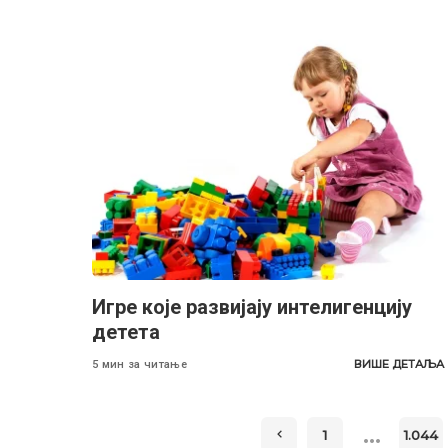
Игре које развијају интелигенцију
детета
ВИШЕ ДЕТАЉА
5 мин за читање
…
1
1.044