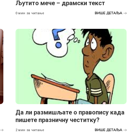
Љутито мече – драмски текст
ВИШЕ ДЕТАЉА
0 мин за читање
Да ли размишљате о правопису када
пишете празничну честитку?
ВИШЕ ДЕТАЉА
2 мин за читање