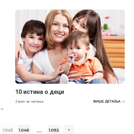
10 истина о деци
ВИШЕ ДЕТАЉА
2 мин за читање
…
1.045
1.046
1.092