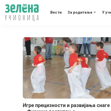
Вести
За родитеље
У уч
Игре прецизности и развијања снаге