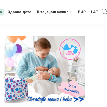
о
Здраво дете
Шта је још важно