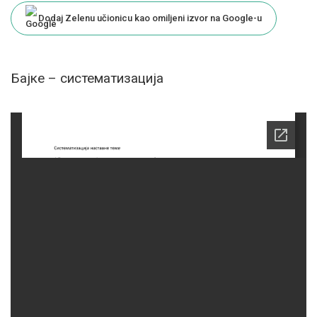
Dodaj Zelenu učionicu kao omiljeni izvor na Google-u
Бајке – систематизација