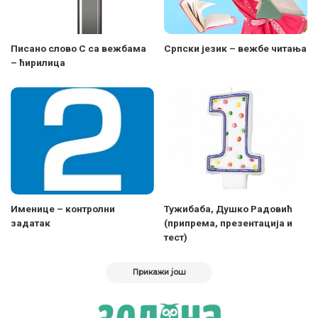
Писано слово С са вежбама
Српски језик – вежбе читања
– ћирилица
Именице – контролни
Тужибаба, Душко Радовић
задатак
(припрема, презентација и
тест)
Прикажи још