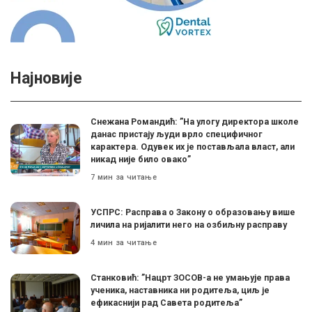
Најновије
Снежана Романдић: ”На улогу директора школе
данас пристају људи врло специфичног
карактера. Одувек их је постављала власт, али
никад није било овако”
7 мин за читање
УСПРС: Расправа о Закону о образовању више
личила на ријалити него на озбиљну расправу
4 мин за читање
Станковић: ”Нацрт ЗОСОВ-а не умањује права
ученика, наставника ни родитеља, циљ је
ефикаснији рад Савета родитеља”