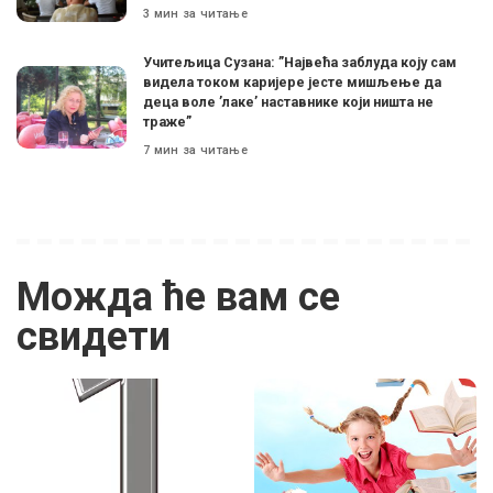
3 мин за читање
Учитељица Сузана: ”Највећа заблуда коју сам
видела током каријере јесте мишљење да
деца воле ’лаке’ наставнике који ништа не
траже”
7 мин за читање
Можда ће вам се
свидети