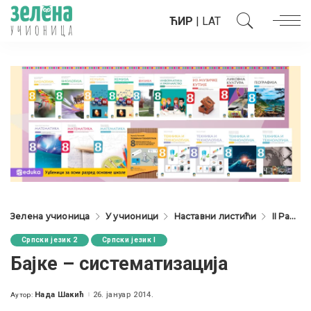
ЋИР
|
LAT
Зелена учионица
У учионици
Наставни листићи
II Разред
Српски језик 2
Српски језик I
Бајке – систематизација
Нада Шакић
26. јануар 2014.
Аутор:
Posted
by