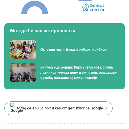
Можда ће вас интересовати
Огледни час – Бајка о рибару и рибици
Учитељица Бојана: Како учећи нова слова
латинице, учимо децу и емпатији, решавању
сукоба, ненасилној комуникацији
Dodaj Zelenu učionicu kao omiljeni izvor na Google-u