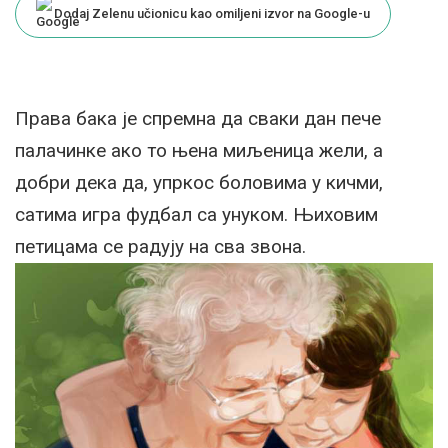
Dodaj Zelenu učionicu kao omiljeni izvor na Google-u
Права бака је спремна да сваки дан пече
палачинке ако то њена миљеница жели, а
добри дека да, упркос боловима у кичми,
сатима игра фудбал са унуком. Њиховим
петицама се радују на сва звона.