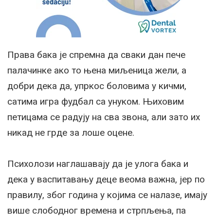
Права бака је спремна да сваки дан пече
палачинке ако то њена миљеница жели, а
добри дека да, упркос боловима у кичми,
сатима игра фудбал са унуком. Њиховим
петицама се радују на сва звона, али зато их
никад не грде за лоше оцене.
Психолози наглашавају да је улога бака и
дека у васпитавању деце веома важна, јер по
правилу, због година у којима се налазе, имају
више слободног времена и стрпљења, па