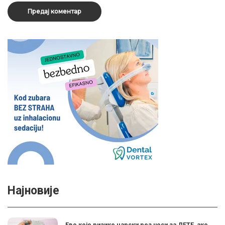
Најновије
Ево које ризике царски рез носи за ДЕТЕ, ако