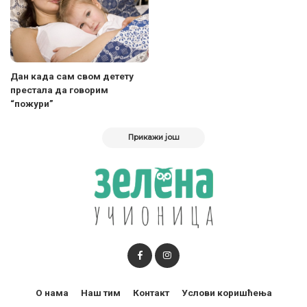
Дан када сам свом детету
престала да говорим
“пожури”
Прикажи још
О нама
Наш тим
Контакт
Услови коришћења