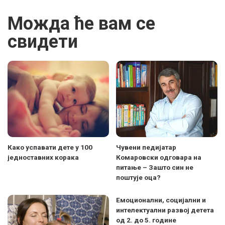
Можда ће вам се
свидети
Како успавати дете у 100
Чувени педијатар
једноставних корака
Комаровски одговара на
питање – Зашто син не
поштује оца?
Емоционални, социјални и
интелектуални развој детета
од 2. до 5. године