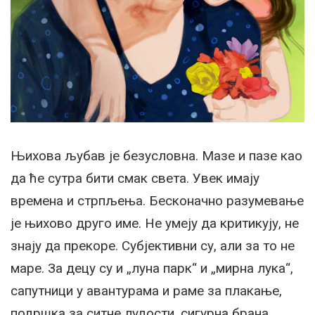
Њихова љубав је безусловна. Мазе и пазе као
да ће сутра бити смак света. Увек имају
времена и стрпљења. Бесконачно разумевање
је њихово друго име. Не умеју да критикују, не
знају да прекоре. Субјективни су, али за то не
маре. За децу су и „луна парк“ и „мирна лука“,
сапутници у авантурама и раме за плакање,
подршка за ситне лудости, сигурна брана