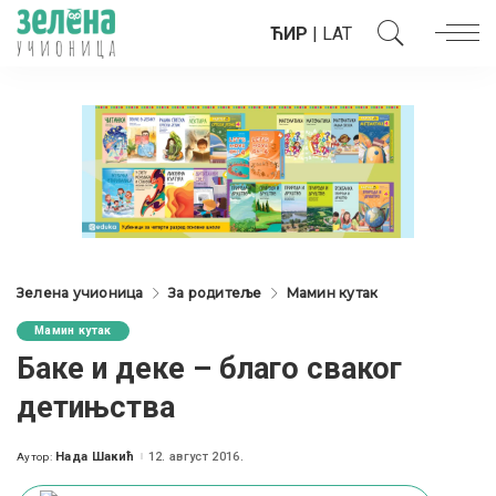
ЋИР
|
LAT
Зелена учионица
За родитеље
Мамин кутак
Мамин кутак
Баке и деке – благо сваког
детињства
Нада Шакић
12. август 2016.
Аутор:
Posted
by