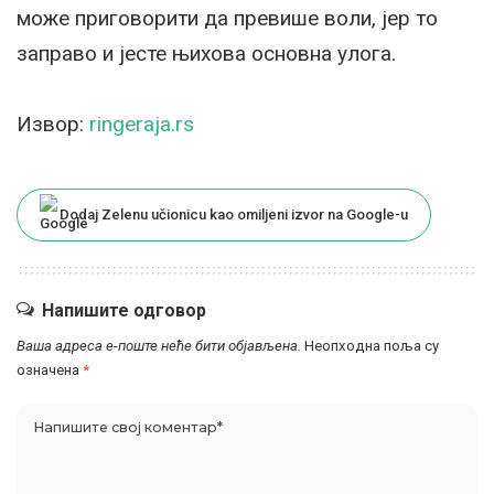
може приговорити да превише воли, јер то
заправо и јесте њихова основна улога.
Извор:
ringeraja.rs
Dodaj Zelenu učionicu kao omiljeni izvor na Google-u
Напишите одговор
Ваша адреса е-поште неће бити објављена.
Неопходна поља су
означена
*