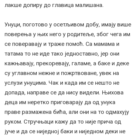
лакше допиру до главица малишана.
Унуци, поготово у осетљивом добу, имају више
поверења у њих него у родитеље, због чега им
се поверавају и траже помоћ. Са мамама и
татама то не иде тако једноставно, јер они
кажњавају, прекоревају, галаме, а баке и деке
су углавном нежне и пожртвоване, увек на
услузи унуцима. Чак и када им се нешто не
допада, направе се да нису видели. Њихова
деца им неретко приговарају да од унука
праве размажена бића, али они на то одмахују
руком. Стручњаци кажу да то није прича од
јуче и да се ниједној баки и ниједном деки не