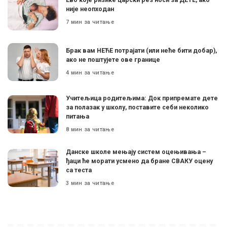
није неопходан
7 мин за читање
Брак вам НЕЋЕ потрајати (или неће бити добар),
ако не поштујете ове границе
4 мин за читање
Учитељица родитељима: Док припремате дете
за полазак у школу, поставите себи неколико
питања
8 мин за читање
Данске школе мењају систем оцењивања –
ђаци ће морати усмено да бране СВАКУ оцену
са теста
3 мин за читање