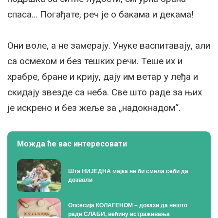
спаса… Погађате, реч је о бакама и декама!
Они воле, а не замерају. Унуке васпитавају, али
са осмехом и без тешких речи. Теше их и
храбре, бране и крију, дају им ветар у леђа и
скидају звезде са неба. Све што раде за њих
је искрено и без жеље за „надокнадом“.
Можда ће вас интересовати
Шта НИЈЕДНА мајка не би смела себи да
дозволи
Опсесија КОЛАГЕНОМ – докази да нешто
ради СЛАБИ, већину истраживања