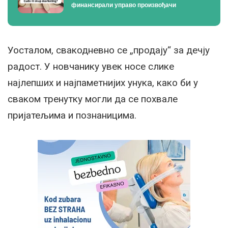
финансирали управо произвођачи
Уосталом, свакодневно се „продају“ за дечју
радост. У новчанику увек носе слике
најлепших и најпаметнијих унука, како би у
сваком тренутку могли да се похвале
пријатељима и познаницима.