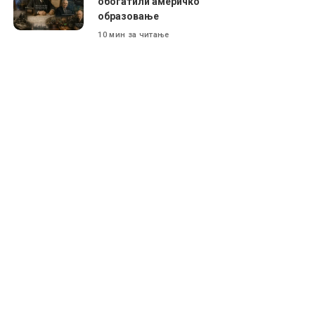
обогатили америчко
образовање
10 мин за читање