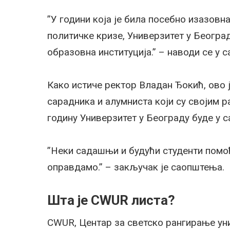
”У години која је била посебно изазовн
политичке кризе, Универзитет у Београд
образовна институција.” – наводи се у 
Како истиче ректор Владан Ђокић, ово 
сарадника и алумниста који су својим 
годину Универзитет у Београду буде у 
”Неки садашњи и будући студенти помоћ
оправдамо.” – закључак је саопштења.
Шта је CWUR листа?
CWUR, Центар за светско рангирање уни