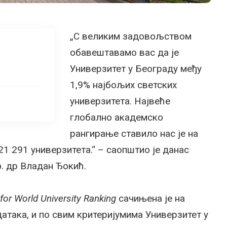
„С великим задовољством
обавештавамо вас да је
Универзитет у Београду међу
1,9% најбољих светских
универзитета. Највеће
глобално академско
рангирање ставило нас је на
21 291 универзитета.“ – саопштио је данас
. др Владан Ђокић.
for World University Ranking
сачињена је на
атака, и по свим критеријумима Универзитет у