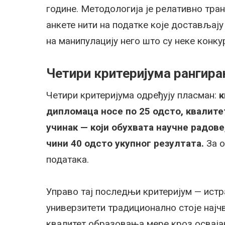
године. Методологија је релативно тран
анкете нити на податке које достављају
на манипулацију него што су неке конку
Четири критеријума рангир
Четири критеријума одређују пласман:
к
дипломаца носе по 25 одсто, квалите
учинак — који обухвата научне радове
чини 40 одсто укупног резултата.
За о
података.
Управо тај последњи критеријум — истр
универзитети традиционално стоје најч
квалитет образовања мере кроз осваја