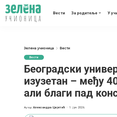
Вести
За родитеље
У уч
Зелена учионица
Вести
Вести
Београдски униве
изузетан – међу 40
али благи пад кон
Александра Цвјетић
1. јун 2026.
Аутор:
Posted
by