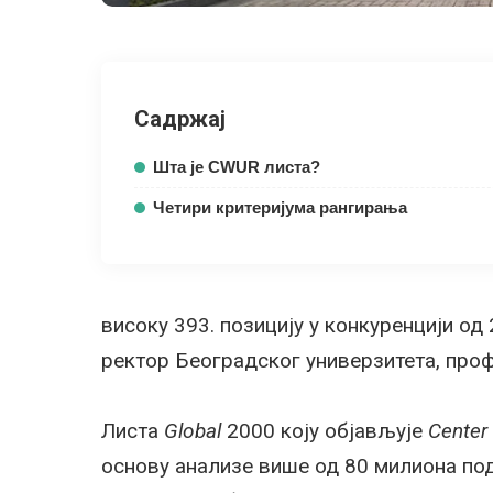
Садржај
Шта је CWUR листа?
Четири критеријума рангирања
високу 393. позицију у конкуренцији од 
ректор Београдског универзитета, проф
Листа
Global
2000 коју објављује
Center 
основу анализе више од 80 милиона под