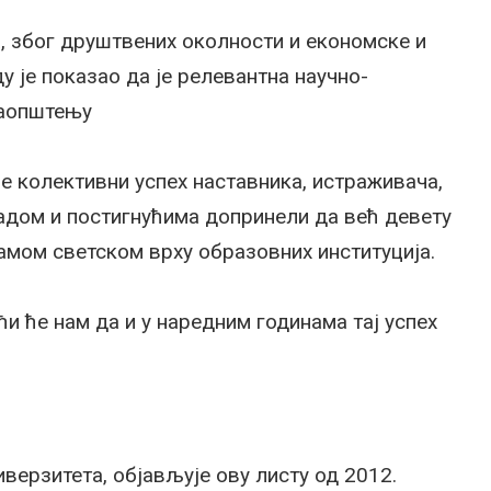
а, због друштвених околности и економске и
у је показао да је релевантна научно-
саопштењу
је колективни успех наставника, истраживача,
радом и постигнућима допринели да већ девету
самом светском врху образовних институција.
и ће нам да и у наредним годинама тај успех
верзитета, објављује ову листу од 2012.