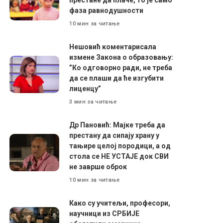
фаза равнодушности
10 мин за читање
Нешовић коментарисала
измене Закона о образовању:
”Ко одговорно ради, не треба
да се плаши да ће изгубити
лиценцу”
3 мин за читање
Др Пановић: Мајке треба да
престану да сипају храну у
тањире целој породици, а од
стола се НЕ УСТАЈЕ док СВИ
не заврше оброк
10 мин за читање
Како су учитељи, професори,
научници из СРБИЈЕ