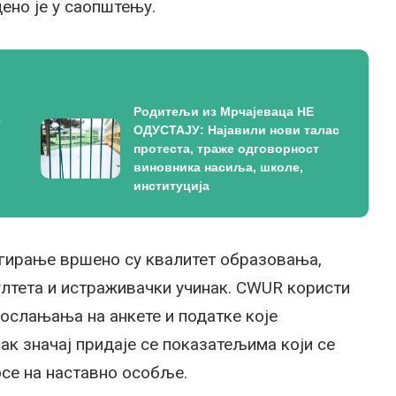
ено је у саопштењу.
Родитељи из Мрчајеваца НЕ
е
ОДУСТАЈУ: Најавили нови талас
протеста, траже одговорност
виновника насиља, школе,
институција
нгирање вршено су квалитет образовања,
лтета и истраживачки учинак. CWUR користи
ослањања на анкете и податке које
ак значај придаје се показатељима који се
осе на наставно особље.