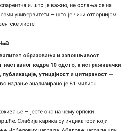
спарентна и, што је важно, не ослања се на
 сами универзитети — што је чини отпорнијом
рентске листе.
ања
валитет образовања и запошљивост
т наставног кадра 10 одсто, а истраживачки
, публикације, утицајност и цитираност —
во издање анализирано је 81 милион
аживање — јесте оно на чему српски
вршће. Слабија карика су индикатори који
ње Нобелових награда, Абелове награде или