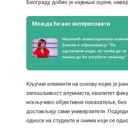
Београду добио је највише оцене, навед
Можда ће вас интересовати
Нешовић коментарисала измен
Закона о образовању: ”Ко
одговорно ради, не треба да се
плаши да ће изгубити лиценцу”
Кључни елементи на основу којих је ра
запошљивост алумниста, квалитет факу
искључиво објективне показатеље, без 
достављају сами универзитети. Подједн
односе на студенте и онима који се одн