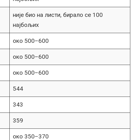
није био на листи, бирало се 100
најбољих
око 500–600
око 500–600
око 500–600
544
343
359
око 350–370