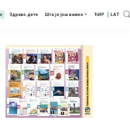
о
Здраво дете
Шта је још важно