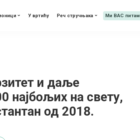
ионици
У вртићу
Реч стручњака
Ми ВАС питам
рзитет и даље
0 најбољих на свету,
стантан од 2018.