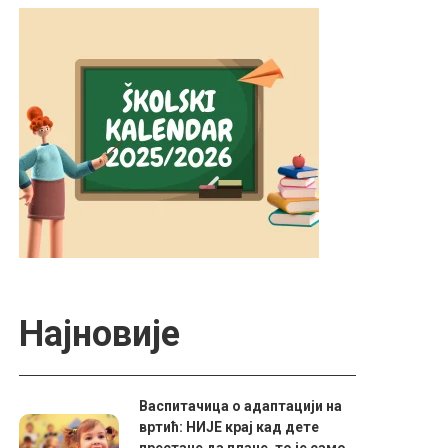
Најновије
Васпитачица о адаптацији на
вртић: НИЈЕ крај кад дете
престане да плаче, то је само