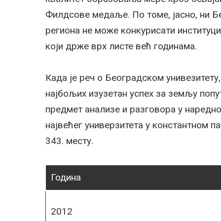
Филдсове медаље. По томе, јасно, ни Бе
региона не може конкурисати институц
који држе врх листе већ годинама.
Када је реч о Београдском унивезитету,
најбољих изузетан успех за земљу попу
предмет анализе и разговора у наредно
највећег универзитета у константном па
343. месту.
Година
2012