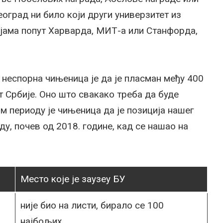
оград ни било који други универзитет из
ијама попут Харварда, МИТ-а или Станфорда,
 неспорна чињеница је да је пласман међу 400
т Србије. Оно што свакако треба да буде
м периоду је чињеница да је позиција нашег
ду, почев од 2018. године, кад се нашао на
Место које је заузеу БУ
није био на листи, бирало се 100
најбољих