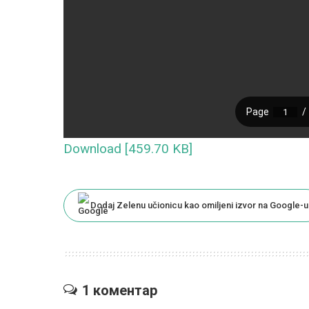
Download [459.70 KB]
Dodaj Zelenu učionicu kao omiljeni izvor na Google-u
1 коментар