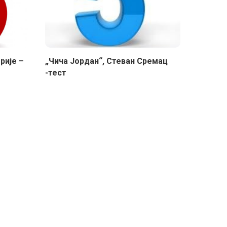
рије –
„Чича Јордан“, Стеван Сремац
-тест