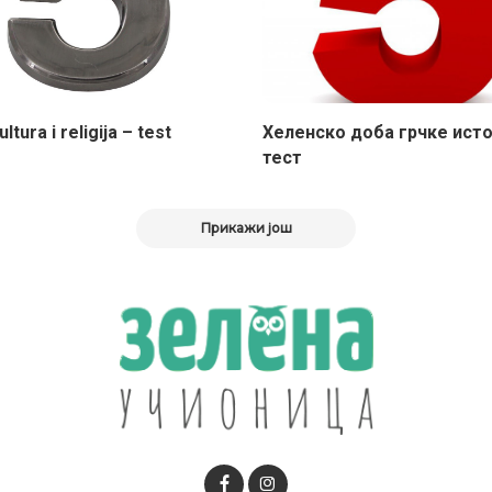
ltura i religija – test
Хеленско доба грчке исто
тест
Прикажи још