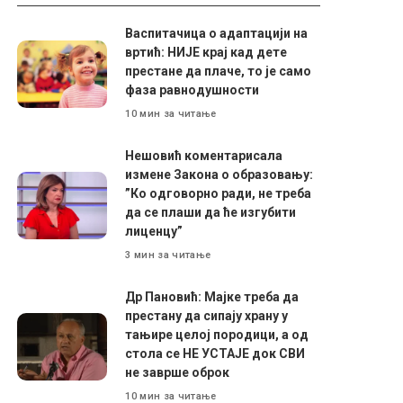
Васпитачица о адаптацији на
вртић: НИЈЕ крај кад дете
престане да плаче, то је само
фаза равнодушности
10 мин за читање
Нешовић коментарисала
измене Закона о образовању:
”Ко одговорно ради, не треба
да се плаши да ће изгубити
лиценцу”
3 мин за читање
Др Пановић: Мајке треба да
престану да сипају храну у
тањире целој породици, а од
стола се НЕ УСТАЈЕ док СВИ
не заврше оброк
10 мин за читање