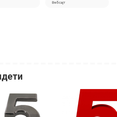
идети