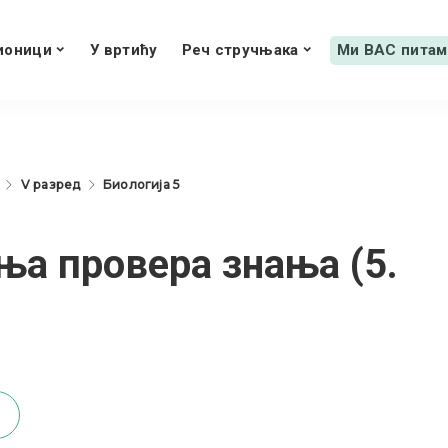
ионици
У вртићу
Реч стручњака
Ми ВАС питам
V разред
Биологија 5
ња провера знања (5.