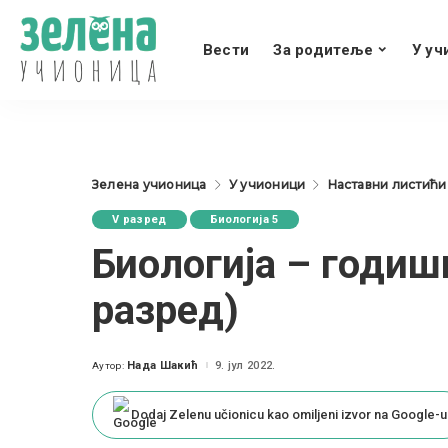
Вести
За родитеље
У уч
Зелена учионица
У учионици
Наставни листићи
V разред
Биологија 5
Биологија – годиш
разред)
Нада Шакић
9. јул 2022.
Аутор:
Posted
by
Dodaj Zelenu učionicu kao omiljeni izvor na Google-u