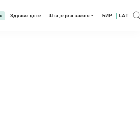
о
Здраво дете
Шта је још важно