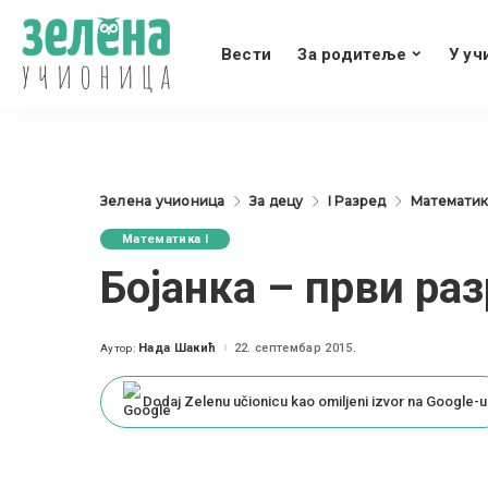
Вести
За родитеље
У уч
Зелена учионица
За децу
I Разред
Математика
Математика I
Бојанка – први ра
Нада Шакић
22. септембар 2015.
Аутор:
Posted
by
Dodaj Zelenu učionicu kao omiljeni izvor na Google-u