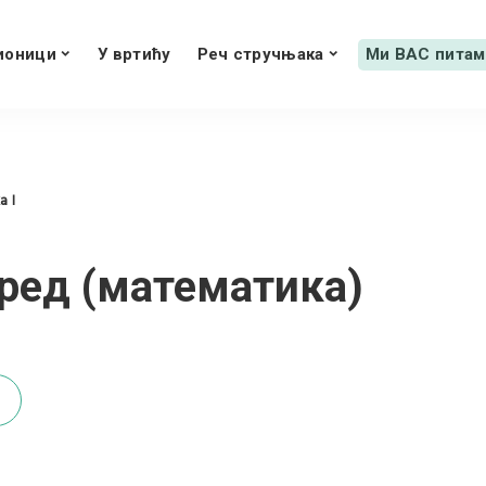
ионици
У вртићу
Реч стручњака
Ми ВАС питам
 I
зред (мaтематика)