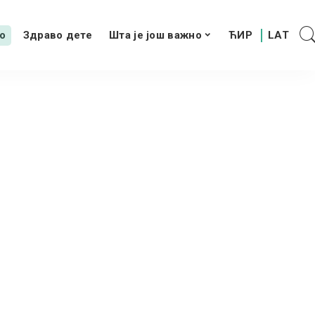
о
Здраво дете
Шта је још важно