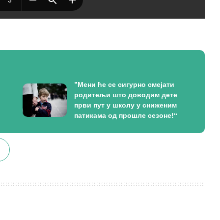
”Мени ће се сигурно смејати
родитељи што доводим дете
први пут у школу у сниженим
патикама од прошле сезоне!“