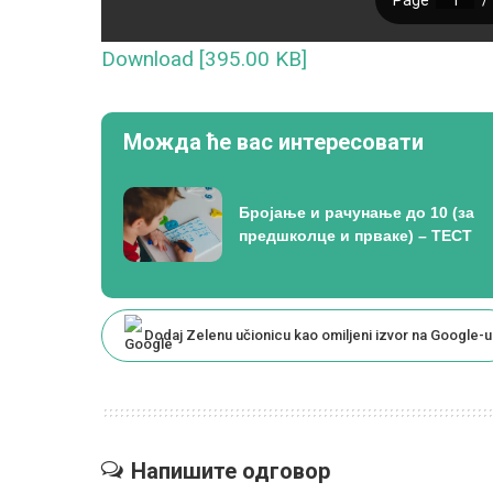
Download [395.00 KB]
Можда ће вас интересовати
Бројање и рачунање до 10 (за
предшколце и прваке) – ТЕСТ
Dodaj Zelenu učionicu kao omiljeni izvor na Google-u
Напишите одговор