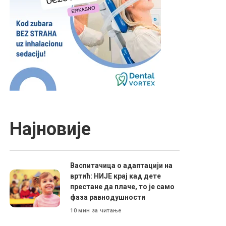
Најновије
Васпитачица о адаптацији на
вртић: НИЈЕ крај кад дете
престане да плаче, то је само
фаза равнодушности
10 мин за читање