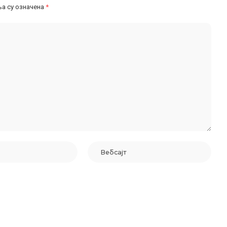
а су означена
*