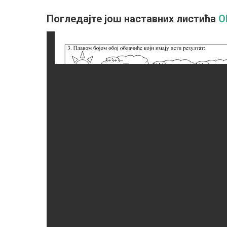
Погледајте још наставних листића
О