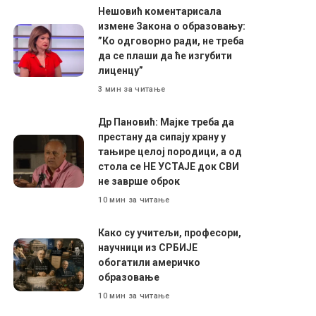
Нешовић коментарисала
измене Закона о образовању:
”Ко одговорно ради, не треба
да се плаши да ће изгубити
лиценцу”
3 мин за читање
Др Пановић: Мајке треба да
престану да сипају храну у
тањире целој породици, а од
стола се НЕ УСТАЈЕ док СВИ
не заврше оброк
10 мин за читање
Како су учитељи, професори,
научници из СРБИЈЕ
обогатили америчко
образовање
10 мин за читање