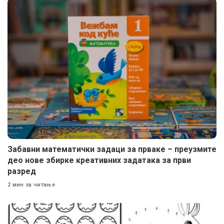
Забавни математички задаци за прваке – преузмите
део нове збирке креативних задатака за први
разред
2 мин за читање