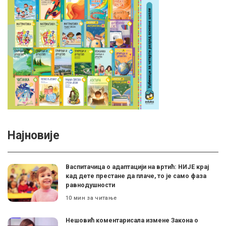
Најновије
Васпитачица о адаптацији на вртић: НИЈЕ крај
кад дете престане да плаче, то је само фаза
равнодушности
10 мин за читање
Нешовић коментарисала измене Закона о