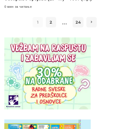
0 мин за читање
…
1
2
24