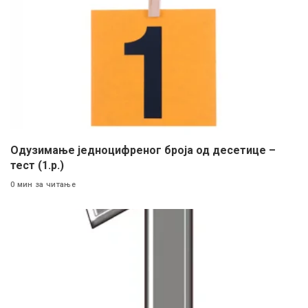
Одузимање једноцифреног броја од десетице –
тест (1.р.)
0 мин за читање