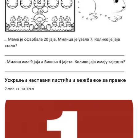
Ускршњи наставни листићи и вежбанке за прваке
0 мин за читање