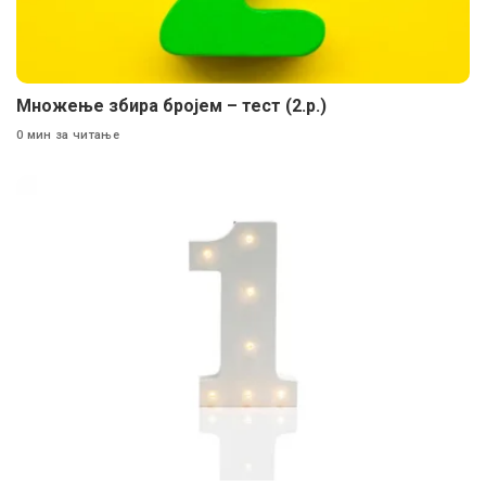
Множење збира бројем – тест (2.р.)
0 мин за читање