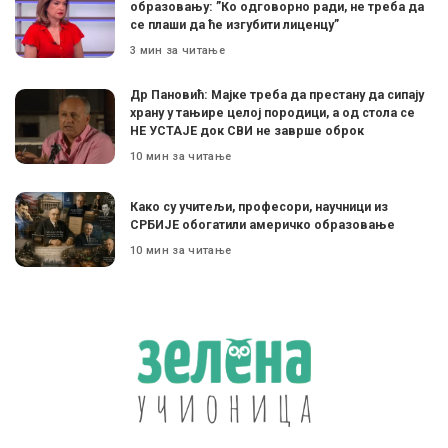
образовању: ”Ко одговорно ради, не треба да
се плаши да ће изгубити лиценцу”
3 мин за читање
Др Пановић: Мајке треба да престану да сипају
храну у тањире целој породици, а од стола се
НЕ УСТАЈЕ док СВИ не заврше оброк
10 мин за читање
Како су учитељи, професори, научници из
СРБИЈЕ обогатили америчко образовање
10 мин за читање