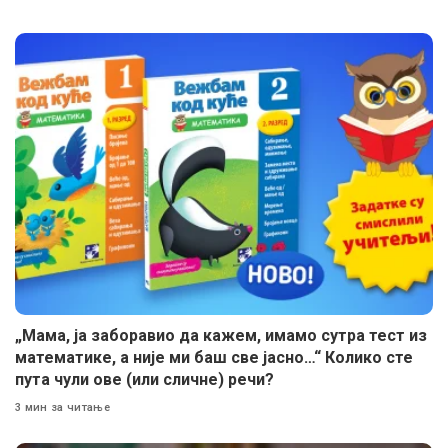
„Мама, ја заборавио да кажем, имамо сутра тест из
математике, а није ми баш све јасно…“ Колико сте
пута чули ове (или сличне) речи?
3 мин за читање