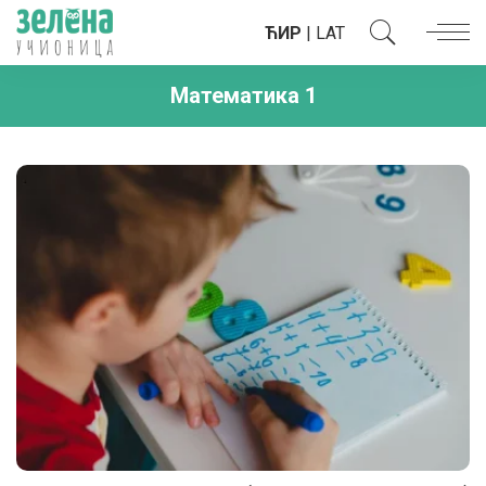
ЋИР
|
LAT
Математика 1