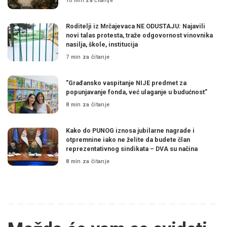
10 min za čitanje
Roditelji iz Mrčajevaca NE ODUSTAJU: Najavili
novi talas protesta, traže odgovornost vinovnika
nasilja, škole, institucija
7 min za čitanje
”Građansko vaspitanje NIJE predmet za
popunjavanje fonda, već ulaganje u budućnost”
8 min za čitanje
Kako do PUNOG iznosa jubilarne nagrade i
otpremnine iako ne želite da budete član
reprezentativnog sindikata – DVA su načina
8 min za čitanje