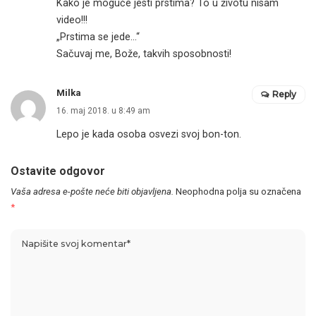
Kako je moguće jesti prstima? To u životu nisam
video!!!
„Prstima se jede…“
Sačuvaj me, Bože, takvih sposobnosti!
Milka
Reply
16. maj 2018. u 8:49 am
Lepo je kada osoba osvezi svoj bon-ton.
Ostavite odgovor
Vaša adresa e-pošte neće biti objavljena.
Neophodna polja su označena
*