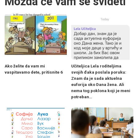
Možda će vam se svideti
Ako želite da vam mi
Učiteljica Lela roditeljima
vaspitavamo dete, pritisnite 6
svojih đaka poslala poruku:
Znam da je sada aktuelna
euforija oko Dana žena. Ali
nema tog poklona koji je meni
potreban…