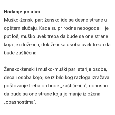
Hodanje po ulici
Muško-ženski par: žensko ide sa desne strane u
opštem slučaju. Kada su prirodne nepogode ili je
put loš, muško uvek treba da bude sa one strane
koja je izloženija, dok ženska osoba uvek treba da
bude zaštićena.
Žensko-ženski i muško-muški par: starije osobe,
deca i osoba kojoj se iz bilo kog razloga izražava
poštovanje treba da bude „zaštićenija“, odnosno
da bude sa one strane koja je manje izložena
„opasnostima“.