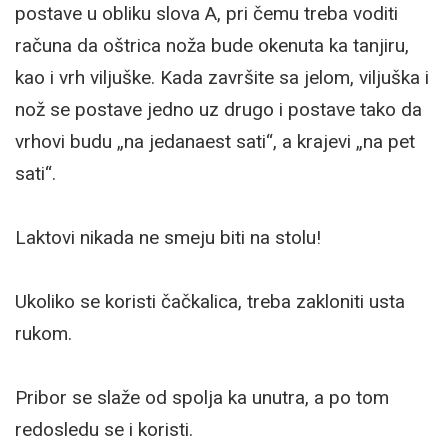
postave u obliku slova A, pri čemu treba voditi
računa da oštrica noža bude okenuta ka tanjiru,
kao i vrh viljuške. Kada završite sa jelom, viljuška i
nož se postave jedno uz drugo i postave tako da
vrhovi budu „na jedanaest sati“, a krajevi „na pet
sati“.
Laktovi nikada ne smeju biti na stolu!
Ukoliko se koristi čačkalica, treba zakloniti usta
rukom.
Pribor se slaže od spolja ka unutra, a po tom
redosledu se i koristi.