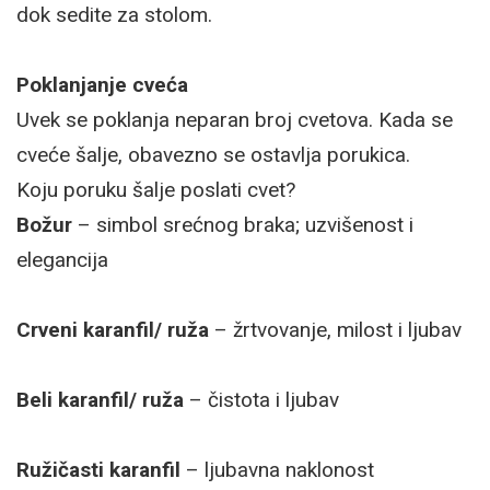
dok sedite za stolom.
Poklanjanje cveća
Uvek se poklanja neparan broj cvetova. Kada se
cveće šalje, obavezno se ostavlja porukica.
Koju poruku šalje poslati cvet?
Božur
– simbol srećnog braka; uzvišenost i
elegancija
Crveni karanfil/ ruža
– žrtvovanje, milost i ljubav
Beli karanfil/ ruža
– čistota i ljubav
Ružičasti karanfil
– ljubavna naklonost