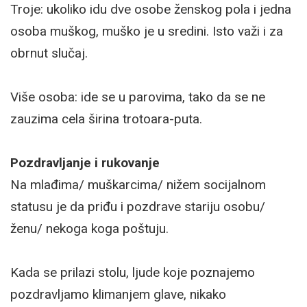
Troje: ukoliko idu dve osobe ženskog pola i jedna
osoba muškog, muško je u sredini. Isto važi i za
obrnut slučaj.
Više osoba: ide se u parovima, tako da se ne
zauzima cela širina trotoara-puta.
Pozdravljanje i rukovanje
Na mlađima/ muškarcima/ nižem socijalnom
statusu je da priđu i pozdrave stariju osobu/
ženu/ nekoga koga poštuju.
Kada se prilazi stolu, ljude koje poznajemo
pozdravljamo klimanjem glave, nikako