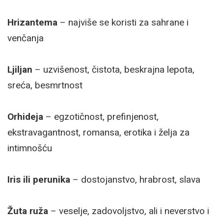
Hrizantema
– najviše se koristi za sahrane i
venčanja
Ljiljan
– uzvišenost, čistota, beskrajna lepota,
sreća, besmrtnost
Orhideja
– egzotičnost, prefinjenost,
ekstravagantnost, romansa, erotika i želja za
intimnošću
Iris ili perunika
– dostojanstvo, hrabrost, slava
Žuta ruža
– veselje, zadovoljstvo, ali i neverstvo i