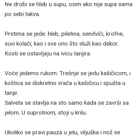
Ne drobi se hleb u supu, osim ako nije supa sama
po sebi takva.
Prstima se jede: hleb, piletina, sendviči, krofne,
suvi kolači, kao i sve ono što služi kao dekor.
Kosti se ostavljaju na ivicu tanjira.
Voće jedemo rukom. Trešnje se jedu kašičicom, i
koštica se diskretno vraća u kašičicu i spušta u
tanjir.
Salveta se stavlja na sto samo kada se završi sa
jelom. U suprotnom, stoji u krilu.
Ukoliko se pravi pauza u jelu, viljuška i nož se