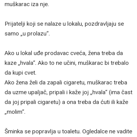
muškarac iza nje.
Prijatelji koji se nalaze u lokalu, pozdravljaju se
samo „u prolazu“.
Ako u lokal uđe prodavac cveća, žena treba da
kaze „hvala“. Ako to ne učini, muškarac bi trebalo
da kupi cvet.
Ako žena želi da zapali cigaretu, muškarac treba
da uzme upaljač, pripali i kaže joj „hvala“ (ima čast
da joj pripali cigaretu) a ona treba da ćuti ili kaže
„molim“.
Šminka se popravlja u toaletu. Ogledalce ne vadite