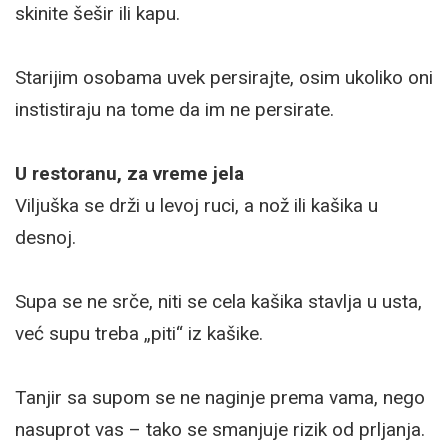
skinite šešir ili kapu.
Starijim osobama uvek persirajte, osim ukoliko oni
instistiraju na tome da im ne persirate.
U restoranu, za vreme jela
Viljuška se drži u levoj ruci, a nož ili kašika u
desnoj.
Supa se ne srče, niti se cela kašika stavlja u usta,
već supu treba „piti“ iz kašike.
Tanjir sa supom se ne naginje prema vama, nego
nasuprot vas – tako se smanjuje rizik od prljanja.