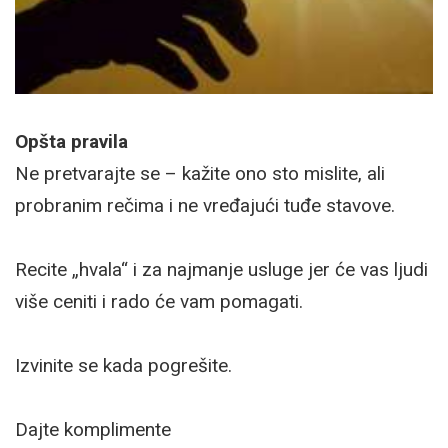
Opšta pravila
Ne pretvarajte se – kažite ono sto mislite, ali
probranim rečima i ne vređajući tuđe stavove.
Recite „hvala“ i za najmanje usluge jer će vas ljudi
više ceniti i rado će vam pomagati.
Izvinite se kada pogrešite.
Dajte komplimente