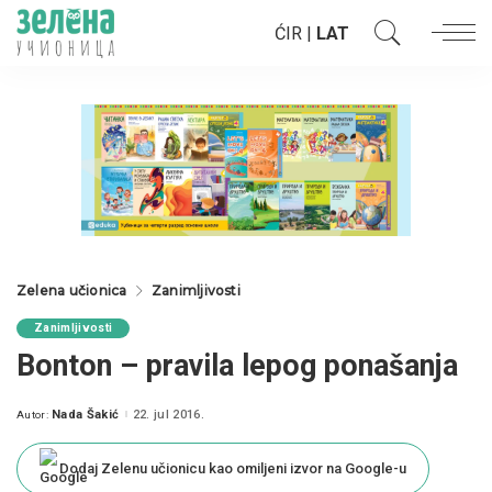
ĆIR
|
LAT
Zelena učionica
Zanimljivosti
Zanimljivosti
Bonton – pravila lepog ponašanja
Nada Šakić
22. jul 2016.
Autor:
Posted
by
Dodaj Zelenu učionicu kao omiljeni izvor na Google-u