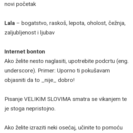
novi početak
Lala
– bogatstvo, raskoš, lepota, oholost, čežnja,
zaljubljenost i ljubav
Internet bonton
Ako želite nesto naglasiti, upotrebite podcrtu (eng.
underscore). Primer: Uporno ti pokušavam
objasniti da to _nije_ dobro!
Pisanje VELIKIM SLOVIMA smatra se vikanjem te
je stoga nepristojno.
Ako želite izraziti neki osećaj, učinite to pomoću