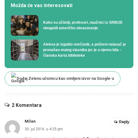
Možda će vas interesovati
Kako su učitelji, profesori, naučnici iz SRBIJE
obogatili američko obrazovanje
Aleksa je izgubio novčanik, a pošteni nalazač je
pronašao malog vlasnika jer je u njemu bila –
članska karta biblioteke
Dodaj Zelenu učionicu kao omiljeni izvor na Google-u
2 Komentara
Milan
Reply
30. jul 2016. u 4:25 pm