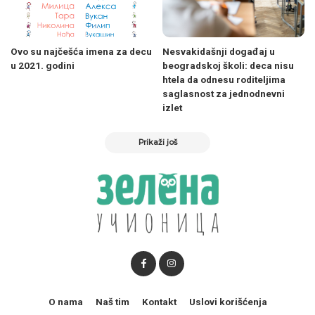
Ovo su najčešća imena za decu
Nesvakidašnji događaj u
u 2021. godini
beogradskoj školi: deca nisu
htela da odnesu roditeljima
saglasnost za jednodnevni
izlet
Prikaži još
O nama
Naš tim
Kontakt
Uslovi korišćenja