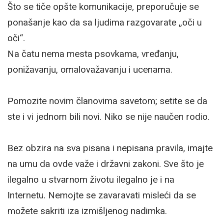
Što se tiče opšte komunikacije, preporučuje se
ponašanje kao da sa ljudima razgovarate „oči u
oči“.
Na čatu nema mesta psovkama, vređanju,
ponižavanju, omalovažavanju i ucenama.
Pomozite novim članovima savetom; setite se da
ste i vi jednom bili novi. Niko se nije naučen rodio.
Bez obzira na sva pisana i nepisana pravila, imajte
na umu da ovde važe i državni zakoni. Sve što je
ilegalno u stvarnom životu ilegalno je i na
Internetu. Nemojte se zavaravati misleći da se
možete sakriti iza izmišljenog nadimka.