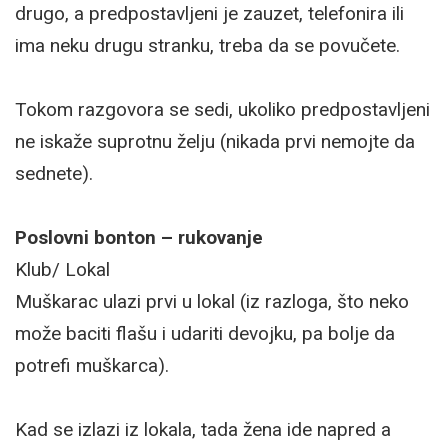
drugo, a predpostavljeni je zauzet, telefonira ili
ima neku drugu stranku, treba da se povučete.
Tokom razgovora se sedi, ukoliko predpostavljeni
ne iskaže suprotnu želju (nikada prvi nemojte da
sednete).
Poslovni bonton – rukovanje
Klub/ Lokal
Muškarac ulazi prvi u lokal (iz razloga, što neko
može baciti flašu i udariti devojku, pa bolje da
potrefi muškarca).
Kad se izlazi iz lokala, tada žena ide napred a