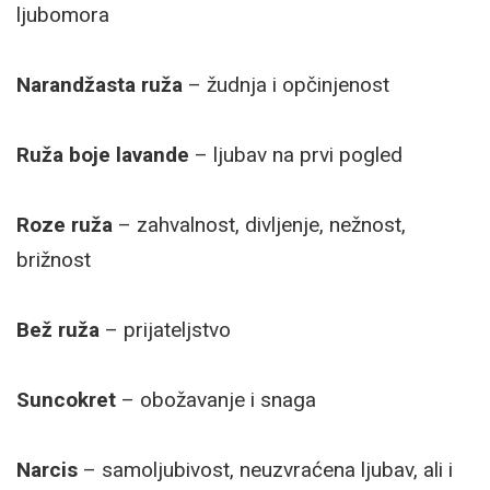
ljubomora
Narandžasta ruža
– žudnja i opčinjenost
Ruža boje lavande
– ljubav na prvi pogled
Roze ruža
– zahvalnost, divljenje, nežnost,
brižnost
Bež ruža
– prijateljstvo
Suncokret
– obožavanje i snaga
Narcis
– samoljubivost, neuzvraćena ljubav, ali i