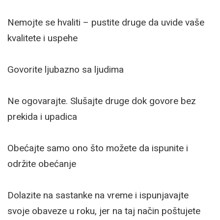
Nemojte se hvaliti – pustite druge da uvide vaše
kvalitete i uspehe
Govorite ljubazno sa ljudima
Ne ogovarajte. Slušajte druge dok govore bez
prekida i upadica
Obećajte samo ono što možete da ispunite i
održite obećanje
Dolazite na sastanke na vreme i ispunjavajte
svoje obaveze u roku, jer na taj način poštujete