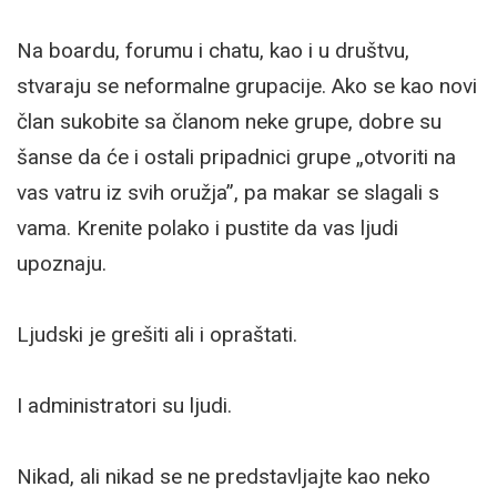
Na boardu, forumu i chatu, kao i u društvu,
stvaraju se neformalne grupacije. Ako se kao novi
član sukobite sa članom neke grupe, dobre su
šanse da će i ostali pripadnici grupe „otvoriti na
vas vatru iz svih oružja”, pa makar se slagali s
vama. Krenite polako i pustite da vas ljudi
upoznaju.
Ljudski je grešiti ali i opraštati.
I administratori su ljudi.
Nikad, ali nikad se ne predstavljajte kao neko