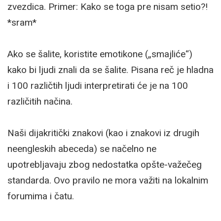
zvezdica. Primer: Kako se toga pre nisam setio?!
*sram*
Ako se šalite, koristite emotikone („smajliće“)
kako bi ljudi znali da se šalite. Pisana reč je hladna
i 100 različtih ljudi interpretirati će je na 100
različitih načina.
Naši dijakritički znakovi (kao i znakovi iz drugih
neengleskih abeceda) se načelno ne
upotrebljavaju zbog nedostatka opšte-važečeg
standarda. Ovo pravilo ne mora važiti na lokalnim
forumima i čatu.