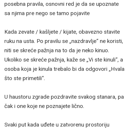
posebna pravila, osnovni red je da se upoznate
sa njima pre nego se tamo pojavite
Kada zevate / kašljete / kijate, obavezno stavite
ruku na usta. Po pravilu se „nazdravlje“ ne koristi,
niti se skreće pažnja na to da je neko kinuo.
Ukoliko se skreće pažnja, kaže se „Vi ste kinuli“, a
osoba koja je kinula trebalo bi da odgovori „Hvala
što ste primetili“.
U haustoru zgrade pozdravite svakog stanara, pa
čak i one koje ne poznajete lično.
Svaki put kada uđete u zatvorenu prostoriju