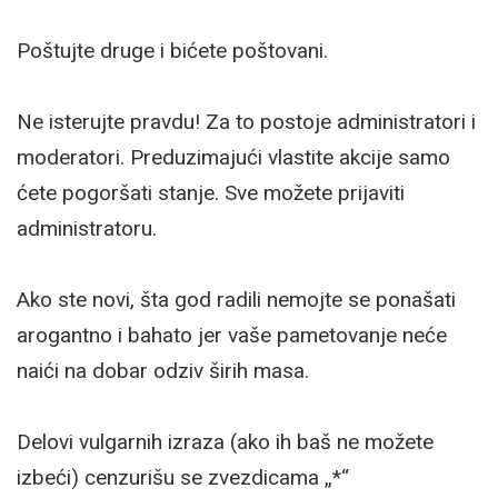
Poštujte druge i bićete poštovani.
Ne isterujte pravdu! Za to postoje administratori i
moderatori. Preduzimajući vlastite akcije samo
ćete pogoršati stanje. Sve možete prijaviti
administratoru.
Ako ste novi, šta god radili nemojte se ponašati
arogantno i bahato jer vaše pametovanje neće
naići na dobar odziv širih masa.
Delovi vulgarnih izraza (ako ih baš ne možete
izbeći) cenzurišu se zvezdicama „*“