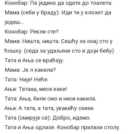
Конобар: Па једино да одете до тоалета.
Мама (себи у браду): Иди ти у клозет да
једеш…
Конобар: Рекли сте?
Мама: Ништа, ништа. Сешћу за онај сто у
ћошку. (седа за удаљени сто и доји бебу)
Тата и Ања се враћају.
Мама: Је л какила?
Тата: Није! Неће.
Ања: Татааа, месе каки!
Тата: Ања, били смо и ниси какила.
Ања: А тата, а тата, укакићу сееее.
Тата (смирује се): Добро, идемо.
Тата и Ања одлазе. Конобар прилази столу.