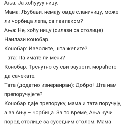
Ања: Ја хоћуууу ницу.
Мама: Љубави, немају овде сланиницу, може
ли чорбица лепа, са павлаком?
Ања: Не, хоћу ницу (силази са столице)
Наилази конобар.
Конобар: Изволите, шта желите?
Тата: Па имате ли мени?
Конобар: Тренутно су сви заузети, мораћете
да сачекате.
Тата (додатно изнервиран): Добро! Шта нам
препоручујете?
Конобар даје препоруку, мама и тата поручују,
а за Ању – чорбица. За то време, Ања чучи
поред столице за суседним столом. Мама