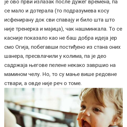
је ово први излазак после дужег времена, па
се мало и дотерала (то подразумева косу
исфенирану док сви спавају и било шта што
није тренерка и мајица), чак нашминкала. То се
касније показало као не баш добра идеја јер
смо Огија, побегавши постиђено из стана оних
шанера, пресвлачили у колима, па је део
садржаја његове пелене нeкако завршио на
мамином челу. Но, то су мање више редовне
ствари, а овде није реч о томе.