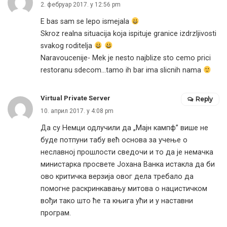
2. фебруар 2017. у 12:56 pm
E bas sam se lepo ismejala
Skroz realna situacija koja ispituje granice izdrzljivosti
svakog roditelja
Naravoucenije- Mek je nesto najblize sto cemo prici
restoranu sdecom…tamo ih bar ima slicnih nama
Virtual Private Server
Reply
10. април 2017. у 4:08 pm
Да су Немци одлучили да „Мајн кампф” више не
буде потпуни табу већ основа за учење о
неславној прошлости сведочи и то да је немачка
министарка просвете Јохана Ванка истакла да би
ово критичка верзија овог дела требало да
помогне раскринкавању митова о нацистичком
вођи тако што ће та књига ући и у наставни
програм.