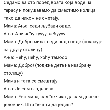
Седамо за сто поред врата која воде на
терасу и покушавамо да сместимо колица
тако да ником не сметају.
Мама: Ања, седи љубави овде.
Ања: Али нећу туууу, нећуууу.
Мама: Добро мила, седи онда овде (показује
на другу столицу)
Ања: Нећу, нећу, хоћу тамооо!
Мама: Добро! (подиже дете на изабрану
столицу)
Мама и тата се смештају.
Ања: Ја сам гладнаааа!
Мама: Ево мила, сад ће чика да нам донесе
јеловник. Шта ћеш ти да једеш?