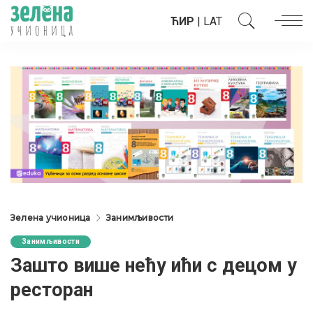
ЋИР
|
LAT
Зелена учионица
Занимљивости
Занимљивости
Зашто више нећу ићи с децом у
ресторан