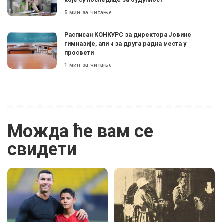
5 мин за читање
Расписан КОНКУРС за директора Јовине
гимназије, али и за друга радна места у
просвети
1 мин за читање
Можда ће вам се
свидети