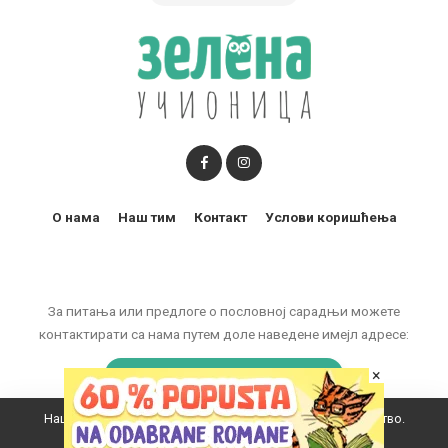
О нама
Наш тим
Контакт
Услови коришћења
За питања или предлоге о пословној сарадњи можете
контактирати са нама путем доле наведене имејл адресе:
×
marketing@zelenaucionica.com
Наш вебсајт користи колачиће да побољша ваше искуство.