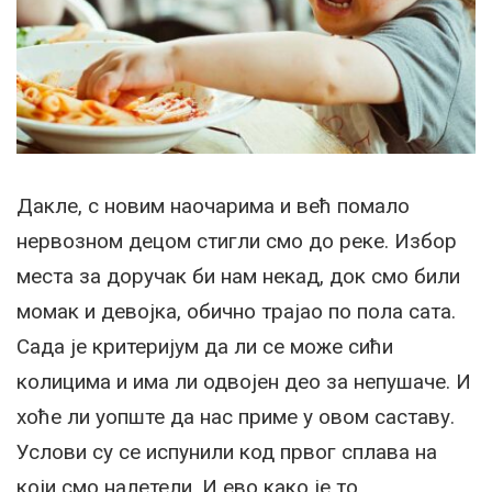
Дакле, с новим наочарима и већ помало
нервозном децом стигли смо до реке. Избор
места за доручак би нам некад, док смо били
момак и девојка, обично трајао по пола сата.
Сада је критеријум да ли се може сићи
колицима и има ли одвојен део за непушаче. И
хоће ли уопште да нас приме у овом саставу.
Услови су се испунили код првог сплава на
који смо налетели. И ево како је то