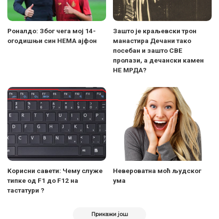
Роналдо: Због чега мој 14-
Зашто је краљевски трон
огодишњи син НЕМА ајфон
манастира Дечани тако
посебан и зашто СВЕ
пролази, а дечански камен
НЕ МРДА?
Koрисни савети: Чему служе
Невероватна моћ људског
типке од F1 до F12 на
ума
тастатури ?
Прикажи још