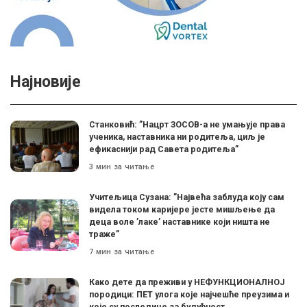
Најновије
Станковић: ”Нацрт ЗОСОВ-а не умањује права
ученика, наставника ни родитеља, циљ је
ефикаснији рад Савета родитеља”
3 мин за читање
Учитељица Сузана: ”Највећа заблуда коју сам
видела током каријере јесте мишљење да
деца воле ’лаке’ наставнике који ништа не
траже”
7 мин за читање
Како дете да преживи у НЕФУНКЦИОНАЛНОЈ
породици: ПЕТ улога које најчешће преузима и
које су последице за будућност