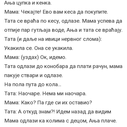
Ања цупка и кенка.
Мама: Чекајте! Ево вам кеса да покупите.
Тата се враћа по кесу, одлазе. Мама успева да
отпије пар гутљаја воде, Ања и тата се враћају.
Тата (и даље на ивици нервног слома):
Укакила се. Она се укакила.
Мама: (уздах) Ок, идемо.
Тата одлази до конобара да плати рачун, мама
пакује ствари и одлазе.
На пола пута до кола…
Тата: Наочаре. Нема ми наочара.
Мама: Како? Па где си их оставио?
Тата: А откуд знам?! Идем назад да видим
Мама одлази ка колима с децом, Ања плаче.