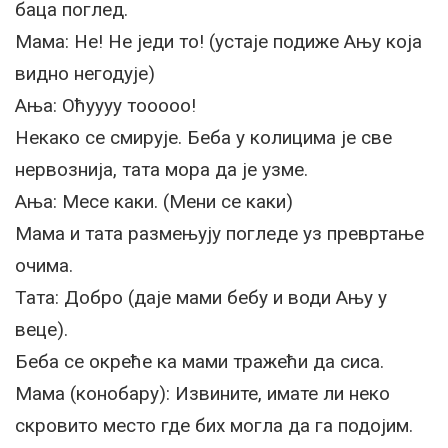
баца поглед.
Мама: Не! Не једи то! (устаје подиже Ању која
видно негодује)
Ања: Оћуууу тооооо!
Некако се смирује. Беба у колицима је све
нервознија, тата мора да је узме.
Ања: Месе каки. (Мени се каки)
Мама и тата размењују погледе уз превртање
очима.
Тата: Добро (даје мами бебу и води Ању у
веце).
Беба се окреће ка мами тражећи да сиса.
Мама (конобару): Извините, имате ли неко
скровито место где бих могла да га подојим.