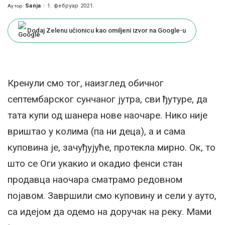
Sanja
1. фебруар 2021.
Аутор:
Posted
by
Dodaj Zelenu učionicu kao omiljeni izvor na Google-u
Кренули смо тог, наизглед обичног
септембарског сунчаног јутра, сви ђутуре, да
тата купи од шанера нове наочаре. Нико није
вриштао у колима (па ни деца), а и сама
куповина је, зачуђујуће, протекла мирно. Ок, то
што се Оги укакио и окадио фенси стан
продавца наочара сматрамо редовном
појавом. Завршили смо куповину и сели у ауто,
са идејом да одемо на доручак на реку. Мами