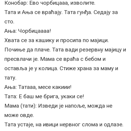
Конобар: Ево чорбицааа, изволите.
Тата и Ања се враћају. Тата гунђа. Седају за
сто.
Ања: Чорбицаааа!
Хвата се за кашику и просипа по мајици.
Почиње да плаче. Тата вади резервну мајицу и
пресвлачи је. Мама се враћа с бебом и
оставља је у колица. Стиже храна за маму и
тату.
Ања: Татааа, месе какиии!
Тата: Е баш ме брига, укаки се!
Мама (тати): Изведи је напоље, можда не
може овде.
Тата устаје, на ивици нервног слома и одлазе.