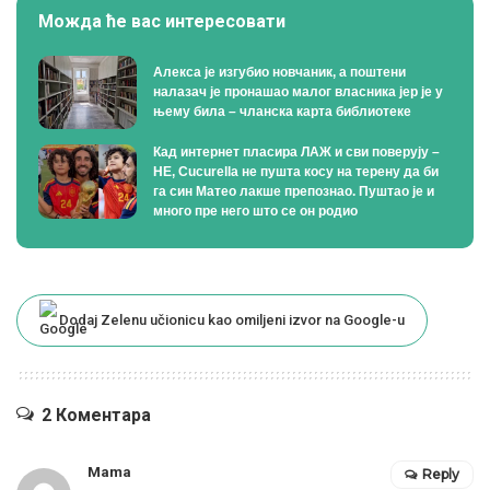
Можда ће вас интересовати
Алекса је изгубио новчаник, а поштени
налазач је пронашао малог власника јер је у
њему била – чланска карта библиотеке
Кад интернет пласира ЛАЖ и сви поверују –
НЕ, Cucurella не пушта косу на терену да би
га син Матео лакше препознао. Пуштао је и
много пре него што се он родио
Dodaj Zelenu učionicu kao omiljeni izvor na Google-u
2 Коментара
Mama
Reply