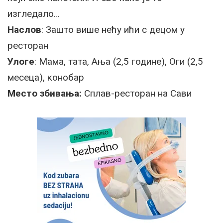
изгледало…
Наслов
: Зашто више нећу ићи с децом у
ресторан
Улоге
: Мама, тата, Ања (2,5 године), Оги (2,5
месеца), конобар
Место збивања:
Сплав-ресторан на Сави