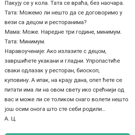
Пакују се у кола. Тата се враћа, без наочара.
Тата: Можемо ли нешто да се договоримо у
вези са децом и ресторанима?
Мама: Може. Наредне три године, минимум.
Тата: Минимум.
Наравоученије: Ако излазите с децом,
завршићете укакани и гладни. Упропастиће
сваки одлазак у ресторан, биоскоп,
куповину. А ипак, на крају дана, опет ћете се
питати има ли на овом свету ико срећнији од
вас и може ли се толиком снаго волети нешто
још осим онога што сте себи родили…
A. Ц.