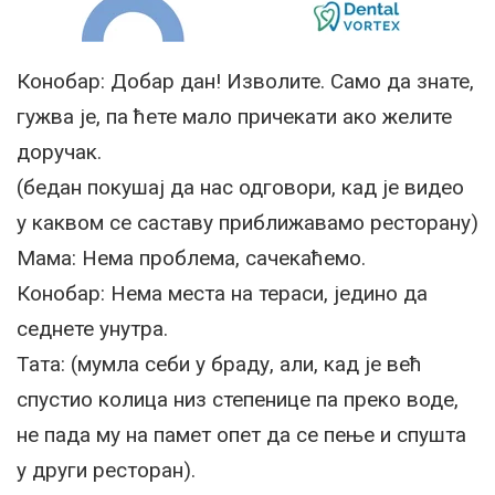
Конобар: Добар дан! Изволите. Само да знате,
гужва је, па ћете мало причекати ако желите
доручак.
(бедан покушај да нас одговори, кад је видео
у каквом се саставу приближавамо ресторану)
Мама: Нема проблема, сачекаћемо.
Конобар: Нема места на тераси, једино да
седнете унутра.
Тата: (мумла себи у браду, али, кад је већ
спустио колица низ степенице па преко воде,
не пада му на памет опет да се пење и спушта
у други ресторан).