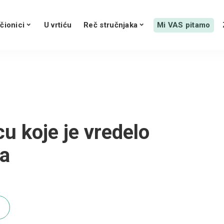
čionici
U vrtiću
Reč stručnjaka
Mi VAS pitamo
u koje je vredelo
va