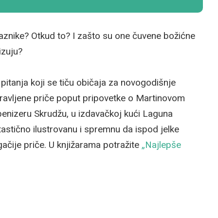
praznike? Otkud to? I zašto su one čuvene božićne
izuju?
pitanja koji se tiču običaja za novogodišnje
oravljene priče poput pripovetke o Martinovom
Ebenizeru Skrudžu, u izdavačkoj kući Laguna
tastično ilustrovanu i spremnu da ispod jelke
ačije priče. U knjižarama potražite
„Najlepše