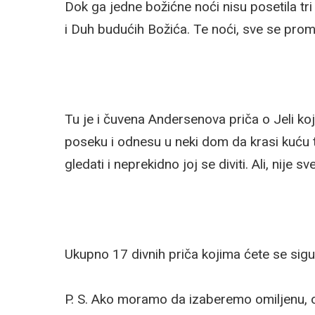
Dok ga jedne božićne noći nisu posetila tr
i Duh budućih Božića. Te noći, sve se pro
Tu je i čuvena Andersenova priča o Jeli koj
poseku i odnesu u neki dom da krasi kuću 
gledati i neprekidno joj se diviti. Ali, nije s
Ukupno 17 divnih priča kojima ćete se sigur
P. S. Ako moramo da izaberemo omiljenu, o