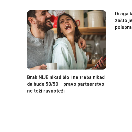
Draga k
zašto j
polupr
Brak NIJE nikad bio i ne treba nikad
da bude 50/50 – pravo partnerstvo
ne teži ravnoteži