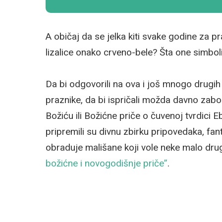
A običaj da se jelka kiti svake godine za 
lizalice onako crveno-bele? Šta one simbol
Da bi odgovorili na ova i još mnogo drugih 
praznike, da bi ispričali možda davno zab
Božiću ili Božićne priče o čuvenoj tvrdici 
pripremili su divnu zbirku pripovedaka, fan
obraduje mališane koji vole neke malo drug
božićne i novogodišnje priče”
.