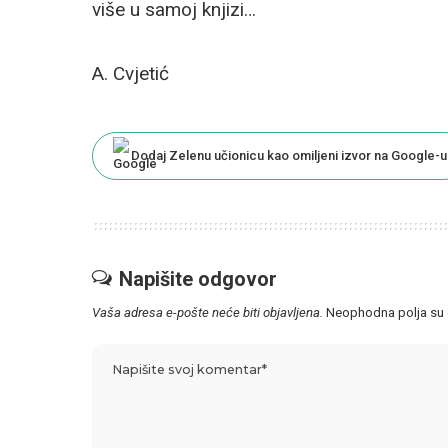
više u samoj knjizi…
A. Cvjetić
Dodaj Zelenu učionicu kao omiljeni izvor na Google-u
Napišite odgovor
Vaša adresa e-pošte neće biti objavljena.
Neophodna polja su