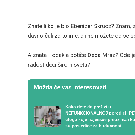
Znate li ko je bio Ebenizer Skrudž? Znam,
davno čuli za to ime, ali ne možete da se se
A znate li odakle potiče Deda Mraz? Gde j
radost deci širom sveta?
Možda će vas interesovati
Kako dete da preživi u
NEFUNKCIONALNOJ porodici: PE
uloga koje najčešće preuzima i ko
su posledice za budućnost