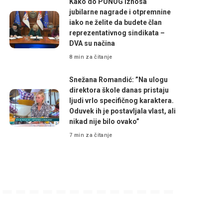
Kako do PUNOG iznosa
jubilarne nagrade i otpremnine
iako ne želite da budete član
reprezentativnog sindikata –
DVA su načina
8 min za čitanje
Snežana Romandić: ”Na ulogu
direktora škole danas pristaju
ljudi vrlo specifičnog karaktera.
Oduvek ih je postavljala vlast, ali
nikad nije bilo ovako”
7 min za čitanje