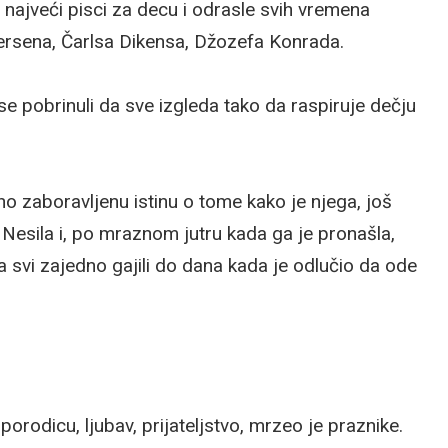
 najveći pisci za decu i odrasle svih vremena
ersena, Čarlsa Dikensa, Džozefa Konrada.
 se pobrinuli da sve izgleda tako da raspiruje dečju
o zaboravljenu istinu o tome kako je njega, još
Nesila i, po mraznom jutru kada ga je pronašla,
 svi zajedno gajili do dana kada je odlučio da ode
porodicu, ljubav, prijateljstvo, mrzeo je praznike.