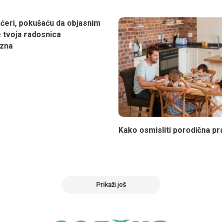
ćeri, pokušaću da objasnim
e tvoja radosnica
azna
Kako osmisliti porodična pr
Prikaži još