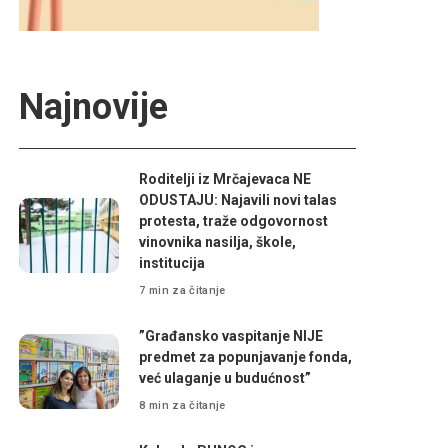
Najnovije
Roditelji iz Mrčajevaca NE
ODUSTAJU: Najavili novi talas
protesta, traže odgovornost
vinovnika nasilja, škole,
institucija
7 min za čitanje
”Građansko vaspitanje NIJE
predmet za popunjavanje fonda,
već ulaganje u budućnost”
8 min za čitanje