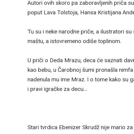
Autori ovih skoro pa zaboravljenih priča su
poput Lava Tolstoja, Hansa Kristijana And
Tu su i neke narodne priče, a ilustratori su
maštu, a istovremeno odiše toplinom.
U priči o Deda Mrazu, deca će saznati davn
kao bebu, u Čarobnoj šumi pronašla nimfa 
nadenula mu ime Mraz. I o tome kako su ga
i pravi igračke za decu…
Stari tvrdica Ebenizer Skrudž nije mario za 