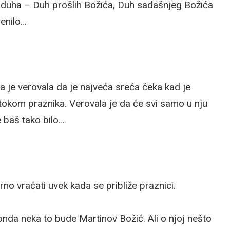
i duha – Duh prošlih Božića, Duh sadašnjeg Božića
menilo…
a je verovala da je najveća sreća čeka kad je
tokom praznika. Verovala je da će svi samo u nju
ve baš tako bilo…
no vraćati uvek kada se približe praznici.
nda neka to bude Martinov Božić. Ali o njoj nešto