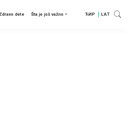
Zdravo dete
Šta je još važno