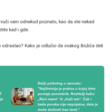
 zvuči vam odnekud poznato, kao da ste nekad
tite kad i gde.
e odrastao? Kako je odlučio da svakog Božića deli
Dečji psiholog o razvodu:
”Najštetnija je praksa u kojoj dete
T
postaje posrednik. Roditelji kažu:
je
„Reci mami“ ili „Kaži tati“. Čak i
kada poruka nije neprijatna, dete je
može doživeti kao teret.”