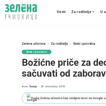
Vesti
Za roditelje
U u
Zelena učionica
Za roditelje
Brak i porodica
Brak i porodica
Božićne priče za dec
sačuvati od zabora
Sanja
20. decembar 2018.
Autor:
Posted
by
Dodaj Zelenu učionicu kao omiljeni izvor na Google-u