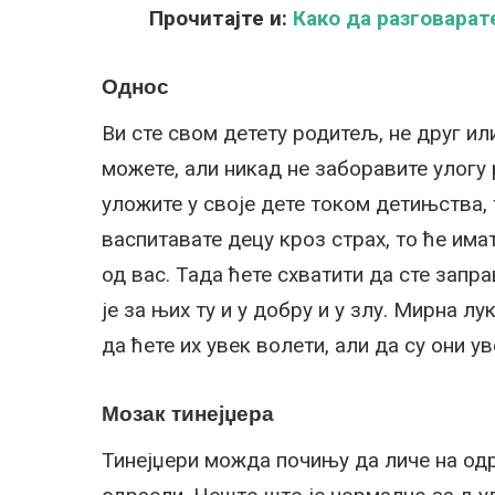
Прочитајте и:
Како да разговарате
Однос
Ви сте свом детету родитељ, не друг ил
можете, али никад не заборавите улогу
уложите у своје дете током детињства, 
васпитавате децу кроз страх, то ће има
од вас. Тада ћете схватити да сте запр
је за њих ту и у добру и у злу. Мирна лу
да ћете их увек волети, али да су они 
Мозак тинејџера
Тинејџери можда почињу да личе на одр