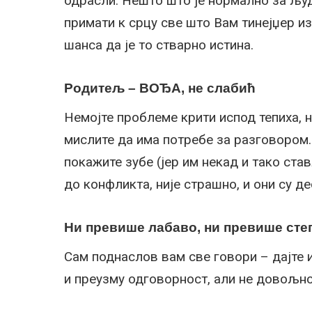
одрасли. Нешто што је нормално за људ
примати к срцу све што Вам тинејџер из
шанса да је то стварно истина.
Родитељ – ВОЂА, не слабић
Немојте проблеме крити испод тепиха, 
мислите да има потребе за разговором.
покажите зубе (јер им некад и тако ста
до конфликта, није страшно, и они су д
Ни превише лабаво, ни превише сте
Сам поднаслов вам све говори – дајте
и преузму одговорност, али не довољно 