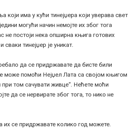
ља који има у кући тинејџера који уверава свет
едини могући начин немојте их због тога
нас не постоји нека опширна књига готових
и сваки тинејџер је уникат.
требало да се придржавате да бисте били
ме може помоћи Нејџел Лата са својом књигом
и при том сачувати живце“. Нећете моћи
јте да се нервирате због тога, то нико не
да их се придржавате колико год можете.