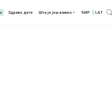
о
Здраво дете
Шта је још важно