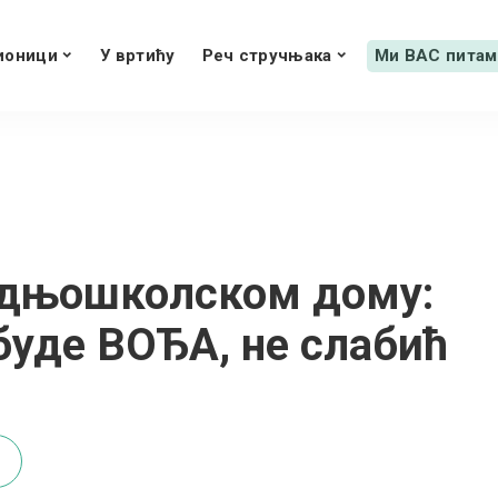
ионици
У вртићу
Реч стручњака
Ми ВАС питам
едњошколском дому:
буде ВОЂА, не слабић