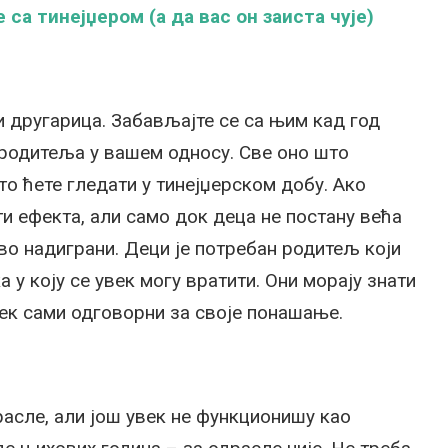
 са тинејџером (а да вас он заиста чује)
и другарица. Забављајте се са њим кад год
 родитеља у вашем односу. Све оно што
то ћете гледати у тинејџерском добу. Ако
ти ефекта, али само док деца не постану већа
аво надиграни. Деци је потребан родитељ који
ка у коју се увек могу вратити. Они морају знати
увек сами одговорни за своје понашање.
асле, али још увек не функционишу као