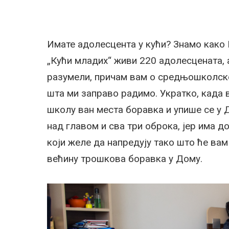
Имате адолесцента у кући? Знамо како 
„Кући младих“ живи 220 адолесцената, а
разумели, причам вам о средњошколском
шта ми заправо радимо. Укратко, када 
школу ван места боравка и упише се у Д
над главом и сва три оброка, јер има 
који желе да напредују тако што ће ва
већину трошкова боравка у Дому.