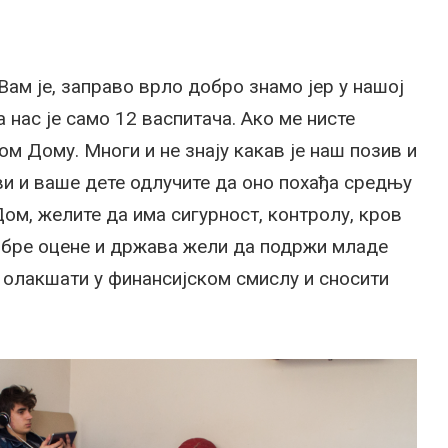
Вам је, заправо врло добро знамо јер у нашој
 нас је само 12 васпитача. Ако ме нисте
 Дому. Многи и не знају какав је наш позив и
ви и ваше дете одлучите да оно похађа средњу
ом, желите да има сигурност, контролу, кров
добре оцене и држава жели да подржи младе
м олакшати у финансијском смислу и сносити