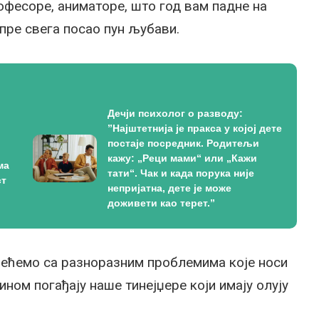
офесоре, аниматоре, што год вам падне на
пре свега посао пун љубави.
Дечји психолог о разводу:
”Најштетнија је пракса у којој дете
постаје посредник. Родитељи
кажу: „Реци мами“ или „Кажи
ма
тати“. Чак и када порука није
ст
непријатна, дете је може
доживети као терет.”
 срећемо са разноразним проблемима које носи
ном погађају наше тинејџере који имају олују