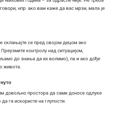
е њихових година – за одрасле није. Не треба
говори, нпр. ако вам каже да вас мрзи, мала је
не склањајте се пред својом децом ако
 Преузмите контролу над ситуацијом,
вљамо до знања да их волимо), па и ако дође
ео живота.
гнуто
 им довољно простора да сами доносе одлуке
да га искористе на глупости.