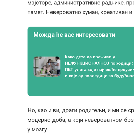
мајсторе, административне раднике, пр
памет. Невероватно хуман, креативан и 
Можда ће вас интересовати
Како дете да преживи у
НЕФУНКЦИОНАЛНОЈ породици:
ПЕТ улога које најчешће преузи
и које су последице за будућно
Но, као и ви, драги родитељи, и ми се
модерно доба, а који невероватном брзи
у мозгу.