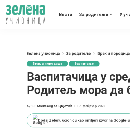
Вести
За родитеље
У уч
Зелена учионица
За родитеље
Брак и породица
Брак и породица
Васпитање
Васпитачица у ср
Родитељ мора да 
Александра Цвјетић
17. фебруар 2022.
Аутор:
Posted
by
Dodaj Zelenu učionicu kao omiljeni izvor na Google-u