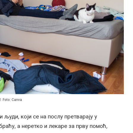
Foto: Canva
људи, који се на послу претварају у
 браћу, а неретко и лекаре за прву помоћ,