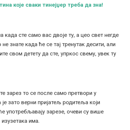
ина које сваки тинејџер треба да зна!
 када сте само вас двоје ту, а цео свет негде
не знате када ће се тај тренутак десити, али
те свом детету да сте, упркос свему, увек ту
те зарез то се после само претвори у
 је зато верни пријатељ родитеља који
ће употребљавају зарезе, очеви су више
а изузетака има.