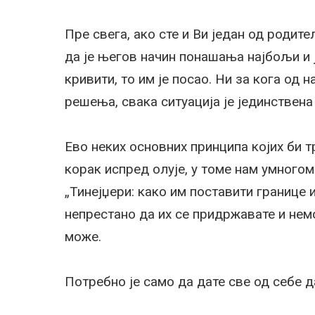
Пре свега, ако сте и Ви један од родите
да је његов начин понашања најбољи и ј
кривити, то им је посао. Ни за кога од 
решења, свака ситуација је јединствена 
Ево неких основних принципа којих би 
корак испред олује, у томе нам умного
„Тинејџери: како им поставити границе 
непрестано да их се придржавате и немо
може.
Потребно је само да дате све од себе 