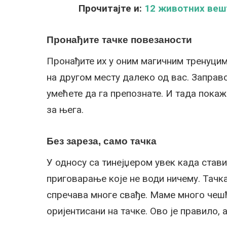
Прочитајте и:
12 животних вешт
Пронађите тачке повезаности
Пронађите их у оним магичним тренуцима
на другом месту далеко од вас. Заправо 
умећете да га препознате. И тада покажи
за њега.
Без зареза, само тачка
У односу са тинејџером увек када стави
приговарање које не води ничему. Тачка
спречава многе свађе. Маме много чеш
оријентисани на тачке. Ово је правило, 