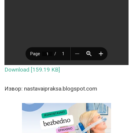
Download [159.19 KB]
Извор: nastavaipraksa.blogspot.com