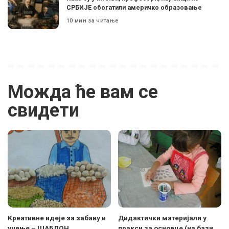
СРБИЈЕ обогатили америчко образовање
10 мин за читање
Можда ће вам се
свидети
Kреативне идеје за забаву и
Дидактички материјали у
учење – ШАБЛОН
пракси за основце (на бази