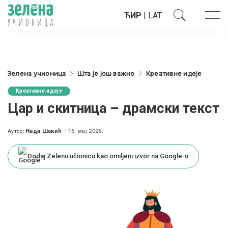
ЋИР
|
LAT
Зелена учионица
Шта је још важно
Креативне идеје
Креативне идеје
Цар и скитница – драмски текст
Нада Шакић
16. мај 2026.
Аутор:
Posted
by
Dodaj Zelenu učionicu kao omiljeni izvor na Google-u