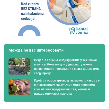
Можда ће вас интересовати
Недеља сећања и заједништва у Техничкој
школи у Железнику – у дворишту школе
направили Врт сећања где свака биљка има
своју причу
Идеја за осмомартовску активност: Како се у
једној школи у Нишу Осми март припрема
кроз часове предузетништва, хемије и
израде мирисних поклона