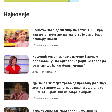
Најновије
Васпитачица о адаптацији на вртић: НИЈЕ крај
кад дете престане да плаче, то је само фаза
равнодушности
10 мин за читање
Нешовић коментарисала измене Закона о
образовању: ”Ко одговорно ради, не треба да
се плаши да ће изгубити лиценцу”
3 мин за читање
Др Пановић: Мајке треба да престану да сипају
храну у тањире целој породици, а од стола се
НЕ УСТАЈЕ док СВИ не заврше оброк
10 мин за читање
Како су учитељи, професори, научници из