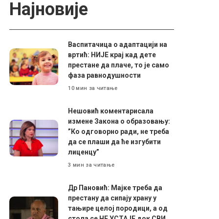
Најновије
Васпитачица о адаптацији на
вртић: НИЈЕ крај кад дете
престане да плаче, то је само
фаза равнодушности
10 мин за читање
Нешовић коментарисала
измене Закона о образовању:
”Ко одговорно ради, не треба
да се плаши да ће изгубити
лиценцу”
3 мин за читање
Др Пановић: Мајке треба да
престану да сипају храну у
тањире целој породици, а од
стола се НЕ УСТАЈЕ док СВИ