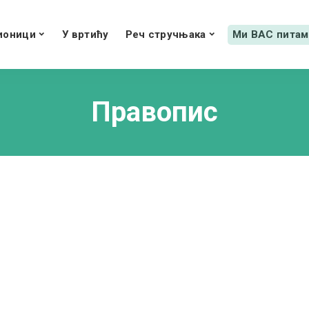
ионици
У вртићу
Реч стручњака
Ми ВАС питам
Правопис