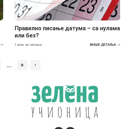
Правилно писање датума – са нулама
или без?
ВИШЕ ДЕТАЉА
1 мин за читање
…
9