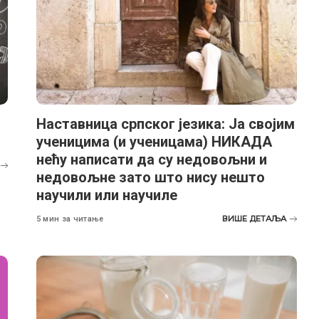
Наставница српског језика: Ја својим
ученицима (и ученицама) НИКАДА
нећу написати да су недовољни и
недовољне зато што нису нешто
научили или научиле
ВИШЕ ДЕТАЉА
5 мин за читање