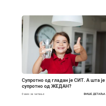
Супротно од гладан је СИТ. А шта је
супротно од ЖЕДАН?
ВИШЕ ДЕТАЉА
0 мин за читање