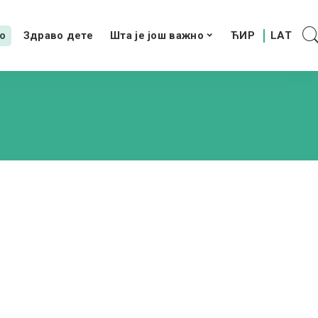
о
Здраво дете
Шта је још важно