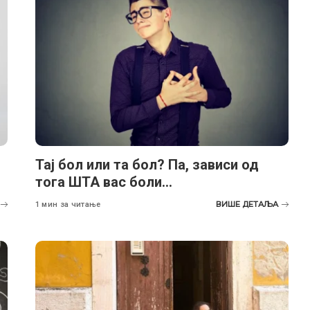
Тај бол или та бол? Па, зависи од
тога ШТА вас боли…
ВИШЕ ДЕТАЉА
1 мин за читање