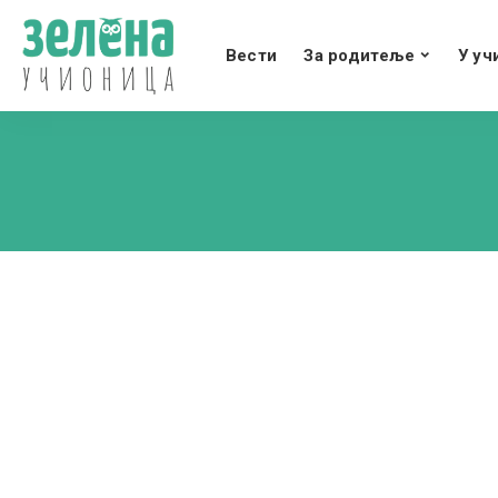
Вести
За родитеље
У уч