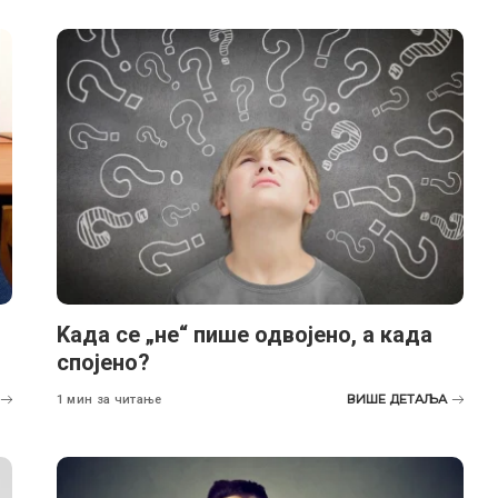
Kада се „не“ пише одвојено, а када
спојено?
ВИШЕ ДЕТАЉА
1 мин за читање