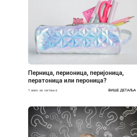
Перница, перионица, перијоница,
ператоница или пероница?
ВИШЕ ДЕТАЉА
1 мин за читање