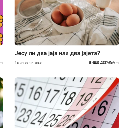
Јесу ли два јаја или два јајета?
ВИШЕ ДЕТАЉА
4 мин за читање