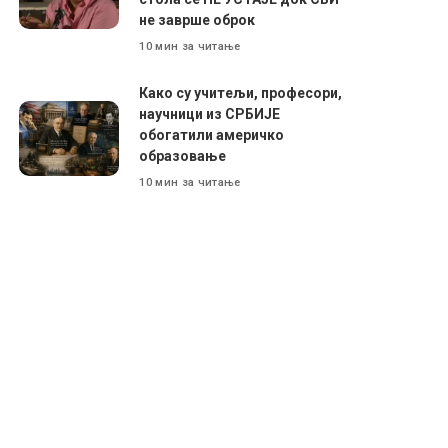
не заврше оброк
10 мин за читање
Како су учитељи, професори,
научници из СРБИЈЕ
обогатили америчко
образовање
10 мин за читање