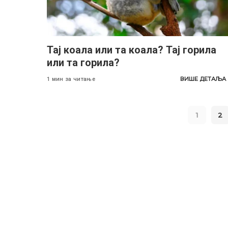
Тај коала или та коала? Тај горила
или та горила?
ВИШЕ ДЕТАЉА
1 мин за читање
1
2