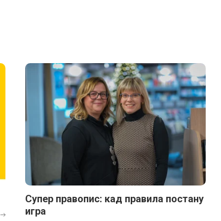
Супер правопис: кад правила постану
игра