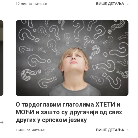
ВИШЕ ДЕТАЉА
12 мин за читање
О тврдоглавим глаголима ХТЕТИ и
МОЋИ и зашто су другачији од свих
других у српском језику
ВИШЕ ДЕТАЉА
1 мин за читање