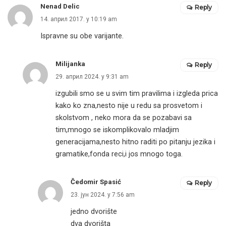
Nenad Delic
Reply
14. април 2017. у 10:19 am
Ispravne su obe varijante.
Milijanka
Reply
29. април 2024. у 9:31 am
izgubili smo se u svim tim pravilima i izgleda prica
kako ko zna,nesto nije u redu sa prosvetom i
skolstvom , neko mora da se pozabavi sa
tim,mnogo se iskomplikovalo mladjim
generacijama,nesto hitno raditi po pitanju jezika i
gramatike,fonda reci,i jos mnogo toga.
Čedomir Spasić
Reply
23. јун 2024. у 7:56 am
jedno dvorište
dva dvorišta