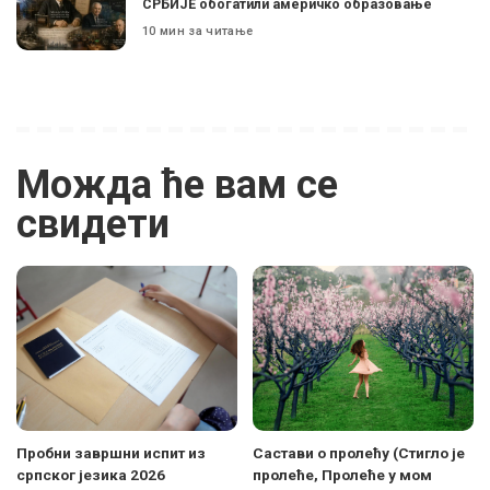
СРБИЈЕ обогатили америчко образовање
10 мин за читање
Можда ће вам се
свидети
Пробни завршни испит из
Састави о пролећу (Стигло је
српског језика 2026
пролеће, Пролеће у мом