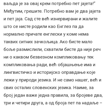
ваљда је за овај крем потребно пет јајета!“
Међутим, грешите. Потребно вам је два јајета
и пет јаја. Сад сте већ изнервирани и жалите
што се нисте родили као Енглез па да
нормално причате енглески у коме нема
таквих ситних зачкољица. Ако бисте мало
боље размислили, схватили бисте да није реч
ни о каквом безвезном компликовању тек
компликовања ради, већ објашњење има и
лингвистичко и историјско оправдање које
лежи у природи језика. И не само нашег, већ и
свих осталих словенских језика. Наиме, за
број један важе једна правила, за бројеве два,
три и четири друга, а од броја пет па надаље –