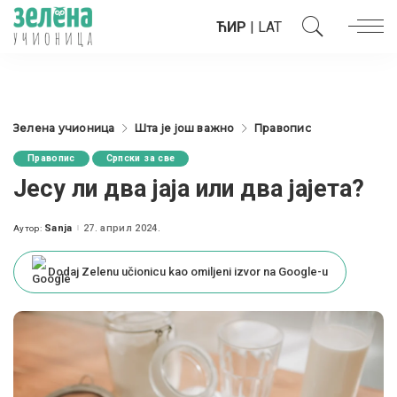
ЋИР
|
LAT
Зелена учионица
Шта је још важно
Правопис
Правопис
Српски за све
Јесу ли два јаја или два јајета?
Sanja
27. април 2024.
Аутор:
Posted
by
Dodaj Zelenu učionicu kao omiljeni izvor na Google-u