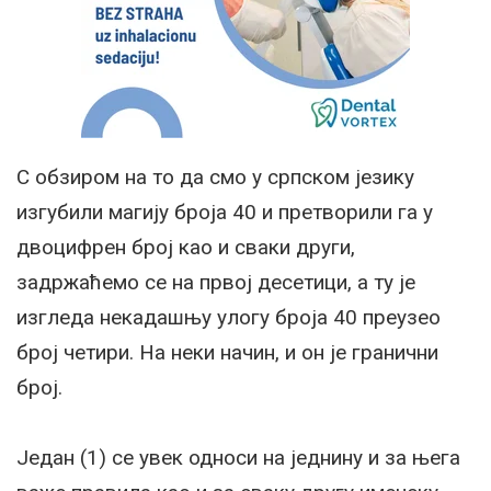
С обзиром на то да смо у српском језику
изгубили магију броја 40 и претворили га у
двоцифрен број као и сваки други,
задржаћемо се на првој десетици, а ту је
изгледа некадашњу улогу броја 40 преузео
број четири. На неки начин, и он је гранични
број.
Један (1) се увек односи на једнину и за њега