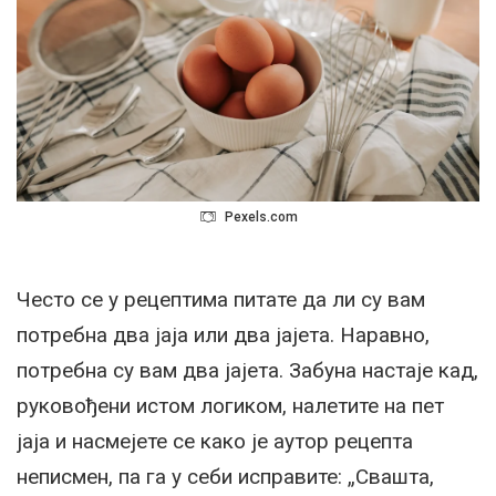
Pexels.com
Често се у рецептима питате да ли су вам
потребна два јаја или два јајета. Наравно,
потребна су вам два јајета. Забуна настаје кад,
руковођени истом логиком, налетите на пет
јаја и насмејете се како је аутор рецепта
неписмен, па га у себи исправите: „Свашта,