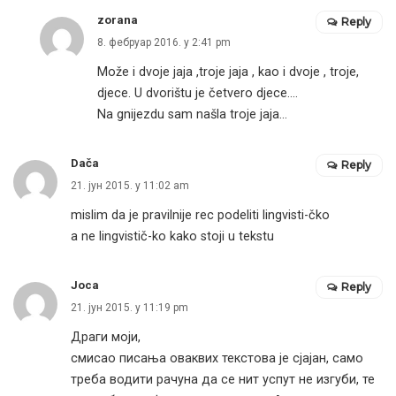
zorana
Reply
8. фебруар 2016. у 2:41 pm
Može i dvoje jaja ,troje jaja , kao i dvoje , troje,
djece. U dvorištu je četvero djece….
Na gnijezdu sam našla troje jaja…
Dača
Reply
21. јун 2015. у 11:02 am
mislim da je pravilnije rec podeliti lingvisti-čko
a ne lingvistič-ko kako stoji u tekstu
Јоса
Reply
21. јун 2015. у 11:19 pm
Драги моји,
смисао писања оваквих текстова је сјајан, само
треба водити рачуна да се нит успут не изгуби, те