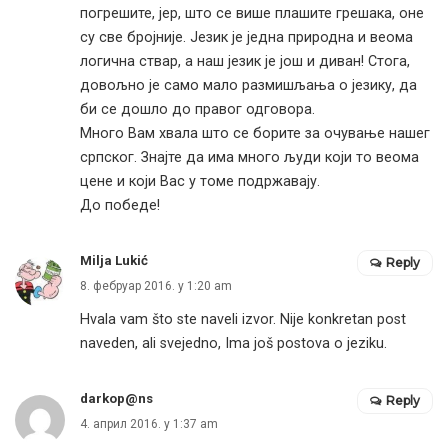
погрешите, јер, што се више плашите грешака, оне
су све бројније. Језик је једна природна и веома
логична ствар, а наш језик је још и диван! Стога,
довољно је само мало размишљања о језику, да
би се дошло до правог одговора.
Много Вам хвала што се борите за очување нашег
српског. Знајте да има много људи који то веома
цене и који Вас у томе подржавају.
До победе!
Milja Lukić
Reply
8. фебруар 2016. у 1:20 am
Hvala vam što ste naveli izvor. Nije konkretan post
naveden, ali svejedno, Ima još postova o jeziku.
darkop@ns
Reply
4. април 2016. у 1:37 am