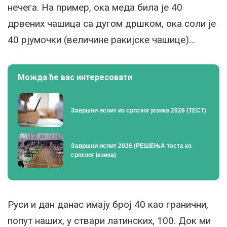
нечега. На пример, ока меда била је 40
дрвених чашица са дугом дршком, ока соли је
40 рјумочки (величине ракијске чашице)…
Можда ће вас интересовати
Завршни испит из српског језика 2026 (ТЕСТ)
Завршни испит 2026 (РЕШЕЊА теста из
српског језика)
Руси и дан данас имају број 40 као гранични,
попут наших, у ствари латинских, 100. Док ми