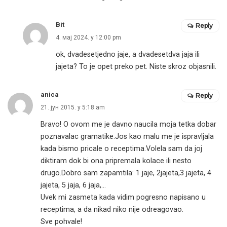
Bit
Reply
4. мај 2024. у 12:00 pm
ok, dvadesetjedno jaje, a dvadesetdva jaja ili
jajeta? To je opet preko pet. Niste skroz objasnili.
anica
Reply
21. јун 2015. у 5:18 am
Bravo! O ovom me je davno naucila moja tetka dobar
poznavalac gramatike.Jos kao malu me je ispravljala
kada bismo pricale o receptima.Volela sam da joj
diktiram dok bi ona pripremala kolace ili nesto
drugo.Dobro sam zapamtila: 1 jaje, 2jajeta,3 jajeta, 4
jajeta, 5 jaja, 6 jaja,…
Uvek mi zasmeta kada vidim pogresno napisano u
receptima, a da nikad niko nije odreagovao.
Sve pohvale!