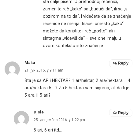
šta dalje pišem. U prethodnoj rečenici,
zamenite reč „kako“ sa „budući da“, ili sa „s
obzirom na to da“, i videćete da se značenje
rečenice ne menja. Inače, umesto „kako“
možete da koristite i reč „pošto“, ali i
sintagma „videvši da“ – sve one imaju u
ovom kontekstu isto značenje.
Maša
Reply
21. јун 2015. у 9:11 am
Šta je sa AR i HEKTAR? 1 ar/hektar, 2 ara/hektara … 4
ara/hektara 5 …? Za 5 hektara sam sigurna, ali da li je
5 ara ili 5 ari?
Djole
Reply
25. децембар 2016. у 1:22 pm
5 ari, 6 ari itd…