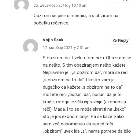
25. децембар 2016. у 10:13 am
Obzirom se piše u rečenici, a s obzirom na
početku rečenice.
Vojin Šenk
Reply
17. октобар 2024. у 7:51 am
S obzirom na. Uvek u tom nizu. Obazirete se
na nešto. S tim obaziranjem nešto kažete.
Nepravilno je i „s obzirom da“, mora se reći
„s obzirom na to da“. Ukoliko vam je
dugačko da kažete „s obzirom na to da“,
možete reći „budući da“, budući da je to
kraće, i stoga jezički ispravnije (ekonomija
reči). Mada, i to se može skratiti na „kako“,
što je još ekonomičnije. Pa se kaže: kako
sam već napomenuo da ispred reči
„obzirom“ uvek ide „s“, nema potrebe da bilo