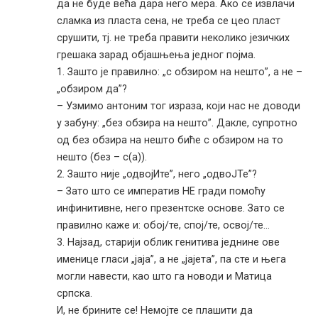
да не буде већа дара него мера. Ако се извлачи
сламка из пласта сена, не треба се цео пласт
срушити, тј. не треба правити неколико језичких
грешака зарад објашњења једног појма.
1. Зашто је правилно: „с обзиром на нешто”, а не –
„обзиром да”?
– Узмимо антоним тог израза, који нас не доводи
у забуну: „без обзира на нешто”. Дакле, супротно
од без обзира на нешто биће с обзиром на то
нешто (без – с(а)).
2. Зашто није „одвојИте”, него „одвоЈТе”?
– Зато што се императив НЕ гради помоћу
инфинитивне, него презентске основе. Зато се
правилно каже и: обој/те, спој/те, освој/те…
3. Најзад, старији облик генитива једнине ове
именице гласи „јаја”, а не „јајета”, па сте и њега
могли навести, као што га новоди и Матица
српска.
И, не брините се! Немојте се плашити да