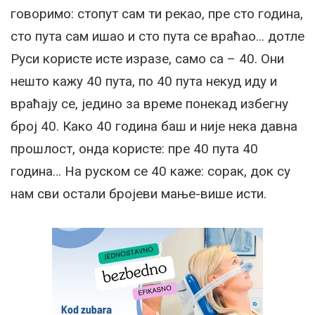
говоримо: стопут сам ти рекао, пре сто година,
сто пута сам ишао и сто пута се враћао… дотле
Руси користе исте изразе, само са – 40. Они
нешто кажу 40 пута, по 40 пута некуд иду и
враћају се, једино за време понекад избегну
број 40. Како 40 година баш и није нека давна
прошлост, онда користе: пре 40 пута 40
година… На руском се 40 каже: сорак, док су
нам сви остали бројеви мање-више исти.