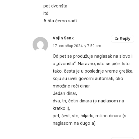
pet dvorišta
itd
A šta ćemo sad?
Vojin Šenk
Reply
17. октобар 2024. у 7:59 am
Od pet se produžuje naglasak na slovo i
u „dvorišta“. Naravno, isto se piše. Isto
tako, česta je u poslednje vreme greška,
koju su uveli govorni automati, oko
množine reči dinar.
Jedan dinar,
dva, tri, četiri dinara (s naglasom na
kratko i),
pet, šest, sto, hiljadu, milion dinara (s
naglasom na dugo a).