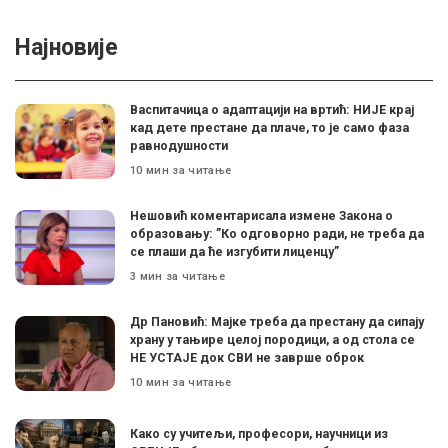
Најновије
Васпитачица о адаптацији на вртић: НИЈЕ крај
кад дете престане да плаче, то је само фаза
равнодушности
10 мин за читање
Нешовић коментарисала измене Закона о
образовању: ”Ко одговорно ради, не треба да
се плаши да ће изгубити лиценцу”
3 мин за читање
Др Пановић: Мајке треба да престану да сипају
храну у тањире целој породици, а од стола се
НЕ УСТАЈЕ док СВИ не заврше оброк
10 мин за читање
Како су учитељи, професори, научници из