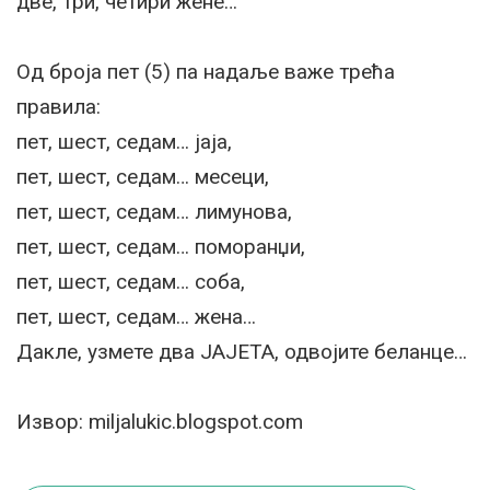
две, три, четири жене…
Од броја пет (5) па надаље важе трећа
правила:
пет, шест, седам… јаја,
пет, шест, седам… месеци,
пет, шест, седам… лимунова,
пет, шест, седам… поморанџи,
пет, шест, седам… соба,
пет, шест, седам… жена…
Дакле, узмете два ЈАЈЕТА, одвојите беланце…
Извор: miljalukic.blogspot.com