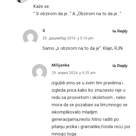
Kaže se:
“ S obzirom da je…“ ili „Obzirom na to da je…“
S
Reply
25. децембар 2016. у 5:16 pm
Samo „s obzirom na to da je“. Klajn, RJN.
Milijanka
Reply
29. април 2024. у 9:25 am
izgubili smo se u svim tim pravilima i
izgleda prica kako ko zna,nesto nije u
redu sa prosvetom i skolstvom , neko
mora da se pozabavi sa tim,mnogo se
iskomplikovalo mladjim
generacijama,nesto hitno raditi po
pitanju jezika i gramatike,fonda reci,i jos
mnogo toga.