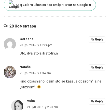
Dodaj Zelenu učionicu kao omiljeni izvor na Google-u
28 Коментара
Gordana
Reply
20. јун 2015. у 10:24 pm
Sto, dva stola ili stotinu?
Nataša
Reply
21. јун 2015. у 1:34 am
Fino objašnjeno, osim što se kaže „s obzirom“, a ne
„obzirom“.
Vuka
Reply
21. јун 2015. у 2:23 pm