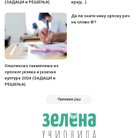
(ЗАДАЦИ и РЕШЕЊА)
крају…)
Да ли знате неку српску реч
на слово Ф?
Општинско такмичење из
српског језика и језичке
културе 2024 (ЗАДАЦИ и
РЕШЕЊА)
Прикажи још