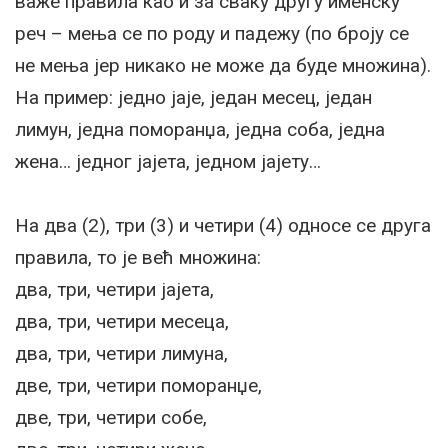
важе правила као и за сваку другу именску
реч – мења се по роду и падежу (по броју се
не мења јер никако не може да буде множина).
На пример: једно јаје, један месец, један
лимун, једна поморанџа, једна соба, једна
жена… једног јајета, једном јајету…
На два (2), три (3) и четири (4) односе се друга
правила, то је већ множина:
два, три, четири јајета,
два, три, четири месеца,
два, три, четири лимуна,
две, три, четири поморанџе,
две, три, четири собе,