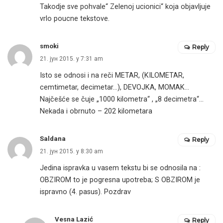
Takodje sve pohvale“ Zelenoj ucionici“ koja objavljuje
vrlo poucne tekstove.
smoki
Reply
21. јун 2015. у 7:31 am
Isto se odnosi i na reči METAR, (KILOMETAR,
cemtimetar, decimetar…), DEVOJKA, MOMAK…
Najčešće se čuje „1000 kilometra“ , „8 decimetra“…
Nekada i obrnuto – 202 kilometara
Saldana
Reply
21. јун 2015. у 8:30 am
Jedina ispravka u vasem tekstu bi se odnosila na :
OBZIROM to je pogresna upotreba; S OBZIROM je
ispravno (4. pasus). Pozdrav
Vesna Lazić
Reply