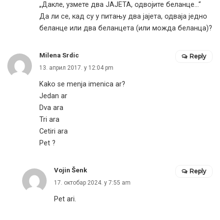
„Дакле, узмете два ЈАЈЕТА, одвојите беланце…“
Да ли се, кад су у питању два јајета, одваја једно
беланце или два беланцета (или можда беланца)?
Milena Srdic
Reply
13. април 2017. у 12:04 pm
Kako se menja imenica ar?
Jedan ar
Dva ara
Tri ara
Cetiri ara
Pet ?
Vojin Šenk
Reply
17. октобар 2024. у 7:55 am
Pet ari.