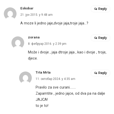
Eskobar
Reply
21. јун 2015. у 9:48 am
A moze li jedno jaje,dvoje jaja,troje jaja…?
zorana
Reply
8. фебруар 2016. у 2:39 pm
Može i dvoje , jaja dtroje jaja , kao i dvoje , troje,
djece.
Trta Mrta
Reply
11. октобар 2024. у 4:35 am
Pravilo za sve curani……..
Zapamtite , jedno jajce, od dva pa na dalje
JAJCA!
to je to!