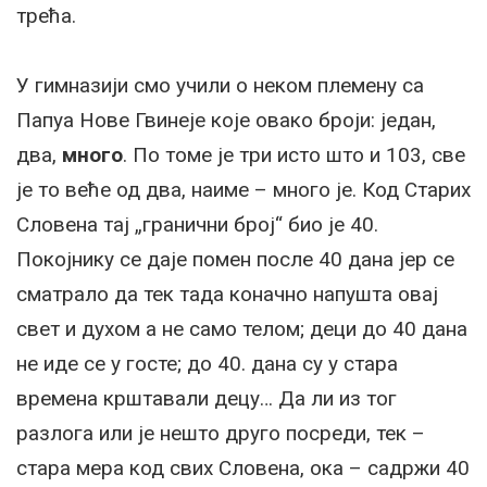
трећа.
У гимназији смо учили о неком племену са
Папуа Нове Гвинеје које овако броји: један,
два,
много
. По томе је три исто што и 103, све
је то веће од два, наиме – много је. Код Старих
Словена тај „гранични број“ био је 40.
Покојнику се даје помен после 40 дана јер се
сматрало да тек тада коначно напушта овај
свет и духом а не само телом; деци до 40 дана
не иде се у госте; до 40. дана су у стара
времена крштавали децу… Да ли из тог
разлога или је нешто друго посреди, тек –
стара мера код свих Словена, ока – садржи 40