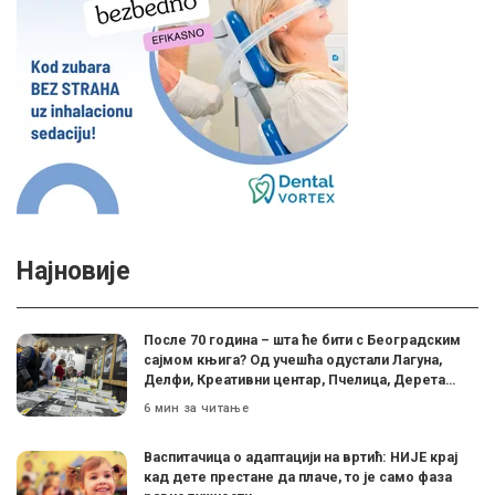
Најновије
После 70 година – шта ће бити с Београдским
сајмом књига? Од учешћа одустали Лагуна,
Делфи, Креативни центар, Пчелица, Дерета…
6 мин за читање
Васпитачица о адаптацији на вртић: НИЈЕ крај
кад дете престане да плаче, то је само фаза