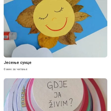
Јесење сунце
0 мин за читање