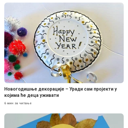
Новогодишње декорације – Уради сам пројекти у
којима ће деца уживати
6 мин за читање