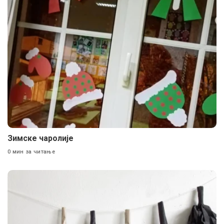
Зимске чаролије
0 мин за читање