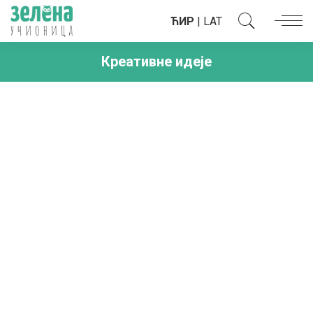
ЋИР
|
LAT
Креативне идеје