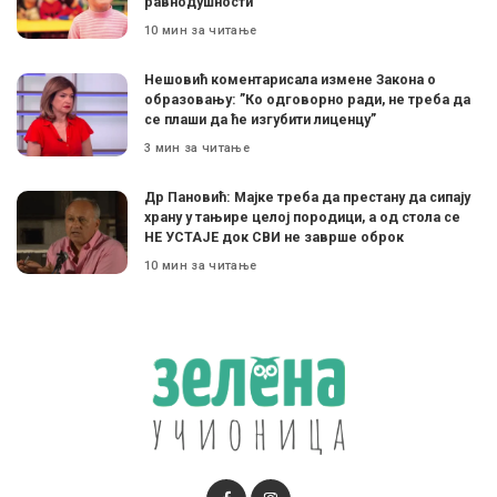
равнодушности
10 мин за читање
Нешовић коментарисала измене Закона о
образовању: ”Ко одговорно ради, не треба да
се плаши да ће изгубити лиценцу”
3 мин за читање
Др Пановић: Мајке треба да престану да сипају
храну у тањире целој породици, а од стола се
НЕ УСТАЈЕ док СВИ не заврше оброк
10 мин за читање