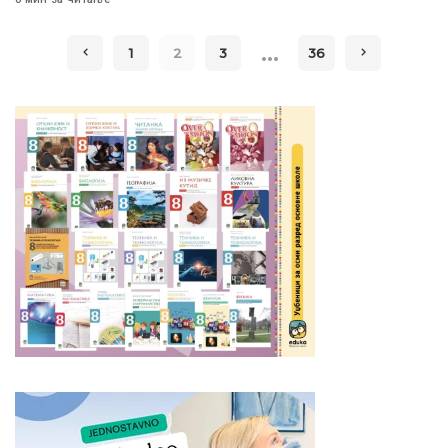
…
1
2
3
36