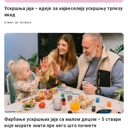
Ускршња јаја – идеје за највеселију ускршњу трпезу
икад
6 мин за читање
Фарбање ускршњих јаја са малом децом – 5 ствари
које морате знати пре него што почнете