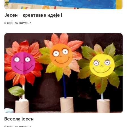
Јесен – креативне идеје I
0 мин за читање
Весела јесен
0 мин за читање