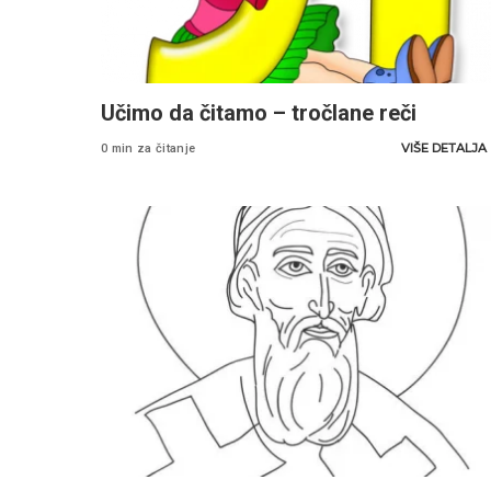
Učimo da čitamo – tročlane reči
VIŠE DETALJA
0 min za čitanje