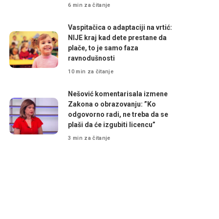
6 min za čitanje
Vaspitačica o adaptaciji na vrtić:
NIJE kraj kad dete prestane da
plače, to je samo faza
ravnodušnosti
10 min za čitanje
Nešović komentarisala izmene
Zakona o obrazovanju: ”Ko
odgovorno radi, ne treba da se
plaši da će izgubiti licencu”
3 min za čitanje