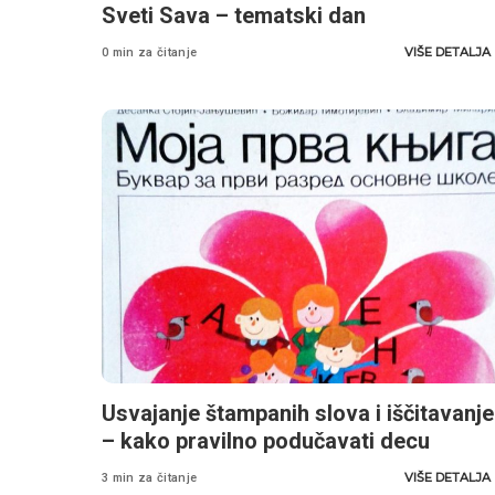
Sveti Sava – tematski dan
VIŠE DETALJA
0 min za čitanje
Usvajanje štampanih slova i iščitavanje
– kako pravilno podučavati decu
VIŠE DETALJA
3 min za čitanje