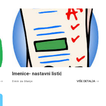
Imenice- nastavni listić
VIŠE DETALJA
0 min za čitanje