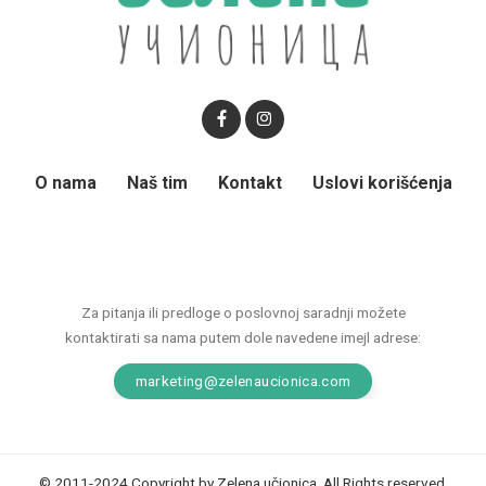
O nama
Naš tim
Kontakt
Uslovi korišćenja
Za pitanja ili predloge o poslovnoj saradnji možete
kontaktirati sa nama putem dole navedene imejl adrese:
marketing@zelenaucionica.com
© 2011-2024 Copyright by Zelena učionica. All Rights reserved.