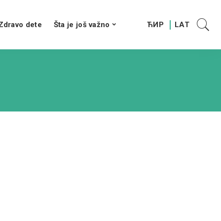
Zdravo dete
Šta je još važno