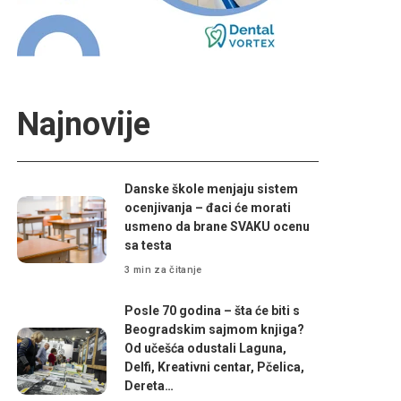
Najnovije
Danske škole menjaju sistem
ocenjivanja – đaci će morati
usmeno da brane SVAKU ocenu
sa testa
3 min za čitanje
Posle 70 godina – šta će biti s
Beogradskim sajmom knjiga?
Od učešća odustali Laguna,
Delfi, Kreativni centar, Pčelica,
Dereta…