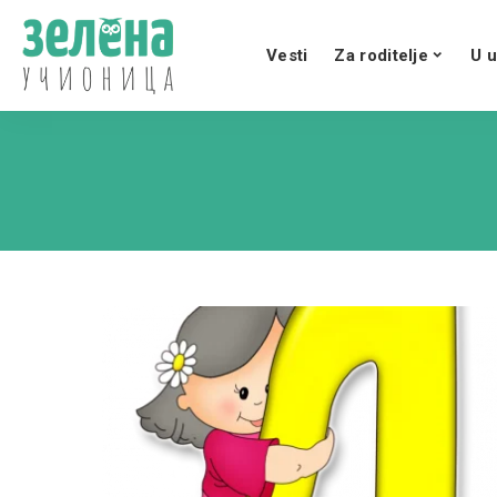
Vesti
Za roditelje
U u