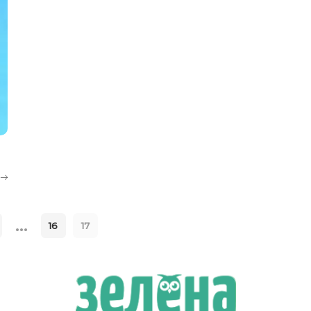
…
16
17