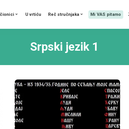
čionici
U vrtiću
Reč stručnjaka
Mi VAS pitamo
Srpski jezik 1