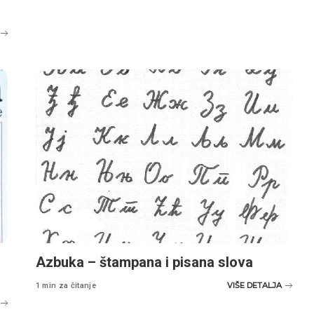
Azbuka – štampana i pisana slova
VIŠE DETALJA
1 min za čitanje