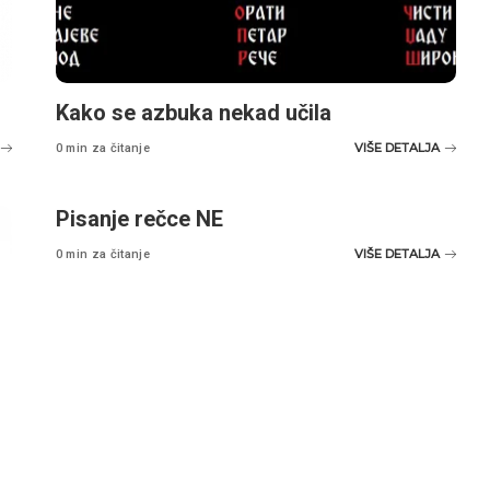
Kako se azbuka nekad učila
VIŠE DETALJA
0 min za čitanje
Pisanje rečce NE
VIŠE DETALJA
0 min za čitanje