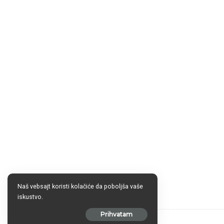
Naš vebsajt koristi kolačiće da poboljša vaše
iskustvo.
Prihvatam