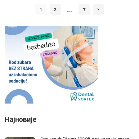
…
1
2
7
Најновије
Станковић: ”Нацрт ЗОСОВ-а не умањује права