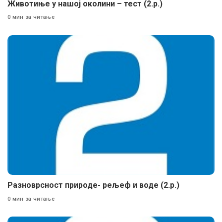
Животиње у нашој околини – тест (2.р.)
0 мин за читање
Разноврсност природе- рељеф и воде (2.р.)
0 мин за читање