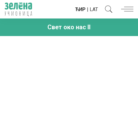
ЋИР
|
LAT
Свет око нас II