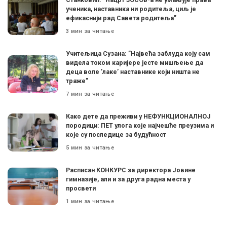
ученика, наставника ни родитеља, циљ је
ефикаснији рад Савета родитеља”
3 мин за читање
Учитељица Сузана: ”Највећа заблуда коју сам
видела током каријере јесте мишљење да
деца воле ’лаке’ наставнике који ништа не
траже”
7 мин за читање
Како дете да преживи у НЕФУНКЦИОНАЛНОЈ
породици: ПЕТ улога које најчешће преузима и
које су последице за будућност
5 мин за читање
Расписан КОНКУРС за директора Јовине
гимназије, али и за друга радна места у
просвети
1 мин за читање