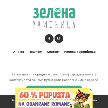
О нама
Наш тим
Контакт
Услови коришћења
За питања или предлоге о пословној сарадњи можете
контактирати са нама путем доле наведене имејл адресе:
×
marketing@zelenaucionica.com
Наш вебсајт користи колачиће да побољша ваше искуство.