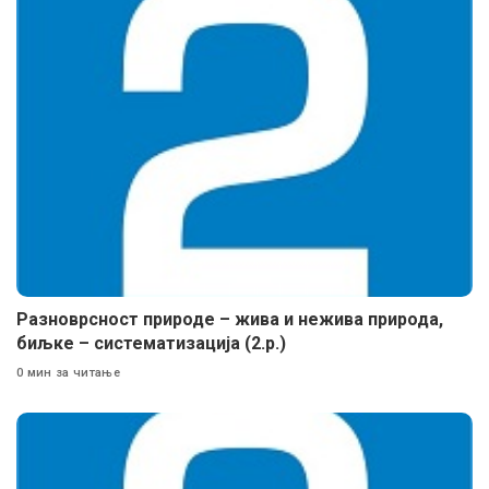
Разноврсност природе – жива и нежива природа,
биљке – систематизација (2.р.)
0 мин за читање