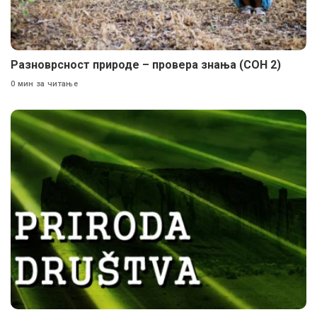
Разноврсност природе – провера знања (СОН 2)
0 мин за читање