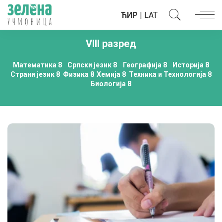
ЋИР
|
LAT
VIII разред
Математика 8
Српски језик 8
Географија 8
Историја 8
Страни језик 8
Физика 8
Хемија 8
Техника и Технологија 8
Биологија 8