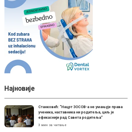
Најновије
Станковић: ”Нацрт ЗОСОВ-а не умањује права
ученика, наставника ни родитеља, циљ је
ефикаснији рад Савета родитеља”
3 мин за читање