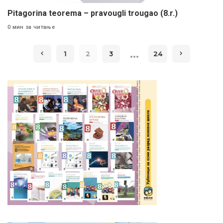
Pitagorina teorema – pravougli trougao (8.r.)
0 мин за читање
…
1
2
3
24