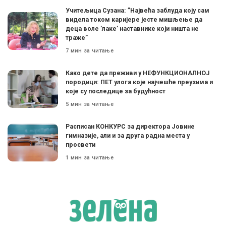
Учитељица Сузана: ”Највећа заблуда коју сам
видела током каријере јесте мишљење да
деца воле ’лаке’ наставнике који ништа не
траже”
7 мин за читање
Како дете да преживи у НЕФУНКЦИОНАЛНОЈ
породици: ПЕТ улога које најчешће преузима и
које су последице за будућност
5 мин за читање
Расписан КОНКУРС за директора Јовине
гимназије, али и за друга радна места у
просвети
1 мин за читање