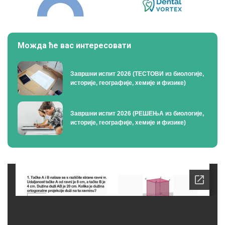
Можда ће вас интересовати
Завршни испит 2026 (ТЕСТОВИ из биологије,
историје, географије, хемије и физике)
Завршни испит 2026 (РЕШЕЊА из биологије,
историје, географије, хемије и физике)