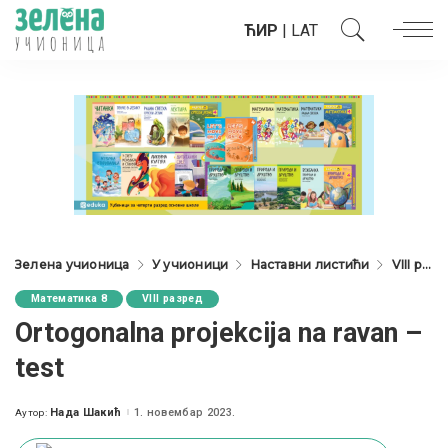
ЋИР
|
LAT
Зелена учионица
У учионици
Наставни листићи
VIII разред
Математика 8
VIII разред
Ortogonalna projekcija na ravan –
test
Нада Шакић
1. новембар 2023.
Аутор:
Posted
by