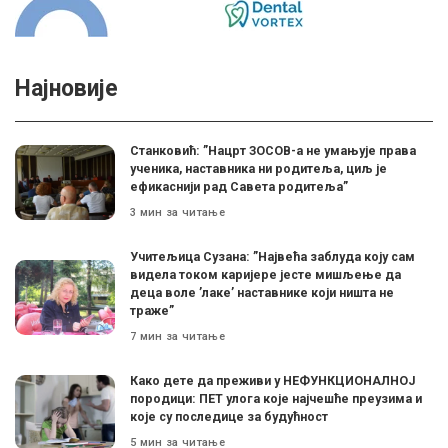
Најновије
Станковић: ”Нацрт ЗОСОВ-а не умањује права
ученика, наставника ни родитеља, циљ је
ефикаснији рад Савета родитеља”
3 мин за читање
Учитељица Сузана: ”Највећа заблуда коју сам
видела током каријере јесте мишљење да
деца воле ’лаке’ наставнике који ништа не
траже”
7 мин за читање
Како дете да преживи у НЕФУНКЦИОНАЛНОЈ
породици: ПЕТ улога које најчешће преузима и
које су последице за будућност
5 мин за читање