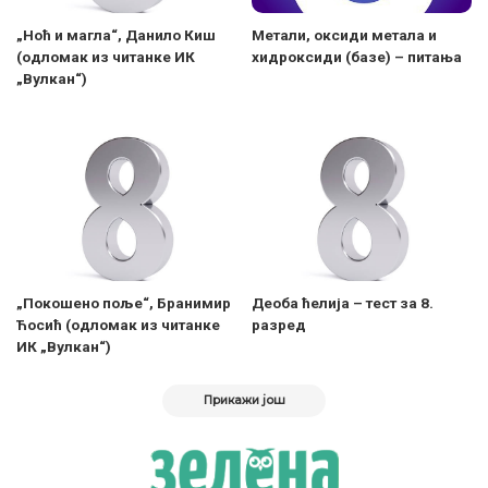
„Ноћ и магла“, Данило Киш
Метали, оксиди метала и
(одломак из читанке ИК
хидроксиди (базе) – питања
„Вулкан“)
„Покошено поље“, Бранимир
Деоба ћелија – тест за 8.
Ћосић (одломак из читанке
разред
ИК „Вулкан“)
Прикажи још