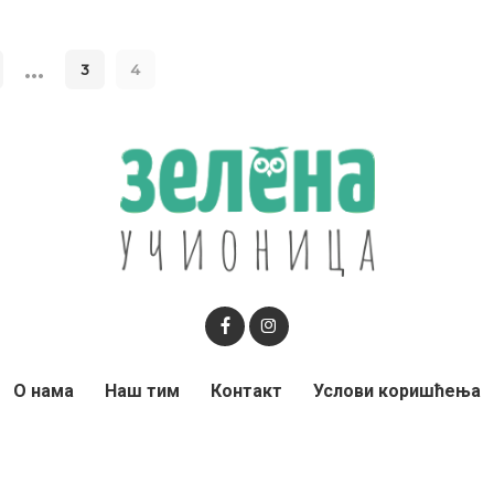
…
3
4
О нама
Наш тим
Контакт
Услови коришћења