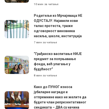
10 мин за читање
Родитељи из Мрчајеваца НЕ
ОДУСТАЈУ: Најавили нови
талас протеста, траже
одговорност виновника
насиља, школе, институција
7 мин за читање
”Грађанско васпитање НИЈЕ
предмет за попуњавање
фонда, већ улагање у
будућност”
8 мин за читање
Како до ПУНОГ износа
јубиларне награде и
отпремнине иако не желите да
будете члан репрезентативног
синдиката – ДВА су начина