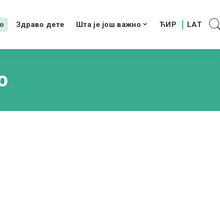
о
Здраво дете
Шта је још важно
о