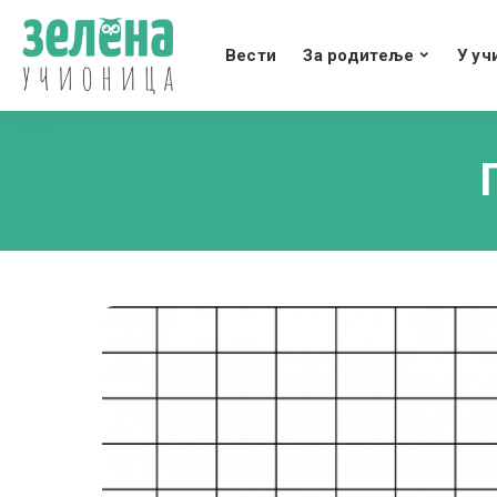
Вести
За родитеље
У уч