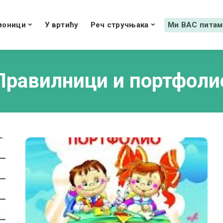
ионици
У вртићу
Реч стручњака
Ми ВАС питам
Правилници и портфоли