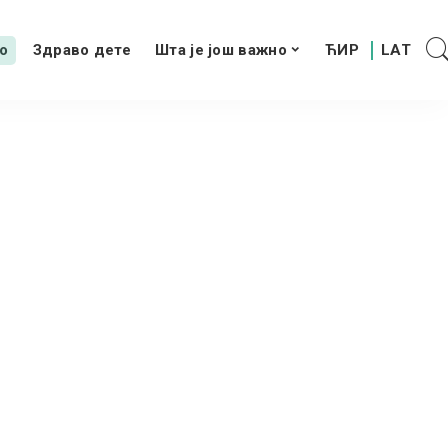
о
Здраво дете
Шта је још важно