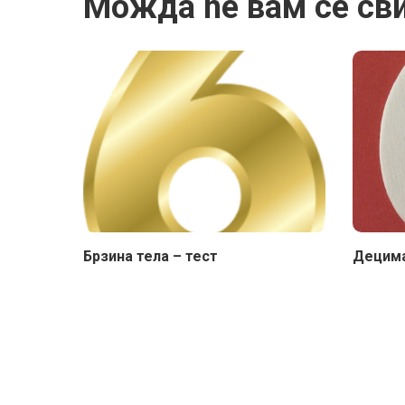
Можда ће вам се св
Брзина тела – тест
Децима