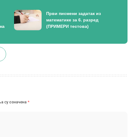
Први писмени задатак из
математике за 6. разред
на
(ПРИМЕРИ тестова)
а су означена
*