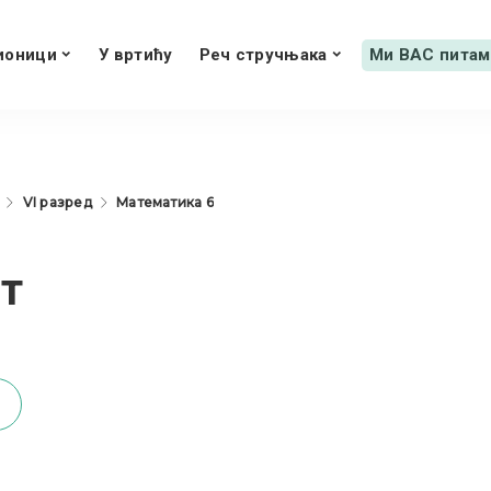
ионици
У вртићу
Реч стручњака
Ми ВАС питам
VI разред
Математика 6
ст