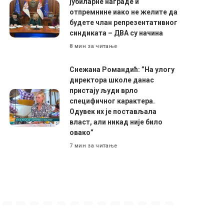
јубиларне награде и
отпремнине иако не желите да
будете члан репрезентативног
синдиката – ДВА су начина
8 мин за читање
Снежана Романдић: ”На улогу
директора школе данас
пристају људи врло
специфичног карактера.
Одувек их је постављала
власт, али никад није било
овако”
7 мин за читање