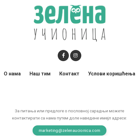
О нама
Наш тим
Контакт
Услови коришћења
За питања или предлоге о пословној сарадњи можете
контактирати са нама путем доле наведене имејл адресе:
marketing@zelenaucionica.com