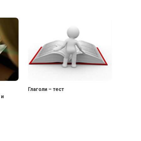
Глаголи – тест
 и