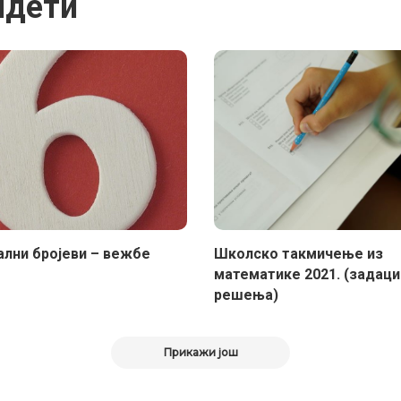
идети
лни бројеви – вежбе
Школско такмичење из
математике 2021. (задаци
решења)
Прикажи још