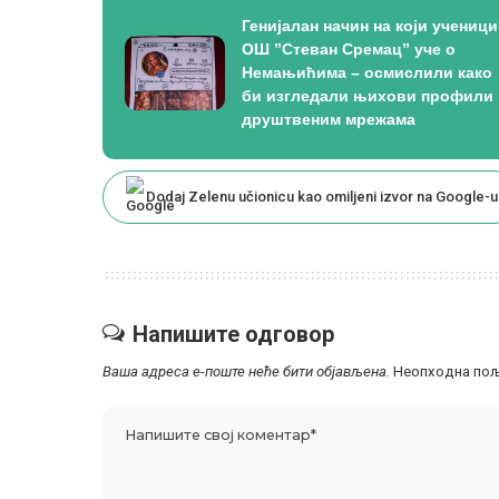
Генијалан начин на који ученици
ОШ ”Стеван Сремац” уче о
Немањићима – осмислили како
би изгледали њихови профили 
друштвеним мрежама
Dodaj Zelenu učionicu kao omiljeni izvor na Google-u
Напишите одговор
Ваша адреса е-поште неће бити објављена.
Неопходна пољ