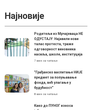
Најновије
Родитељи из Мрчајеваца НЕ
ОДУСТАЈУ: Најавили нови
талас протеста, траже
одговорност виновника
насиља, школе, институција
7 мин за читање
”Грађанско васпитање НИЈЕ
предмет за попуњавање
фонда, већ улагање у
будућност”
8 мин за читање
Како до ПУНОГ износа