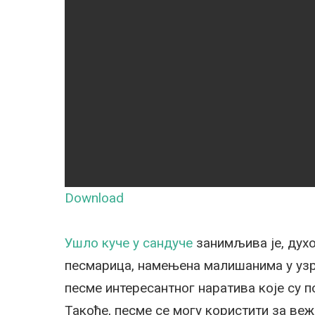
Download
Ушло куче у сандуче
занимљива је, духо
песмарица, намењена
малишанима у
уз
песме
интересантног
наратива које су п
Такође, песме се могу користити за ве