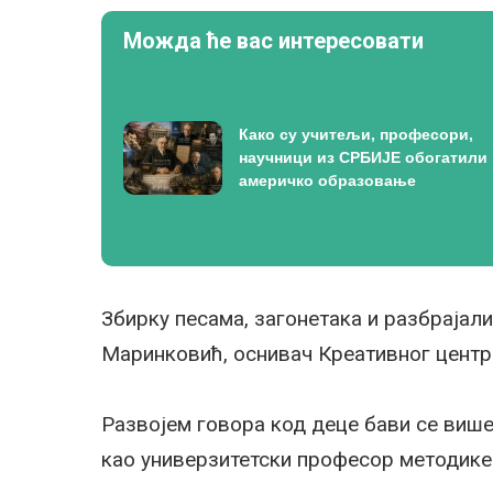
Можда ће вас интересовати
Како су учитељи, професори,
научници из СРБИЈЕ обогатили
америчко образовање
Збирку песама, загонетака и разбрајал
Маринковић, оснивач Креативног центр
Развојем говора код деце бави се више 
као универзитетски професор методике 