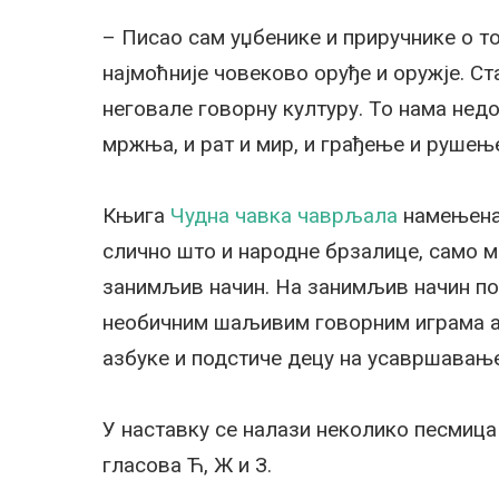
– Писао сам уџбенике и приручнике о то
најмоћније човеково оруђе и оружје. Ст
неговале говорну културу. То нама недо
мржња, и рат и мир, и грађење и рушењ
Књига
Чудна чавка чаврљала
намењена 
слично што и народне брзалице, само ма
занимљив начин. На занимљив начин подс
необичним шаљивим говорним играма а
азбуке и подстиче децу на усавршавање
У наставку се налази неколико песмица
гласова Ћ, Ж и З.