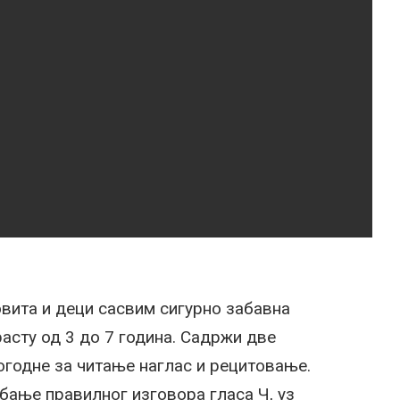
вита и деци сасвим сигурно забавна
раст
у
од 3 до 7 година. Садржи две
огодне за читање наглас и рецитовање.
жбање правилног изговора гласа Ч, уз