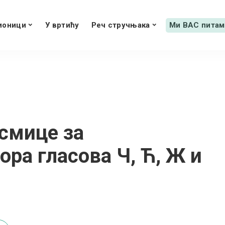
ионици
У вртићу
Реч стручњака
Ми ВАС питам
смице за
ра гласова Ч, Ћ, Ж и