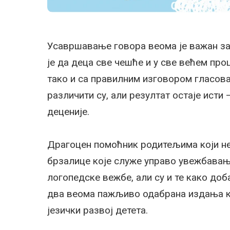
Усавршавање говора веома је важан за
је да деца све чешће и у све већем пр
тако и са правилним изговором гласова.
различити су, али резултат остаје исти 
деценије.
Драгоцен помоћник родитељима који не 
брзалице које служе управо увежбавању
логопедске вежбе, али су и те како до
два веома пажљиво одабрана издања ко
језички развој детета.