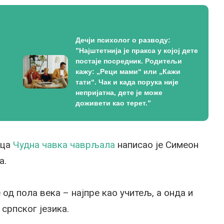
Дечји психолог о разводу:
”Најштетнија је пракса у којој дете
постаје посредник. Родитељи
кажу: „Реци мами“ или „Кажи
тати“. Чак и када порука није
непријатна, дете је може
доживети као терет.”
ица
Чудна чавка чаврљала
написао је Симеон
а.
од пола века – најпре као учитељ, а онда и
српског језика.