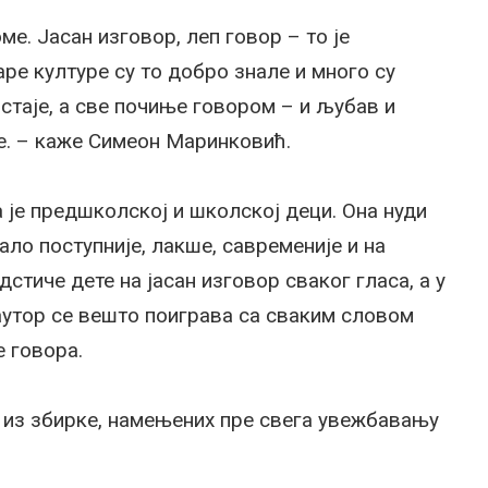
ме. Јасан изговор, леп говор – то је
аре културе су то добро знале и много су
стаје, а све почиње говором – и љубав и
е. – каже Симеон Маринковић.
је предшколској и школској деци. Она нуди
ло поступније, лакше, савременије и на
тиче дете на јасан изговор сваког гласа, а у
утор се вешто поиграва са сваким словом
 говора.
 из збирке, намењених пре свега увежбавању