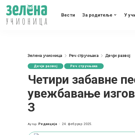
Вести
За родитеље
У уч
Зелена учионица
Реч стручњака
Дечји развој
Дечји развој
Реч стручњака
Четири забавне пе
увежбавање изгово
З
Редакција
24. фебруар 2025.
Аутор:
Posted
by