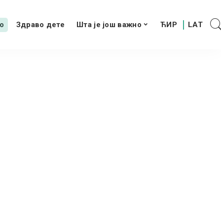
о
Здраво дете
Шта је још важно