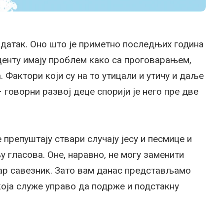
датак. Оно што је приметно последњих година
оценту имају проблем како са проговарањем,
 Фактори који су на то утицали и утичу и даље
– говорни развој деце спорији је него пре две
препуштају ствари случају јесу и песмице и
 гласова. Оне, наравно, не могу заменити
бар савезник. Зато вам данас представљамо
ја служе управо да подрже и подстакну