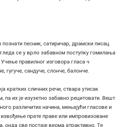
 познати песник, сатиричар, драмски писац.
огледа се у врло забавном поступку гомилања
. Учење правилног изговора гласа ч
, гугуче, сандуче, слонче, балонче.
ја кратких сличних речи, ствара утисак
ам, па их је изузетно забавно рецитовати. Вешт
много различитих начина, мењајући гласове и
о извођење прате праве или импровизоване
, онда све постаје веома атрактивно. Те