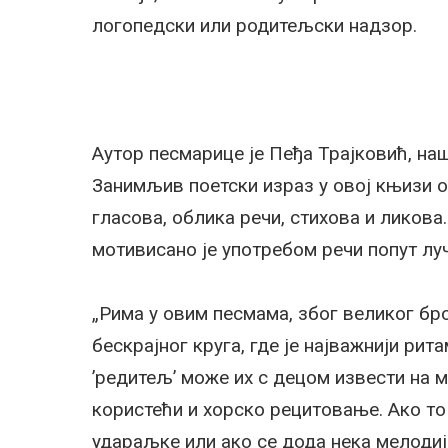
логопедски или родитељски надзор.
Аутор песмарице је Пеђа Трајковић, наш
Занимљив поетски израз у овој књизи 
гласова, облика речи, стихова и ликова
мотивисано је употребом речи попут луче
„Рима у овим песмама, због великог бро
бескрајног круга, где је најважнији рит
’редитељ’ може их с децом извести на 
користећи и хорско рецитовање. Ако т
удараљке или ако се дода нека мелодија