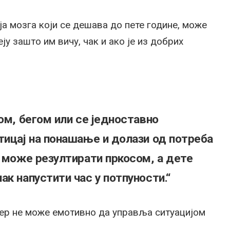
а мозга који се дешава до пете године, може
ју зашто им вичу, чак и ако је из добрих
ом, бегом или се једноставно
тицај на понашање и долази од потреба
о може резултирати пркосом, а дете
к напустити час у потпуности.“
 јер не може емотивно да управља ситуацијом