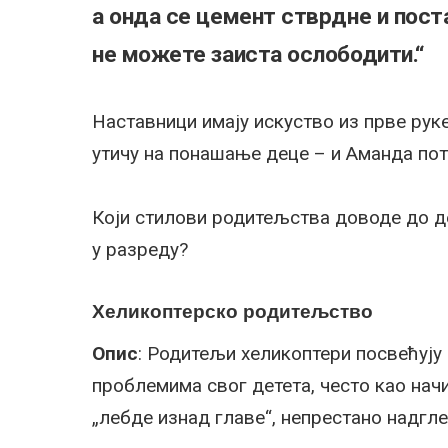
а онда се цемент стврдне и поста
не можете заиста ослободити.“
Наставници имају искуство из прве рук
утичу на понашање деце – и Аманда пот
Који стилови родитељства доводе до де
у разреду?
Хеликоптерско родитељство
Опис
: Родитељи хеликоптери посвећују
проблемима свог детета, често као начи
„лебде изнад главе“, непрестано надгле