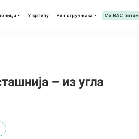
ионици
У вртићу
Реч стручњака
Ми ВАС питам
сташнија – из угла