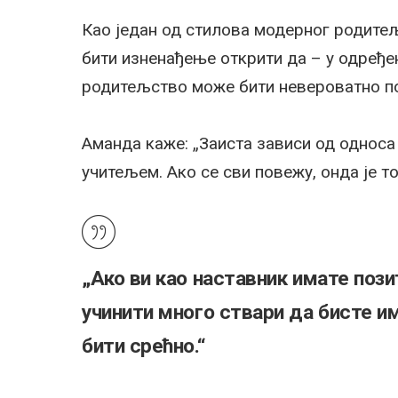
Као један од стилова модерног родите
бити изненађење открити да – у одређ
родитељство може бити невероватно по
Аманда каже: „Заиста зависи од односа
учитељем. Ако се сви повежу, онда је то
„Ако ви као наставник имате по
учинити много ствари да бисте има
бити срећно.“