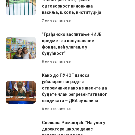
одговорност виновника
насиља, школе, институција
7 мин за читање
”Грађанско васпитање НИЈЕ
предмет за попуњавање
фонда, већ улагање у
будућност”
8 мин за читање
Како до ПУНОГ износа
јубиларне награде и
отпремнине иако не желите да
будете члан репрезентативног
синдиката – ДВА су начина
8 мин за читање
Снежана Романдић: ”На улогу
директора школе данас