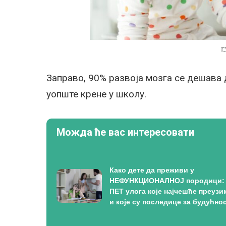
Заправо, 90% развоја мозга се дешава 
уопште крене у школу.
Можда ће вас интересовати
Како дете да преживи у
НЕФУНКЦИОНАЛНОЈ породици:
ПЕТ улога које најчешће преузи
и које су последице за будућно