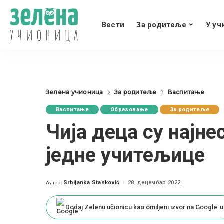
Вести
За родитеље
У уч
Зелена учионица
За родитеље
Васпитање
Васпитање
Образовање
За родитеље
Чија деца су најне
једне учитељице
Srbijanka Stanković
28. децембар 2022.
Аутор:
Posted
by
Dodaj Zelenu učionicu kao omiljeni izvor na Google-u