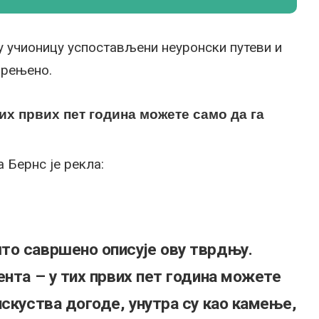
 у учионицу успостављени неуронски путеви и
орењено.
их првих пет година можете само да га
 Бернс је рекла:
то савршено описује ову тврдњу.
ента – у тих првих пет година можете
искуства догоде, унутра су као камење,