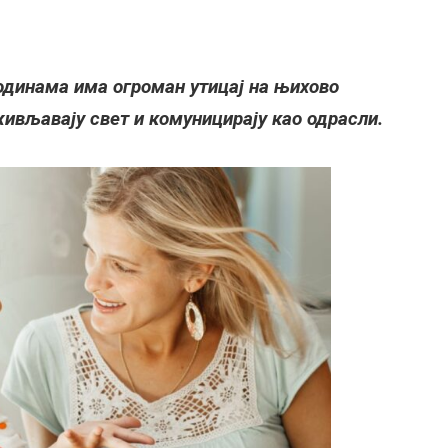
 годинама има огроман утицај на њихово
живљавају свет и комуницирају као одрасли.