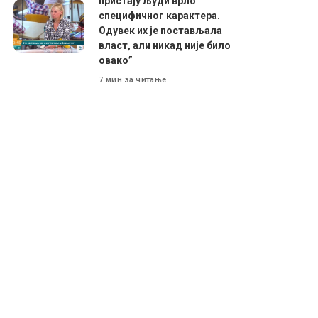
пристају људи врло
специфичног карактера.
Одувек их је постављала
власт, али никад није било
овако”
7 мин за читање