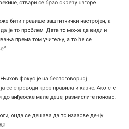
рекине, ствари се брзо окрећу нагоре.
е бити превише заштитнички настројен, а
да је то проблем. Дете то може да види и
вања према том учитељу, а то ће се
е.“
. Њихов фокус је на беспоговорној
а се спроводи кроз правила и казне. Ако сте
 до анђеоске мале деце, размислите поново.
оги, онда се дешава да то изазове дечју
да.