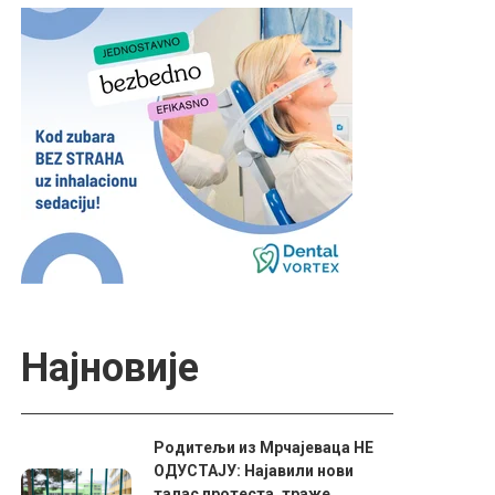
Најновије
Родитељи из Мрчајеваца НЕ
ОДУСТАЈУ: Најавили нови
талас протеста, траже