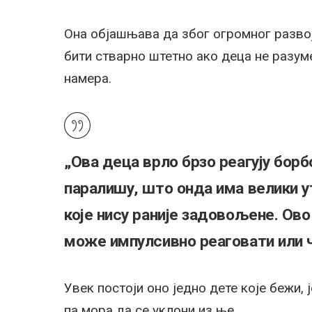
Она објашњава да због огромног развој
бити стварно штетно ако деца не разуме
намера.
„Ова деца врло брзо реагују борб
паралишу, што онда има велики у
које нису раније задовољене. Ов
може импулсивно реаговати или ча
Увек постоји оно једно дете које бежи,
па мора да се уклони из ње.