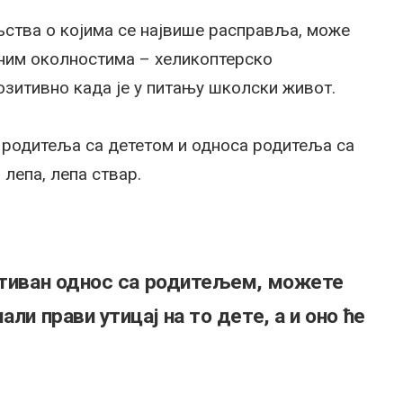
љства о којима се највише расправља, може
еним околностима – хеликоптерско
зитивно када је у питању школски живот.
 родитеља са дететом и односа родитеља са
 лепа, лепа ствар.
зитиван однос са родитељем, можете
ли прави утицај на то дете, а и оно ће