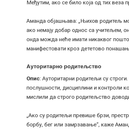
Међутим, ако се било која од тих веза п
Аманда објашњава: „Њихов родитељ мож
ако немају добар однос са учитељем, он
онда можда неће имати никаквог пошто
манифестовати кроз дететово понашањ
Ауторитарно родитељство
Опис
: Ауторитарни родитељи су строги
послушности, дисциплини и контроли кој
мислили да строго родитељство доводи
„Ако су родитељи превише брзи, престр
борбу, бег или замрзавање“, каже Аман