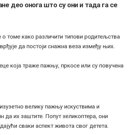
не део онога што су они и тада га се
е о томе како различити типови родитељства
врђује да постоји снажна веза између њих.
це која траже пажњу, пркосе или су повучена
 изузетно велику пажњу искуствима и
н да их заштите. Попут хеликоптера, они
дајући сваки аспект живота свог детета.