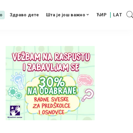
о
Здраво дете
Шта је још важно