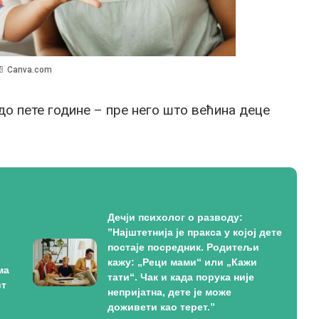
Canva.com
до пете године – пре него што већина деце
Дечји психолог о разводу:
”Најштетнија је пракса у којој дете
постаје посредник. Родитељи
кажу: „Реци мами“ или „Кажи
ма
тати“. Чак и када порука није
ст
непријатна, дете је може
доживети као терет.”