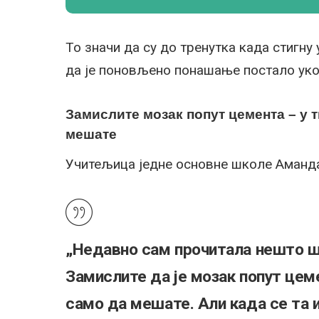
То значи да су до тренутка када стигну
да је поновљено понашање постало ук
Замислите мозак попут цемента – у т
мешате
Учитељица једне основне школе Аманда
„Недавно сам прочитала нешто ш
Замислите да је мозак попут цем
само да мешате. Али када се та 