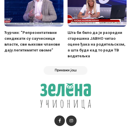
Ћурчин: ”Репрезентативни
Шта би било да је разредни
синдикати су саучесници
старешина ЈАВНО читао
власти, сви њихови чланови
оцене ђака на родитељском,
дају легитимитет овоме”
а шта буде кад то ради ТВ
водитељка
Прикажи још