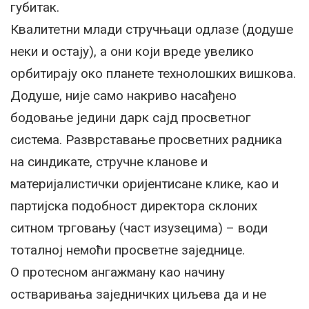
губитак.
Квалитетни млади стручњаци одлазе (додуше
неки и остају), а они који вреде увелико
орбитирају око планете технолошких вишкова.
Додуше, није само накриво насађено
бодовање једини дарк сајд просветног
система. Разврставање просветних радника
на синдикате, стручне кланове и
материјалистички оријентисане клике, као и
партијска подобност директора склоних
ситном трговању (част изузецима) – води
тоталној немоћи просветне заједнице.
О протесном ангажману као начину
остваривања заједничких циљева да и не