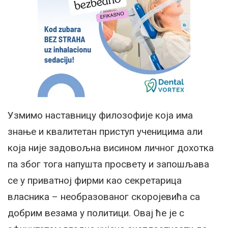
Узмимо наставницу филозофије која има
знање и квалитетан приступ ученицима али
која није задовољна висином личног дохотка
па због тога напушта просвету и запошљава
се у приватној фирми као секретарица
власника – необразованог скоројевића са
добрим везама у политици. Овај ће је с