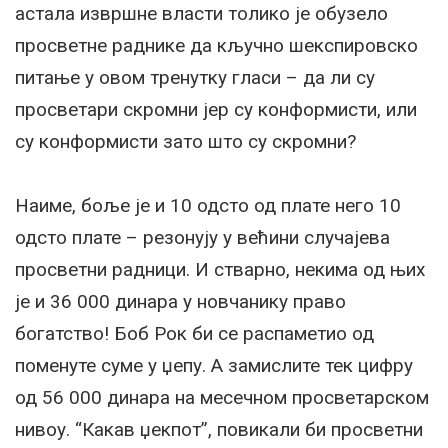
астала извршне власти толико је обузело
просветне раднике да кључно шекспировско
питање у овом тренутку гласи – да ли су
просветари скромни јер су конформисти, или
су конформисти зато што су скромни?
Наиме, боље је и 10 одсто од плате него 10
одсто плате – резонују у већини случајева
просветни радници. И стварно, некима од њих
је и 36 000 динара у новчанику право
богатство! Боб Рок би се распаметио од
поменуте суме у џепу. А замислите тек цифру
од 56 000 динара на месечном просветарском
нивоу. “Какав џекпот”, повикали би просветни