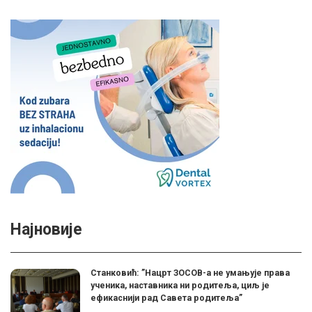
Најновије
Станковић: ”Нацрт ЗОСОВ-а не умањује права
ученика, наставника ни родитеља, циљ је
ефикаснији рад Савета родитеља”