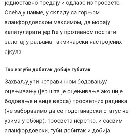
једноставно предају и одлазе из просвете.
Осећају наиме, у складу са горњом
аланфордовском максимом, да морају
капитулирати јер ће у противном постати
залогај у раљама такмичарски настројених
ајкула.
Тко изгуби добитак добије губитак
Захваљујући неправичном бодовању/
оцењивању (јер шта је оцењивање ако није
бодовање и вице верса) просветних радника
(не заборавимо да се подстанарски статус не
узима у обзир), просвета неретко, и сасвим
аланфордовски, губи добитак и добија