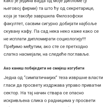
како је једина вајда од моје дипломе (у
његовој фирми) та што ћу од секретарице,
која је такође завршила Филозофски
факултет, сасвим сигурно добијати најбоље
скувану кафу. Па сад нека неко каже како се
не исплати дипломирати социологију!!!
Пређимо међутим, ако сте се претходно
слатко насмејали, на следеће поглавље.
Ако каниш побиједити не смијеш изгубити
Једна од “симпатичнијих” теза извршне власти
гласи да просвету издржава управо приватни
сектор. На тај начин ствара се опасно
искривљена слика о радницима у просвети