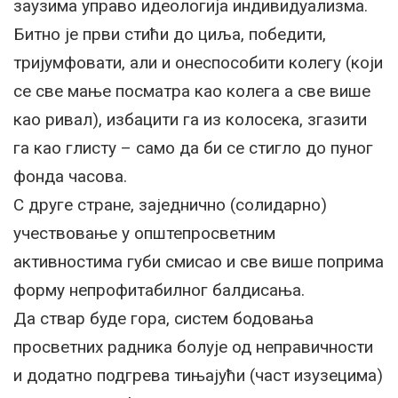
заузима управо идеологија индивидуализма.
Битно је први стићи до циља, победити,
тријумфовати, али и онеспособити колегу (који
се све мање посматра као колега а све више
као ривал), избацити га из колосека, згазити
га као глисту – само да би се стигло до пуног
фонда часова.
С друге стране, заједнично (солидарно)
учествовање у општепросветним
активностима губи смисао и све више поприма
форму непрофитабилног балдисања.
Да ствар буде гора, систем бодовања
просветних радника болује од неправичности
и додатно подгрева тињајући (част изузецима)