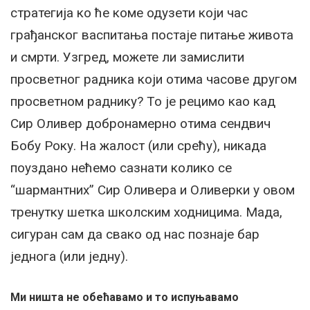
стратегија ко ће коме одузети који час
грађанског васпитања постаје питање живота
и смрти. Узгред, можете ли замислити
просветног радника који отима часове другом
просветном раднику? То је рецимо као кад
Сир Оливер добронамерно отима сендвич
Бобу Року. На жалост (или срећу), никада
поуздано нећемо сазнати колико се
“шармантних” Сир Оливера и Оливерки у овом
тренутку шетка школским ходницима. Мада,
сигуран сам да свако од нас познаје бар
једнога (или једну).
Ми ништа не обећавамо и то испуњавамо