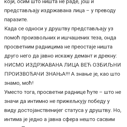
који, осим што ништа не раде, још и
представљају издржавана лица – у преводу
паразите.
Када се односи у друштву представљају уз
помоћ произвољних и ишчашених теза, онда
просветним радницима не преостаје ништа
друго него да јавно искажу демант и дрекну:
НИСМО ИЗДРЖАВАНА ЛИЦА ВЕЋ ОЗБИЉНИ
ПРОИЗВОЂАЧИ ЗНАЊА!!! А знање је, као што
знамо, моћ!
Уместо тога, просветни раднице ћуте – што не
значи да интимно не прижељкују победу у
виду достојанственијег статуса у друштву. Но,
интима је једно а јавна сфера нешто сасвим