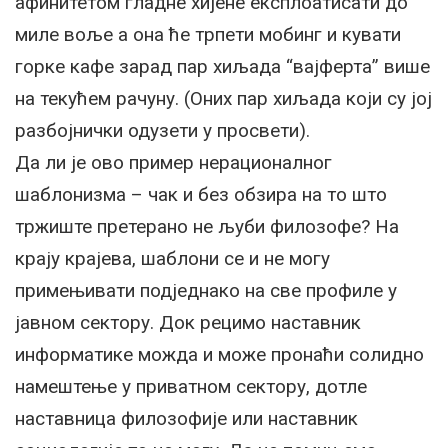
афинитетом гладне хијене експлоатисати до
миле воље а она ће трпети мобинг и кувати
горке кафе зарад пар хиљада “вајферта” више
на текућем рачуну. (Оних пар хиљада који су јој
разбојнички одузети у просвети).
Да ли је ово пример нерационалног
шаблонизма – чак и без обзира на то што
тржиште претерано не љуби филозофе? На
крају крајева, шаблони се и не могу
примењивати подједнако на све профиле у
јавном сектору. Док рецимо наставник
информатике можда и може пронаћи солидно
намештење у приватном сектору, дотле
наставница филозофије или наставник