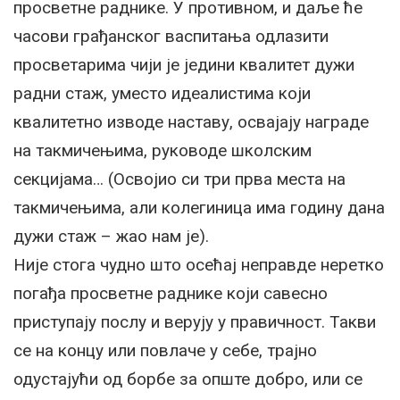
просветне раднике. У противном, и даље ће
часови грађанског васпитања одлазити
просветарима чији је једини квалитет дужи
радни стаж, уместо идеалистима који
квалитетно изводе наставу, освајају награде
на такмичењима, руководе школским
секцијама… (Освојио си три прва места на
такмичењима, али колегиница има годину дана
дужи стаж – жао нам је).
Није стога чудно што осећај неправде неретко
погађа просветне раднике који савесно
приступају послу и верују у правичност. Такви
се на концу или повлаче у себе, трајно
одустајући од борбе за опште добро, или се