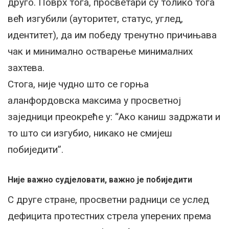
друго. Поврх тога, просветари су толико тога
већ изгубили (ауторитет, статус, углед,
идентитет), да им победу тренутно причињава
чак и минимално остварење минималних
захтева.
Стога, није чудно што се горња
аланфордовска максима у просветној
заједници преокреће у: “Ако каниш задржати и
то што си изгубио, никако не смијеш
побиједити”.
Није важно судјеловати, важно је побиједити
С друге стране, просветни радници се услед
дефицита протестних стрела уперених према