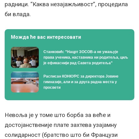
радници. “Каква незајажљивост”, процедила
би влада.
Можда ће вас интересовати
Станковић: ”Нацрт ЗОСОВ-а не умањује
права ученика, наставника ни родитеља, циљ
је ефикаснији рад Савета родитеља”
Расписан КОНКУРС за директора Јовине
гимназије, али и за друга радна места у
просвети
Невоља је у томе што борба за веће и
достојанственије плате захтева узајамну
солидарност (братство што би Французи