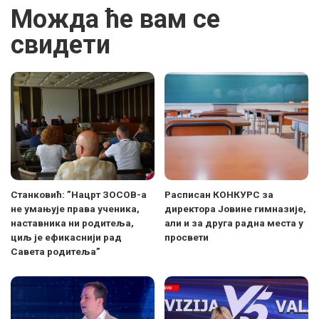
Можда ће вам се
свидети
Станковић: ”Нацрт ЗОСОВ-а
Расписан КОНКУРС за
не умањује права ученика,
директора Јовине гимназије,
наставника ни родитеља,
али и за друга радна места у
циљ је ефикаснији рад
просвети
Савета родитеља”