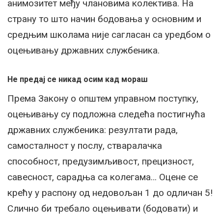
анимозитет међу члановима колектива. На
страну то што начин бодовања у основним и
средњим школама није сагласан са уредбом о
оцењивању државних службеника.
Не предај се никад осим кад мораш
Према Закону о општем управном поступку,
оцењивању су подложна следећа постигнућа
државних службеника: резултати рада,
самосталност у послу, стваралачка
способност, предузимљивост, прецизност,
савесност, сарадња са колегама… Оцене се
крећу у распону од недовољан 1 до одличан 5!
Слично би требало оцењивати (бодовати) и