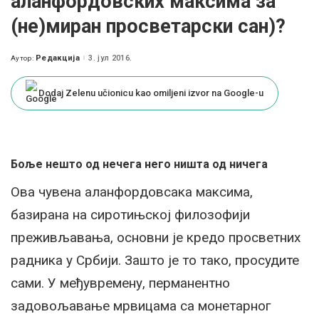
аланфордовских максима за
(не)миран просветарски сан)?
Редакција
3. јул 2016.
Аутор:
Posted
by
Dodaj Zelenu učionicu kao omiljeni izvor na Google-u
Боље нешто од нечега него ништа од ничега
Ова чувена аланфордовсака максима,
базирана на сиротињској филозофији
преживљавања, основни је кредо просветних
радника у Србији. Зашто је то тако, просудите
сами. У међувремену, перманентно
задовољавање мрвицама са монетарног