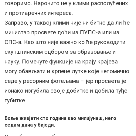
говоримо. Нарочито не у клими располућених
и противречних интереса.
Заправо, у таквој клими није ни битно да ли ће
министар просвете доћи из ПУПС-а или из
СПС-а. Као што није важно ко ће руководити
скупштинским одбором за образовање и
науку. Поменуте функције на крају крајева
могу обављати и крпене лутке које непомично
седе у ресорним фотељама – јер просвета је
ионако изгубила своје добитке и добила туђе
губитке.
Боље живјети сто година као милијунаш, него
седам дана у биједи.