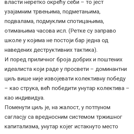
власти неретко окрећу себи – то јест
узајамним трвењима, подметањима,
подвалама, подмуклим спотицањима,
отимањима часова исл. (Ретке су заправо
школе у којима не постоји бар једна од
наведених деструктивних тактика).
И поред приличног броја добрих и поштених
идеалиста који раде у просвети – доминантни
циљ више није извојевати колективну победу
– као струка, већ победити унутар колектива –
као индивидуа.
Поменути циљ је, на жалост, у потпуном
сагласју са вредносним системом тржишног
капитализма, унутар којег истакнуто место