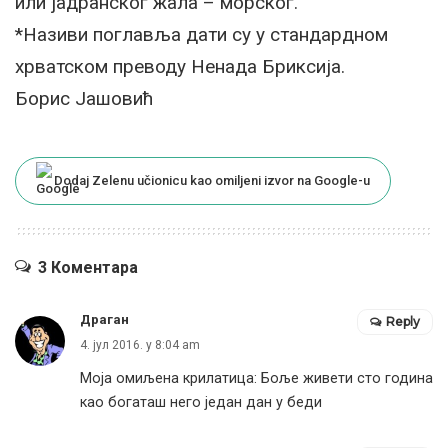
или јадранског жала – морског.
*Називи поглавља дати су у стандардном
хрватском преводу Ненада Бриксија.
Борис Јашовић
Dodaj Zelenu učionicu kao omiljeni izvor na Google-u
3 Коментара
Драган
Reply
4. јул 2016. у 8:04 am
Моја омиљена крилатица: Боље живети сто година
као богаташ него један дан у беди