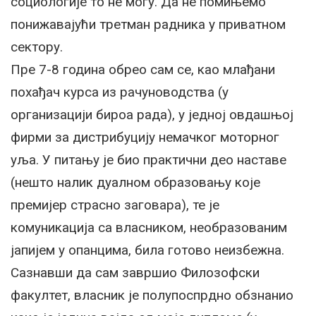
социологије то не могу. Да не помињемо
понижавајући третман радника у приватном
сектору.
Пре 7-8 година обрео сам се, као млађани
похађач курса из рачуноводства (у
организацији бироа рада), у једној овдашњој
фирми за дистрибуцију немачког моторног
уља. У питању је био практични део наставе
(нешто налик дуалном образовању које
премијер страсно заговара), те је
комуникација са власником, необразованим
јапијем у опанцима, била готово неизбежна.
Сазнавши да сам завршио Филозофски
факултет, власник је полупоспрдно обзнанио