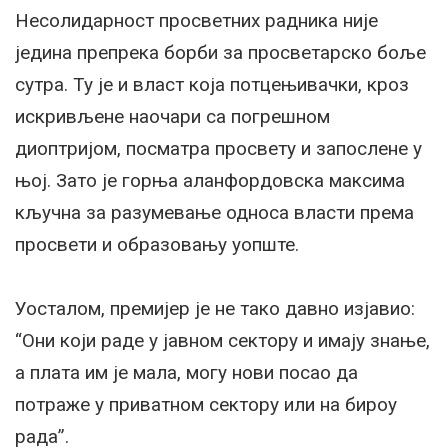
Несолидарност просветних радника није
једина препрека борби за просветарско боље
сутра. Ту је и власт која потцењивачки, кроз
искривљене наочари са погрешном
диоптријом, посматра просвету и запослене у
њој. Зато је горња аланфордовска максима
кључна за разумевање односа власти према
просвети и образовању уопште.
Уосталом, премијер је не тако давно изјавио:
“Они који раде у јавном сектору и имају знање,
а плата им је мала, могу нови посао да
потраже у приватном сектору или на бироу
рада”.