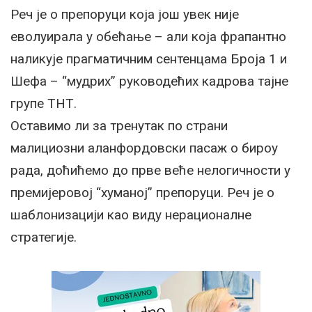
Реч је о препоруци која још увек није
еволуирала у обећање – али која фрапантно
наликује прагматичним сентенцама Броја 1 и
Шефа – “мудрих” руководећих кадрова тајне
групе ТНТ.
Оставимо ли за тренутак по страни
малициозни аланфордовски пасаж о бироу
рада, доћићемо до прве веће нелогичности у
премијеровој “хуманој” препоруци. Реч је о
шаблонизацији као виду нерационалне
стратегије.