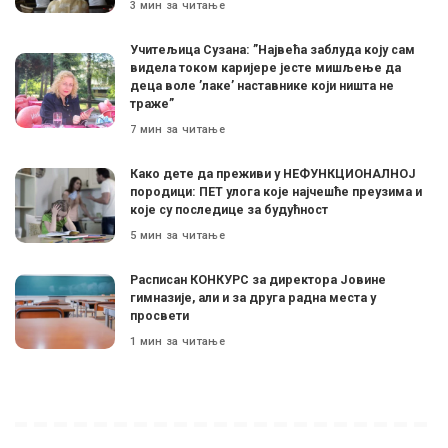
3 мин за читање
Учитељица Сузана: ”Највећа заблуда коју сам
видела током каријере јесте мишљење да
деца воле ’лаке’ наставнике који ништа не
траже”
7 мин за читање
Како дете да преживи у НЕФУНКЦИОНАЛНОЈ
породици: ПЕТ улога које најчешће преузима и
које су последице за будућност
5 мин за читање
Расписан КОНКУРС за директора Јовине
гимназије, али и за друга радна места у
просвети
1 мин за читање