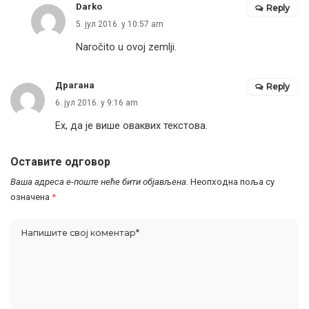
Darko
Reply
5. јул 2016. у 10:57 am
Naročito u ovoj zemlji.
Драгана
Reply
6. јул 2016. у 9:16 am
Ех, да је више оваквих текстова.
Оставите одговор
Ваша адреса е-поште неће бити објављена.
Неопходна поља су
означена
*