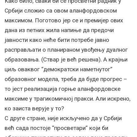
Како било, сваки би се просветни радник у
Србији сложио са овом аланфордовском
максимом. Поготово јер се и премијер ових
дана из петних жила напиње да предочи
јавности како неће бити потребе јавно
расправљати о планираном увођењу дуалног
образовања. (Ствар је већ решена). А крајњи
циљ оваквог “демократски наметнутог”
образовног модела, треба да буде прогрес –
то јест реализација горње аланфордовске
максиме у трагикомичној пракси. Али искрено,
ко заиста верује у то?
С друге стране, није искључено да у Србији
већ сада постоје “просветари” који би