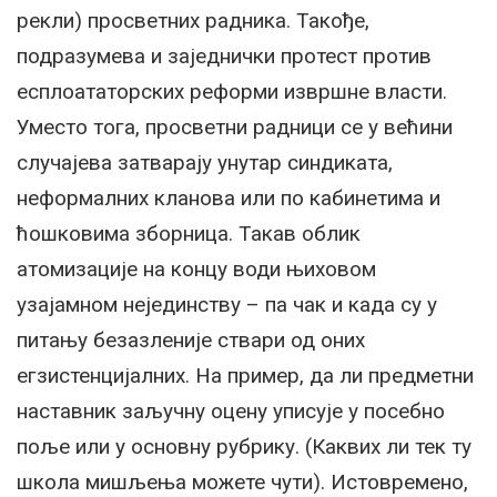
рекли) просветних радника. Такође,
подразумева и заједнички протест против
есплоататорских реформи извршне власти.
Уместо тога, просветни радници се у већини
случајева затварају унутар синдиката,
неформалних кланова или по кабинетима и
ћошковима зборница. Такав облик
атомизације на концу води њиховом
узајамном нејединству – па чак и када су у
питању безазленије ствари од оних
егзистенцијалних. На пример, да ли предметни
наставник заључну оцену уписује у посебно
поље или у основну рубрику. (Каквих ли тек ту
школа мишљења можете чути). Истовремено,