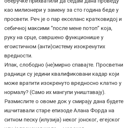
оберучке прихватили да седам дана проведу
као милионери у замену за сто година беде у
просвети. Реч је о пар екселанс кратковидој и
себичној максими “после мене потоп” која,
руку на срце, савршено функционише у
егоистичном (анти)систему изокренутих
вредности.
Ипак, слободно (не)мирно спавајте. Просветни
радници су једини квалификовани кадар који
може вратити изокренуто вредносно клатно у
нормалу? (Само их мангупи уништавају).
Размислите о овоме док у смирају дана будете
ишчитавали старе епизоде Алана Форда на
ситном песку (илузија) неког јонског, егејског