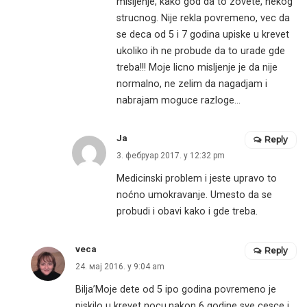
misljenje, kako god da to zovete, nekog
strucnog. Nije rekla povremeno, vec da
se deca od 5 i 7 godina upiske u krevet
ukoliko ih ne probude da to urade gde
treba!!! Moje licno misljenje je da nije
normalno, ne zelim da nagadjam i
nabrajam moguce razloge…
Ja
Reply
3. фебруар 2017. у 12:32 pm
Medicinski problem i jeste upravo to
noćno umokravanje. Umesto da se
probudi i obavi kako i gde treba.
veca
Reply
24. мај 2016. у 9:04 am
Bilja’Moje dete od 5 ipo godina povremeno je
piskilo u krevet nocu,nakon 6 godine sve cesce i