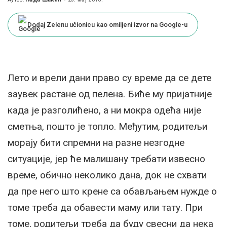
Posted
by
Dodaj Zelenu učionicu kao omiljeni izvor na Google-u
Лето и врели дани право су време да се дете
заувек растане од пелена. Биће му пријатније
када је разголићено, а ни мокра одећа није
сметња, пошто је топло. Међутим, родитељи
морају бити спремни на разне незгодне
ситуације, јер ће малишану требати извесно
време, обично неколико дана, док не схвати
да пре него што крене са обављањем нужде о
томе треба да обавести маму или тату. При
томе, родитељи треба да буду свесни да нека