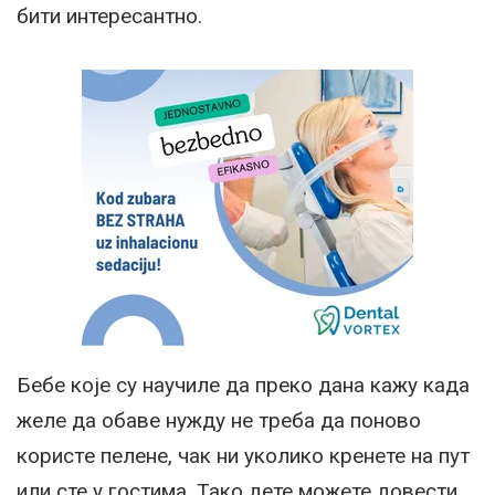
бити интересантно.
Бебе које су научиле да преко дана кажу када
желе да обаве нужду не треба да поново
користe пелене, чак ни уколико кренете на пут
или сте у гостима. Тако дете можете довести