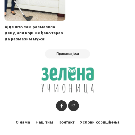
Ајде што сам размазила
децу, али који ме ђаво терао
да размазим мужа!
Прикажи још
О нама
Наш тим
Контакт
Услови коришћења