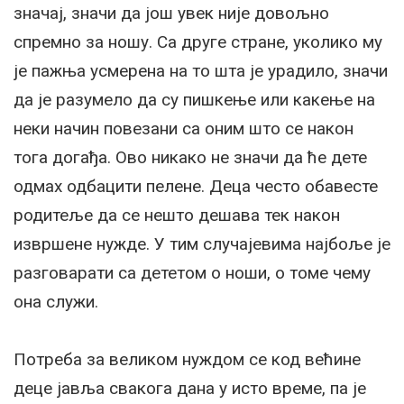
значај, значи да још увек није довољно
спремно за ношу. Са друге стране, уколико му
је пажња усмерена на то шта је урадило, значи
да је разумело да су пишкење или какење на
неки начин повезани са оним што се након
тога догађа. Ово никако не значи да ће дете
одмах одбацити пелене. Деца често обавесте
родитеље да се нешто дешава тек након
извршене нужде. У тим случајевима најбоље је
разговарати са дететом о ноши, о томе чему
она служи.
Потреба за великом нуждом се код већине
деце јавља свакога дана у исто време, па је