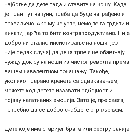
најбоље да дете тада и ставите на ношу. Када
је први пут напуни, треба да буде награђено и
похваљено. Ако му не успе, немојте га грдити и
викати, јер ће то бити контрапродуктивно. Није
добро ни стално инсистирање на ноши, јер
није редак случај да деца трпе и не обављају
нужду док су на ноши из чистог револта према
вашем навалентном понашању. Такође,
уколико прерано кренете са одвикавањем,
можете код детета изазвати одбојност и
појаву негативних емоција. Зато је, пре свега,
потребно да се добро снабдете стрпљењем.
Дете које има старијег брата или сестру раније