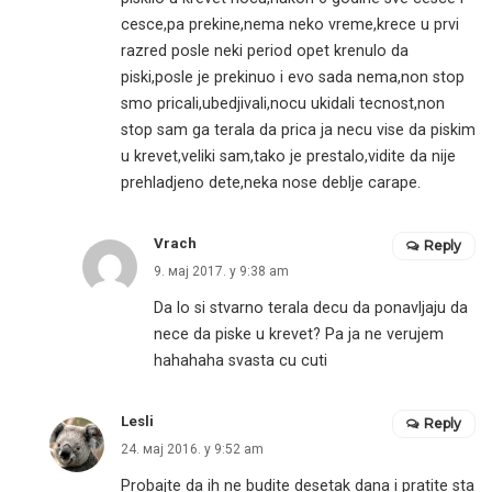
cesce,pa prekine,nema neko vreme,krece u prvi
razred posle neki period opet krenulo da
piski,posle je prekinuo i evo sada nema,non stop
smo pricali,ubedjivali,nocu ukidali tecnost,non
stop sam ga terala da prica ja necu vise da piskim
u krevet,veliki sam,tako je prestalo,vidite da nije
prehladjeno dete,neka nose deblje carape.
Vrach
Reply
9. мај 2017. у 9:38 am
Da lo si stvarno terala decu da ponavljaju da
nece da piske u krevet? Pa ja ne verujem
hahahaha svasta cu cuti
Lesli
Reply
24. мај 2016. у 9:52 am
Probajte da ih ne budite desetak dana i pratite sta