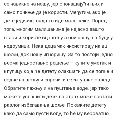
се навикне на ношу, јер опонашајући њих и
само почиње да је користи. Међутим, ако је
дете јединче, онда то иде мало теже. Поред
тога, многим малишанима је нејасно зашто
старији користе вц шољу а они ношу, па буду у
недоумици. Нека деца чак инсистирају на вц
шољи, док ношу игноришу. За то постоји једно
веома једноставно решење – купите уметак и
клупицу која ће детету олакшати да се попне и
седне на шољу и спречити евентуалне озледе.
Обратите пажњу и на пуштање воде, јер тако
можете уплашити дете, па страх може постати
разлог избегавања шоље. Покажите детету
како да само пусти воду, то ће му вероватно