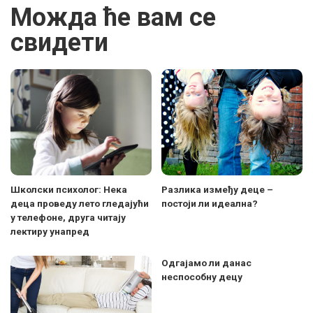
Можда ће вам се
свидети
Школски психолог: Нека
Разлика између деце –
деца проведу лето гледајући
постоји ли идеална?
у телефоне, друга читају
лектиру унапред
Одгајамо ли данас
неспособну децу