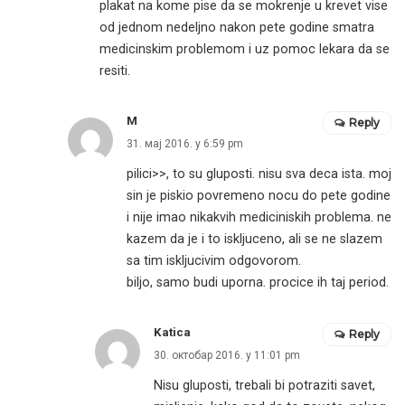
plakat na kome pise da se mokrenje u krevet vise
od jednom nedeljno nakon pete godine smatra
medicinskim problemom i uz pomoc lekara da se
resiti.
M
Reply
31. мај 2016. у 6:59 pm
pilici>>, to su gluposti. nisu sva deca ista. moj
sin je piskio povremeno nocu do pete godine
i nije imao nikakvih mediciniskih problema. ne
kazem da je i to iskljuceno, ali se ne slazem
sa tim iskljucivim odgovorom.
biljo, samo budi uporna. procice ih taj period.
Katica
Reply
30. октобар 2016. у 11:01 pm
Nisu gluposti, trebali bi potraziti savet,