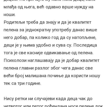
млађа од њега, већ одавно врше нужду на
ноши.
Родитељи треба да знају и да је квалитет
пелена за једнократну употребу данас више
него добар, па колико год да су натопљене,
деци је у њима удобно и сува су. Последица
тога је све касније одвикавање од пелена.
Психолози наглашавају да је добар квалитет
пелена главни разлог због чега данас све
већи број малишана почиње да користи ношу
тек са три године.
Нису ретки ни случајеви када деца чак до
четвртог или петог рођендана носе пелене док