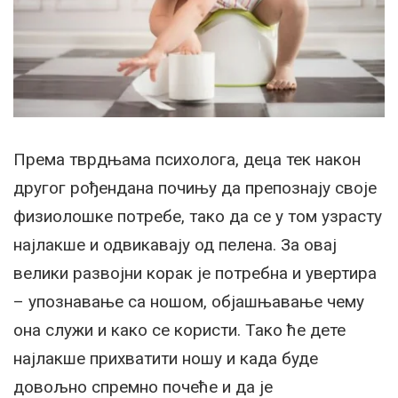
Према тврдњама психолога, деца тек након
другог рођендана почињу да препознају своје
физиолошке потребе, тако да се у том узрасту
најлакше и одвикавају од пелена. За овај
велики развојни корак је потребна и увертира
– упознавање са ношом, објашњавање чему
она служи и како се користи. Тако ће дете
најлакше прихватити ношу и када буде
довољно спремно почеће и да је