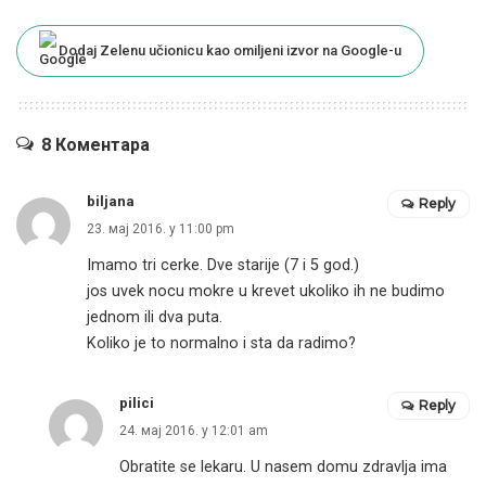
Dodaj Zelenu učionicu kao omiljeni izvor na Google-u
8 Коментара
biljana
Reply
23. мај 2016. у 11:00 pm
Imamo tri cerke. Dve starije (7 i 5 god.)
jos uvek nocu mokre u krevet ukoliko ih ne budimo
jednom ili dva puta.
Koliko je to normalno i sta da radimo?
pilici
Reply
24. мај 2016. у 12:01 am
Obratite se lekaru. U nasem domu zdravlja ima