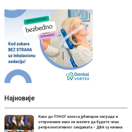
Најновије
Како до ПУНОГ износа јубиларне награде и
отпремнине иако не желите да будете члан
репрезентативног синдиката – ДВА су начина