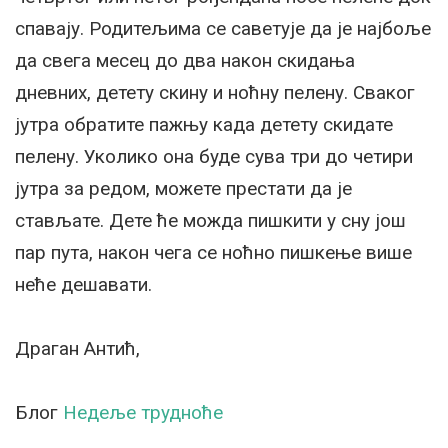
спавају. Родитељима се саветује да је најбоље
да свега месец до два након скидања
дневних, детету скину и ноћну пелену. Сваког
јутра обратите пажњу када детету скидате
пелену. Уколико она буде сува три до четири
јутра за редом, можете престати да је
стављате. Дете ће можда пишкити у сну још
пар пута, након чега се ноћно пишкење више
неће дешавати.
Драган Антић,
Блог
Недеље трудноће