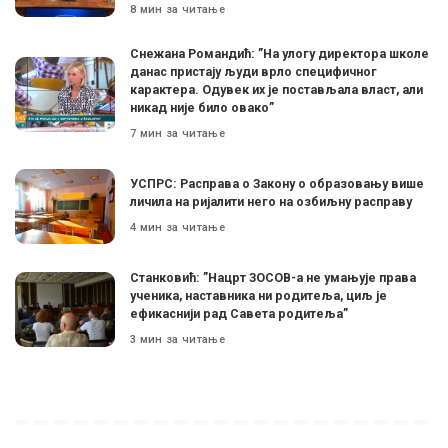
8 мин за читање
Снежана Романдић: ”На улогу директора школе
данас пристају људи врло специфичног
карактера. Одувек их је постављала власт, али
никад није било овако”
7 мин за читање
УСПРС: Расправа о Закону о образовању више
личила на ријалити него на озбиљну расправу
4 мин за читање
Станковић: ”Нацрт ЗОСОВ-а не умањује права
ученика, наставника ни родитеља, циљ је
ефикаснији рад Савета родитеља”
3 мин за читање