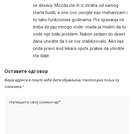
se desava. Mozda ste ih iz straha od samog
starta budili, a one ovo usvojile kao mehanizam i
to tako funkcionise godinama. Pre spavanja ne
treba da piju mnogo vode- mada ja mislim da to
ovde nije toliki problem. Nakon sedam do deset
dana utvrdite da li se sve stabilizovalo. Ako nije
onda pravo kod lekara opste prakse da utvrdite
sta dalje.
Оставите одговор
Ваша адреса е-поште неће бити објављена.
Неопходна поља су
означена
*