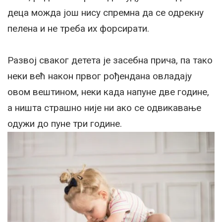
деца можда још нису спремна да се одрекну
пелена и не треба их форсирати.
Развој сваког детета је засебна прича, па тако
неки већ након првог рођендана овладају
овом вештином, неки када напуне две године,
а ништа страшно није ни ако се одвикавање
одужи до пуне три године.