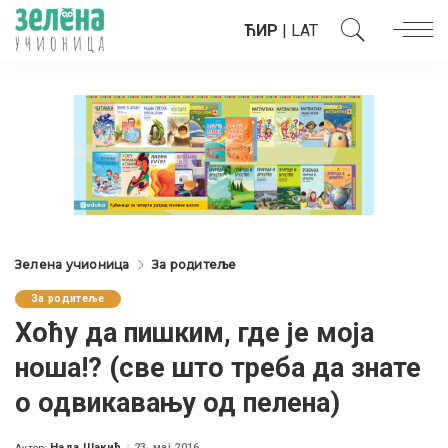
ЋИР
|
LAT
Зелена учионица
За родитеље
За родитеље
Хоћу да пишким, где је моја
ноша!? (све што треба да знате
о одвикавању од пелена)
Нада Шакић
23. мај 2016.
Аутор: