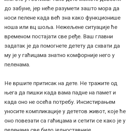
до забуне, јер неће разумети зашто мора да
носи пелене када већ зна како функционише
ноша или вц шоља. Нежељене ситуације ће
временом постајати све ређе. Ваш главни
задатак је да помогнете детету да схвати да
му је у гаћицама знатно комфорније него у
пеленама.
Не вршите притисак на дете. Не тражите од
њега да пишки када вама падне на памет и
када оно не осећа потребу. Инсистирањем
уносите компликације у дететов живот, које ће
оно повезати са гаћицама и сетити се како је у
пеленама све било једноставније.