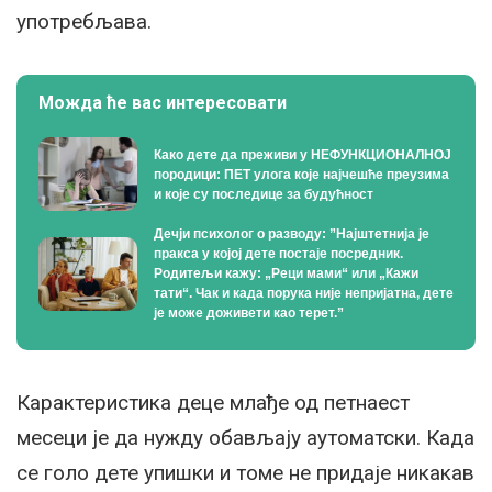
употребљава.
Можда ће вас интересовати
Како дете да преживи у НЕФУНКЦИОНАЛНОЈ
породици: ПЕТ улога које најчешће преузима
и које су последице за будућност
Дечји психолог о разводу: ”Најштетнија је
пракса у којој дете постаје посредник.
Родитељи кажу: „Реци мами“ или „Кажи
тати“. Чак и када порука није непријатна, дете
је може доживети као терет.”
Карактеристика деце млађе од петнаест
месеци је да нужду обављају аутоматски. Када
се голо дете упишки и томе не придаје никакав