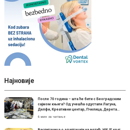
Најновије
После 70 година – шта ће бити с Београдским
сајмом књига? Од учешћа одустали Лагуна,
Делфи, Креативни центар, Пчелица, Дерета…
6 мин за читање
Васпитачица о адаптацији на вртић: НИЈЕ крај