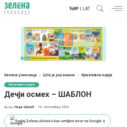
ЋИР
|
LAT
Зелена учионица
Шта је још важно
Креативне идеје
Креативне идеје
Дечји осмех – ШАБЛОН
Нада Шакић
19. септембар 2016.
Аутор:
Posted
by
Dodaj Zelenu učionicu kao omiljeni izvor na Google-u