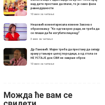
кад дете престане да плаче, то је само фаза
равнодушности
10 мин за читање
Нешовић коментарисала измене Закона о
образовању: ”Ко одговорно ради, не треба да
се плаши да ће изгубити лиценцу”
3 мин за читање
Др Пановић: Мајке треба да престану да сипају
храну у тањире целој породици, а од стола се
НЕ УСТАЈЕ док СВИ не заврше оброк
10 мин за читање
Можда ће вам се
свидети