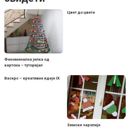
Цвет до цвета
Феноменална јелка од
картона – туторијал
Васкрс – креативне идеје IX
Зимске чаролије