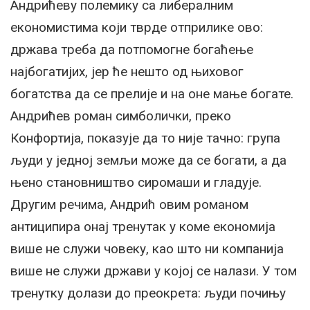
Андрићеву полемику са либералним
економистима који тврде отприлике ово:
држава треба да потпомогне богаћење
најбогатијих, јер ће нешто од њиховог
богатства да се прелије и на оне мање богате.
Андрићев роман симболички, преко
Конфортија, показује да то није тачно: група
људи у једној земљи може да се богати, а да
њено становништво сиромаши и гладује.
Другим речима, Андрић овим романом
антиципира онај тренутак у коме економија
више не служи човеку, као што ни компанија
више не служи држави у којој се налази. У том
тренутку долази до преокрета: људи почињу