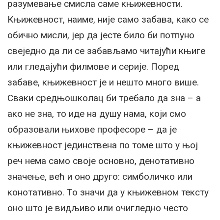
разумевање смисла саме књижевности.
Књижевност, наиме, није само забава, како се
обично мисли, јер да јесте било би потпуно
свеједно да ли се забављамо читајући књиге
или гледајући филмове и серије. Поред
забаве, књижевност је и нешто много више.
Сваки средњошколац би требало да зна – а
ако не зна, то иде на душу нама, који смо
образовали њихове професоре – да је
књижевност јединствена по томе што у њој
реч нема само своје основно, денотативно
значење, већ и оно друго: симболичко или
конотативно. То значи да у књижевном тексту
оно што је видљиво или очигледно често