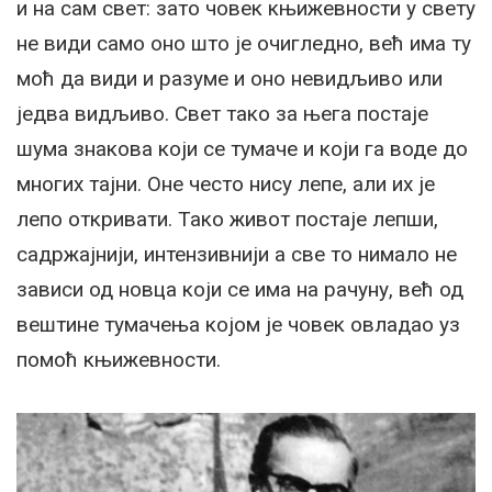
и на сам свет: зато човек књижевности у свету
не види само оно што је очигледно, већ има ту
моћ да види и разуме и оно невидљиво или
једва видљиво. Свет тако за њега постаје
шума знакова који се тумаче и који га воде до
многих тајни. Оне често нису лепе, али их је
лепо откривати. Тако живот постаје лепши,
садржајнији, интензивнији а све то нимало не
зависи од новца који се има на рачуну, већ од
вештине тумачења којом је човек овладао уз
помоћ књижевности.