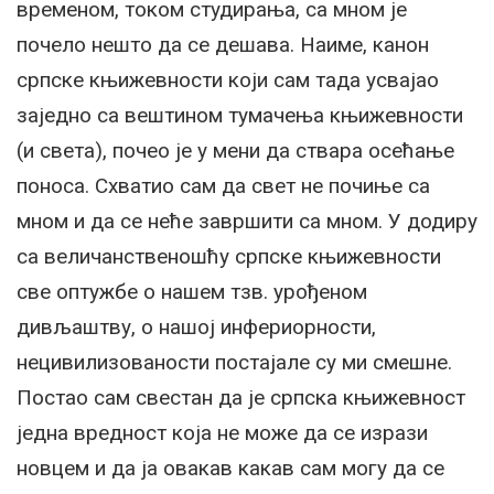
временом, током студирања, са мном је
почело нешто да се дешава. Наиме, канон
српске књижевности који сам тада усвајао
заједно са вештином тумачења књижевности
(и света), почео је у мени да ствара осећање
поноса. Схватио сам да свет не почиње са
мном и да се неће завршити са мном. У додиру
са величанственошћу српске књижевности
све оптужбе о нашем тзв. урођеном
дивљаштву, о нашој инфериорности,
нецивилизованости постајале су ми смешне.
Постао сам свестан да је српска књижевност
једна вредност која не може да се изрази
новцем и да ја овакав какав сам могу да се