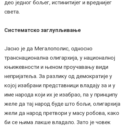
део једног бољег, истинитијег и вреднијег
света.
Систематско заглупљивање
Јасно је да Мегалополис, односно
транснационална олигархија, у националној
књижевности и њеном проучавању види
непријатеља. За разлику од демократије у
којој изабрани представници владају за и у
име народа који их је изабрао, па у принципу
желе да тај народ буде што бољи, олигархија
жели да народ претвори у масу робова, како
би се њима лакше владало. Зато је човек