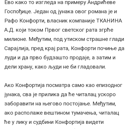
Ево како то изгледа на примеру Андрићеве
Госпођице. Један од јунака овог романа је и
Рафо Конфорти, власник компаније ТКАНИНА
А.Д. који током Првог светског рата згрће
милионе. Међутим, под утиском страшне глади
Сарајлија, пред крај рата, Конфорти почиње да
луди и да прво будзашто продаје, а затим и
дели храну, како људи не би гладовали.
Ако Конфортија посматра само као епизодног
јунака, сва је прилика да ће читалац ускоро
заборавити на његово постојање. Међутим,
ако располаже вештином тумачења, читалац
ће у лику и судбини Конфортија видети