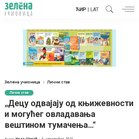
ЋИР
|
LAT
Зелена учионица
Лични став
Лични став
„Децу одвајају од књижевности
и могућег овладавања
вештином тумачења…“
Нада Шакић
5. септембар 2021.
Аутор: