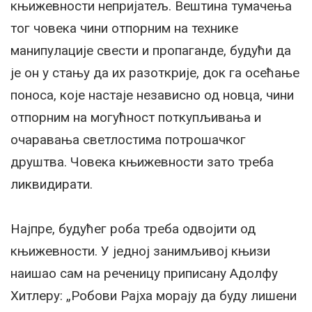
књижевности непријатељ. Вештина тумачења
тог човека чини отпорним на технике
манипулације свести и пропаганде, будући да
је он у стању да их разоткрије, док га осећање
поноса, које настаје независно од новца, чини
отпорним на могућност поткупљивања и
очаравања светлостима потрошачког
друштва. Човека књижевности зато треба
ликвидирати.
Најпре, будућег роба треба одвојити од
књижевности. У једној занимљивој књизи
наишао сам на реченицу приписану Адолфу
Хитлеру: „Робови Рајха морају да буду лишени