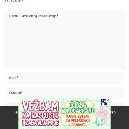
означена
*
×
Наш вебсајт користи колачиће да побољша ваше искуство.
Прихватам