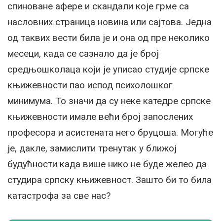
спиноване афере и скандали које грме са
насловних страница новина или сајтова. Једна
од таквих вести била је и она од пре неколико
месеци, када се сазнало да је број
средњошколаца који је уписао студије српске
књижевности пао испод психолошког
минимума. То значи да су неке катедре српске
књижевности имале већи број запослених
професора и асистената него бруцоша. Могуће
је, дакле, замислити тренутак у ближој
будућности када више нико не буде желео да
студира српску књижевност. Зашто би то била
катастрофа за све нас?