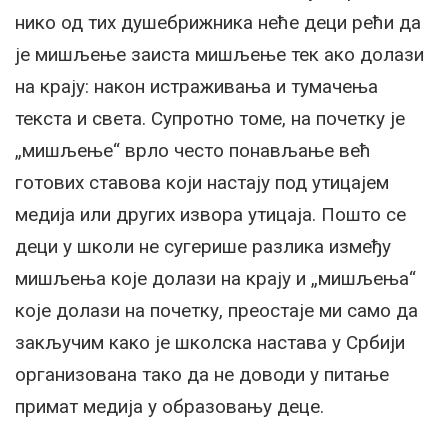
нико од тих душебрижника неће деци рећи да
је мишљење заиста мишљење тек ако долази
на крају: након истраживања и тумачења
текста и света. Супротно томе, на почетку је
„мишљење“ врло често понављање већ
готових ставова који настају под утицајем
медија или других извора утицаја. Пошто се
деци у школи не сугерише разлика између
мишљења које долази на крају и „мишљења“
које долази на почетку, преостаје ми само да
закључим како је школска настава у Србији
организована тако да не доводи у питање
примат медија у образовању деце.