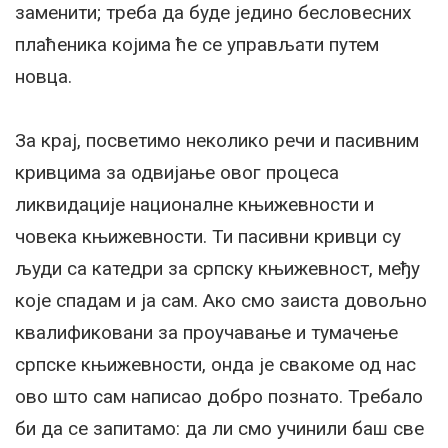
заменити; треба да буде једино бесловесних
плаћеника којима ће се управљати путем
новца.
За крај, посветимо неколико речи и пасивним
кривцима за одвијање овог процеса
ликвидације националне књижевности и
човека књижевности. Ти пасивни кривци су
људи са катедри за српску књижевност, међу
које спадам и ја сам. Ако смо заиста довољно
квалификовани за проучавање и тумачење
српске књижевности, онда је свакоме од нас
ово што сам написао добро познато. Требало
би да се запитамо: да ли смо учинили баш све