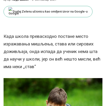
Posted
by
Dodaj Zelenu učionicu kao omiljeni izvor na Google-u
Када школа превасходно постане место
изражавања мишљења, става или сирових
доживљаја, онда испада да ученик нема шта
да научи у школи, јер он већ нешто мисли, већ
има неки „став“