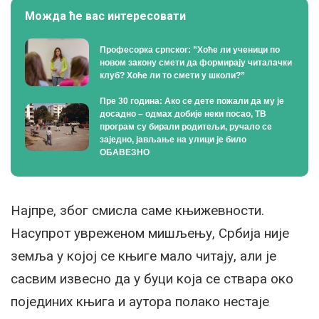
Можда ће вас интересовати
Професорка српског: ”Хоће ли ученици по
новом закону смети да формирају читалачки
клуб? Хоће ли то смети у школи?”
Пре 30 година: Ако се дете пожали да му је
досадно – одмах добије неки посао, ТВ
програм су бирали родитељи, ручало се
заједно, јављање на улици је било
ОБАВЕЗНО
Најпре, због смисла саме књижевности.
Насупрот увреженом мишљењу, Србија није
земља у којој се књиге мало читају, али је
сасвим извесно да у буци која се ствара око
појединих књига и аутора полако нестаје