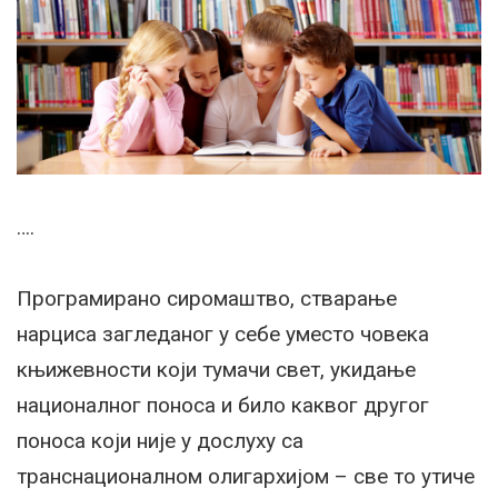
….
Програмирано сиромаштво, стварање
нарциса загледаног у себе уместо човека
књижевности који тумачи свет, укидање
националног поноса и било каквог другог
поноса који није у дослуху са
транснационалном олигархијом – све то утиче