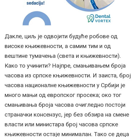
Дакле, циљ је одвојити будуће робове од
високе књижевности, а самим тим и од
вештине тумачења (света и књижевности).
Како то учинити? Најпре, смањивањем броја
часова из српске књижевности. И заиста, број
часова националне књижевности у Србији је
много мањи од европског просека; око тог
смањивања броја часова очигледно постоји
страначки консензус, јер без обзира на смене
власти или министара број часова српске
књижевности остаје минималан. Тако се деца