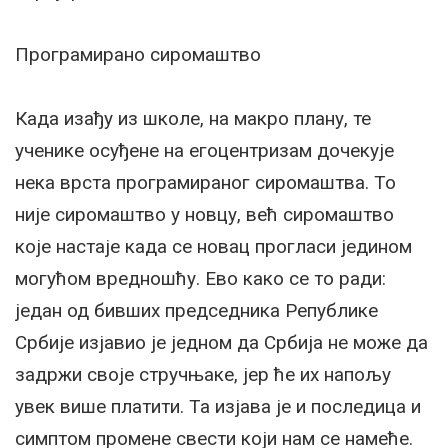
Програмирано сиромаштво
Када изађу из школе, на макро плану, те
ученике осуђене на егоцентризам дочекује
нека врста програмираног сиромаштва. То
није сиромаштво у новцу, већ сиромаштво
које настаје када се новац прогласи једином
могућом вредношћу. Ево како се то ради:
један од бивших председника Републике
Србије изјавио је једном да Србија не може да
задржи своје стручњаке, јер ће их напољу
увек више платити. Та изјава је и последица и
симптом промене свести који нам се намеће.