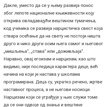
Дакле, уместо да се у њему развија понос
због лепоте националне књижевности коју
открива овладавајући вештином тумачења,
код ученика се развија нарцистичка свест која
ствара осећање да на свету не постоји ништа
друго и нико други осим њега самог и његовог
„мишљења“, „става“ или „доживљаја“.
Наравно, овај егоизам и нарцизам, као што
видимо, није последица карактера деце, већ
начина на који је настава у школама
програмирана. Деца су, укратко речено, жртве
наставног процеса, а не његови носиоци.
Нарцизам који се уграђује у њих служи томе
да се они одвоје од знања и вештине