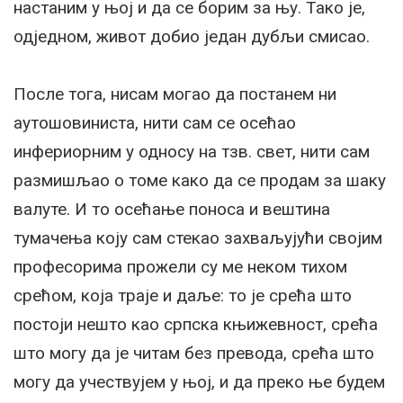
настаним у њој и да се борим за њу. Тако је,
одједном, живот добио један дубљи смисао.
После тога, нисам могао да постанем ни
аутошовиниста, нити сам се осећао
инфериорним у односу на тзв. свет, нити сам
размишљао о томе како да се продам за шаку
валуте. И то осећање поноса и вештина
тумачења коју сам стекао захваљујући својим
професорима прожели су ме неком тихом
срећом, која траје и даље: то је срећа што
постоји нешто као српска књижевност, срећа
што могу да је читам без превода, срећа што
могу да учествујем у њој, и да преко ње будем