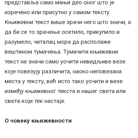
представља само мањи део оног што је
изречено или присутно у самом тексту.
Књижевни текст више зрачи него што значи, а
да би се то зрачење осетило, прикупило и
разумело, читалац мора да располаже
вештином тумачења. Тумачити књижевни
текст не значи само уочити невидљиве везе
које повезују различита, наоко неповезана
места у тексту, већ исто тако уочити и везе
између књижевног текста и нашег света или
света који тек настаје.
О човеку књижевности