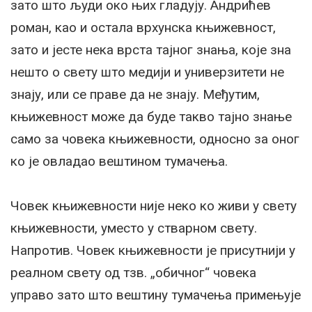
зато што људи око њих гладују. Андрићев
роман, као и остала врхунска књижевност,
зато и јесте нека врста тајног знања, које зна
нешто о свету што медији и универзитети не
знају, или се праве да не знају. Међутим,
књижевност може да буде такво тајно знање
само за човека књижевности, односно за оног
ко је овладао вештином тумачења.
Човек књижевности није неко ко живи у свету
књижевности, уместо у стварном свету.
Напротив. Човек књижевности је присутнији у
реалном свету од тзв. „обичног“ човека
управо зато што вештину тумачења примењује