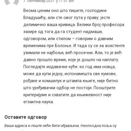
7. септембар 2021. у 11:31 am
Веома ценим оно што пишете, господине
Владушићу, али сте овог пута у праву: јесте
делимично ваша кривица. Велики број професора
зазире од тога да га студент надмаши,
одговором, или стилом – говорим о давним
временима пре Болоње. И тада су се за асистенте
узимали не најбољи, већ просечни. Али, то је већ
давно прошло време, које је дошло на наплату.
Погледајте издавачке куће: ко год има новца,
може да купи једну, испонамешта све кумове,
рођаке и комшилук и штампа књиге, није битно
што уређивачки одбор не постоји. Пооштрите
критеријуме и схватите да књижевност није
егзактна наука.
Оставите одговор
Ваша адреса е-поште неће бити објављена.
Неопходна поља су