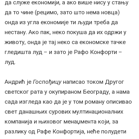
да служе економији, а ако више нису у стању
да то чине (рецимо, зато што нема новца)
онда из угла економије ти људи треба да
нестану. Ако пак, неко покуша да их одржи у
животу, онда је тај неко са економске тачке
гледишта луд – и зато је Рафо Конфорти –
луд.
Андрић је
Госпођицу
написао током Другог
светског рата у окупираном Београду, а нама
сада изгледа као да је у том роману описивао
свет данашњих сурових мултинационалних
компанија и њиховог менаџмента који, за
разлику од Рафе Конфортија, неће полудети