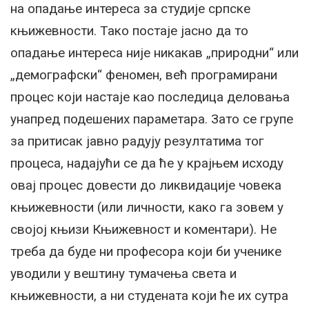
на опадање интереса за студије српске
књижевности. Тако постаје јасно да то
опадање интереса није никакав „природни“ или
„демографски“ феномен, већ програмирани
процес који настаје као последица деловања
унапред подешених параметара. Зато се групе
за притисак јавно радују резултатима тог
процеса, надајући се да ће у крајњем исходу
овај процес довести до ликвидације човека
књижевности (или личности, како га зовем у
својој књизи Књижевност и коментари). Не
треба да буде ни професора који би ученике
уводили у вештину тумачења света и
књижевности, а ни студената који ће их сутра