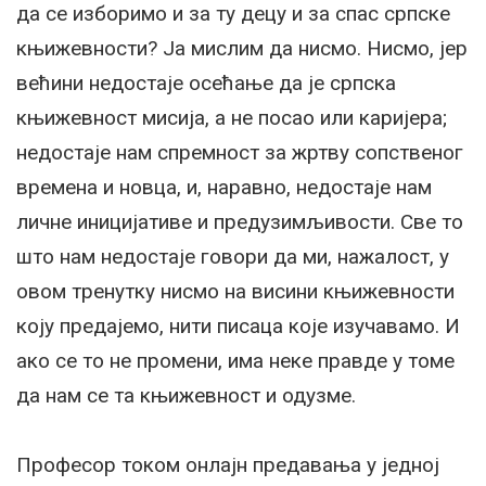
да се изборимо и за ту децу и за спас српске
књижевности? Ја мислим да нисмо. Нисмо, јер
већини недостаје осећање да је српска
књижевност мисија, а не посао или каријера;
недостаје нам спремност за жртву сопственог
времена и новца, и, наравно, недостаје нам
личне иницијативе и предузимљивости. Све то
што нам недостаје говори да ми, нажалост, у
овом тренутку нисмо на висини књижевности
коју предајемо, нити писаца које изучавамо. И
ако се то не промени, има неке правде у томе
да нам се та књижевност и одузме.
Професор током онлајн предавања у једној