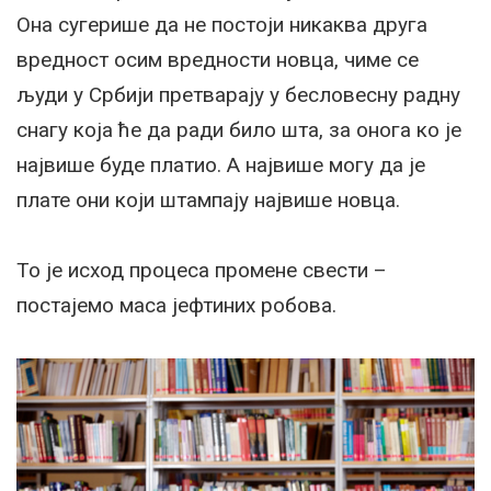
Она сугерише да не постоји никаква друга
вредност осим вредности новца, чиме се
људи у Србији претварају у бесловесну радну
снагу која ће да ради било шта, за онога ко је
највише буде платио. А највише могу да је
плате они који штампају највише новца.
То је исход процеса промене свести –
постајемо маса јефтиних робова.