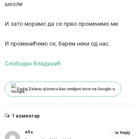
школи
И зато морамо да се прво променимо ми.
И променићемо се, барем неки од нас.
Слободан Владушић
Dodaj Zelenu učionicu kao omiljeni izvor na Google-u
1 коментар
Alfa
Reply