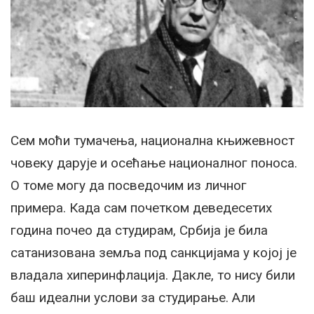
Сем моћи тумачења, национална књижевност
човеку дарује и осећање националног поноса.
О томе могу да посведочим из личног
примера. Када сам почетком деведесетих
година почео да студирам, Србија је била
сатанизована земља под санкцијама у којој је
владала хиперинфлација. Дакле, то нису били
баш идеални услови за студирање. Али