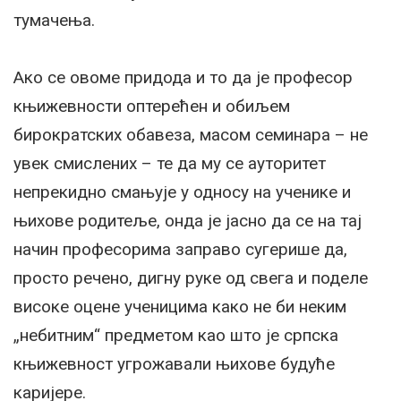
тумачења.
Ако се овоме придода и то да је професор
књижевности оптерећен и обиљем
бирократских обавеза, масом семинара – не
увек смислених – те да му се ауторитет
непрекидно смањује у односу на ученике и
њихове родитеље, онда је јасно да се на тај
начин професорима заправо сугерише да,
просто речено, дигну руке од свега и поделе
високе оцене ученицима како не би неким
„небитним“ предметом као што је српска
књижевност угрожавали њихове будуће
каријере.