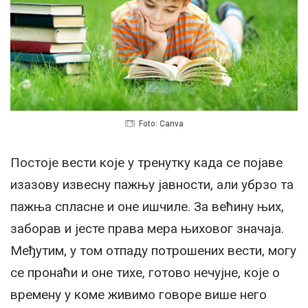
Foto: Canva
Постоје вести које у тренутку када се појаве
изазову извесну пажњу јавности, али убрзо та
пажња спласне и оне ишчиле. За већину њих,
заборав и јесте права мера њиховог значаја.
Међутим, у том отпаду потрошених вести, могу
се пронаћи и оне тихе, готово нечујне, које о
времену у коме живимо говоре више него