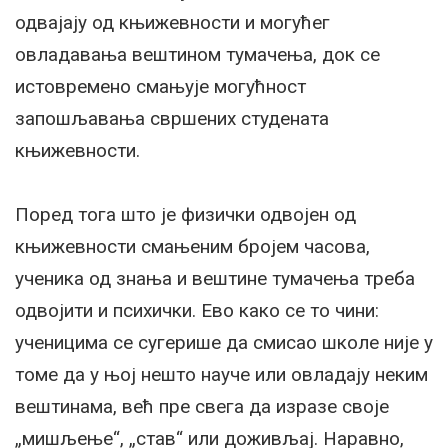
одвајају од књижевности и могућег
овладавања вештином тумачења, док се
истовремено смањује могућност
запошљавања свршених студената
књижевности.
Поред тога што је физички одвојен од
књижевности смањеним бројем часова,
ученика од знања и вештине тумачења треба
одвојити и психички. Ево како се то чини:
ученицима се сугерише да смисао школе није у
томе да у њој нешто науче или овладају неким
вештинама, већ пре свега да изразе своје
„мишљење“, „став“ или доживљај. Наравно,