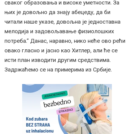
сваког образовања и високе уметности. За
њих је довољно да знају абецеду, да би
читали наше указе, довољна је једноставна
мелодија и задовољавање физиолошких
потреба.“ Данас, наравно, нико неће ово рећи
овако гласно и јасно као Хитлер, али ће се
исти план изводити другим средствима.
Задржаћемо се на примерима из Србије.