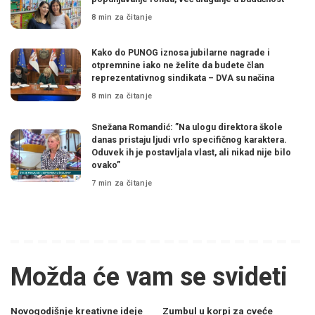
8 min za čitanje
Kako do PUNOG iznosa jubilarne nagrade i
otpremnine iako ne želite da budete član
reprezentativnog sindikata – DVA su načina
8 min za čitanje
Snežana Romandić: ”Na ulogu direktora škole
danas pristaju ljudi vrlo specifičnog karaktera.
Oduvek ih je postavljala vlast, ali nikad nije bilo
ovako”
7 min za čitanje
Možda će vam se svideti
Novogodišnje kreativne ideje
Zumbul u korpi za cveće