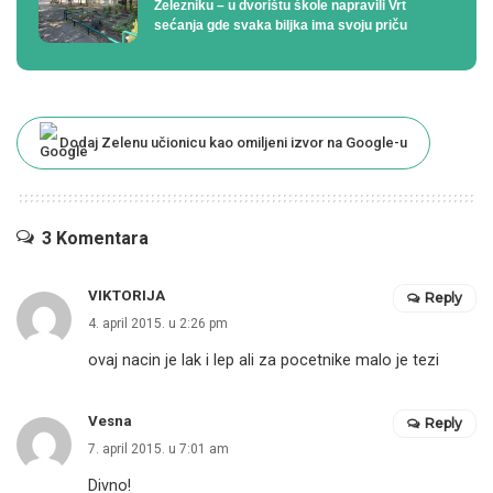
Železniku – u dvorištu škole napravili Vrt
sećanja gde svaka biljka ima svoju priču
Dodaj Zelenu učionicu kao omiljeni izvor na Google-u
3 Komentara
VIKTORIJA
Reply
4. april 2015. u 2:26 pm
ovaj nacin je lak i lep ali za pocetnike malo je tezi
Vesna
Reply
7. april 2015. u 7:01 am
Divno!