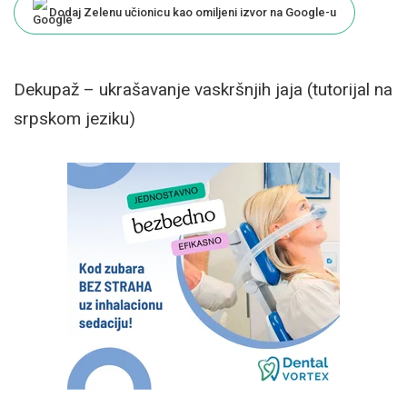
Dodaj Zelenu učionicu kao omiljeni izvor na Google-u
Dekupaž – ukrašavanje vaskršnjih jaja (tutorijal na
srpskom jeziku)