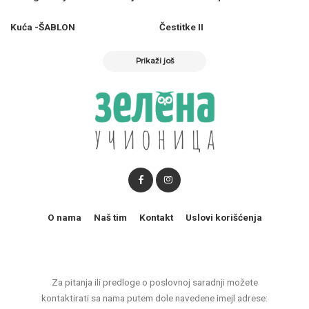
Kuća -ŠABLON
Čestitke II
Prikaži još
O nama
Naš tim
Kontakt
Uslovi korišćenja
Za pitanja ili predloge o poslovnoj saradnji možete
kontaktirati sa nama putem dole navedene imejl adrese: