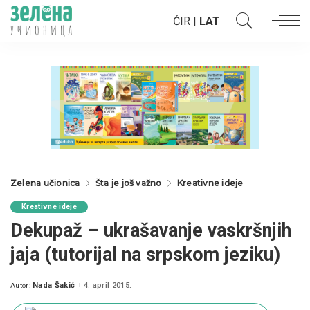
ĆIR
|
LAT
Zelena učionica
Šta je još važno
Kreativne ideje
Kreativne ideje
Dekupaž – ukrašavanje vaskršnjih
jaja (tutorijal na srpskom jeziku)
Nada Šakić
4. april 2015.
Autor:
Posted
by