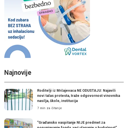
Najnovije
Roditelji iz Mrčajevaca NE ODUSTAJU: Najavili
novi talas protesta, traže odgovornost vinovnika
nasilja, škole, institucija
7 min za čitanje
”Građansko vaspitanje NIJE predmet za
popunjavanje fonda, već ulaganje u budućnost”