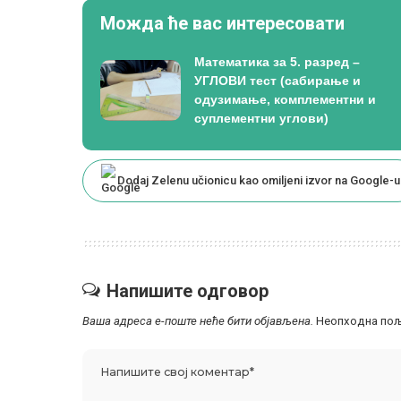
Можда ће вас интересовати
Математика за 5. разред –
УГЛОВИ тест (сабирање и
одузимање, комплементни и
суплементни углови)
Dodaj Zelenu učionicu kao omiljeni izvor na Google-u
Напишите одговор
Ваша адреса е-поште неће бити објављена.
Неопходна пољ