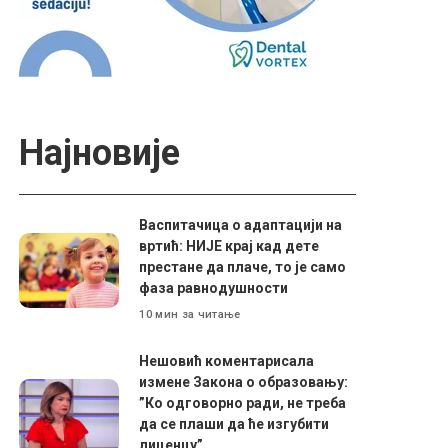
Најновије
Васпитачица о адаптацији на
вртић: НИЈЕ крај кад дете
престане да плаче, то је само
фаза равнодушности
10 мин за читање
Нешовић коментарисала
измене Закона о образовању:
”Ко одговорно ради, не треба
да се плаши да ће изгубити
лиценцу”