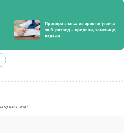
Провера знања из српског језика
за 5. разред – придеви, заменице,
падежи
а су означена
*