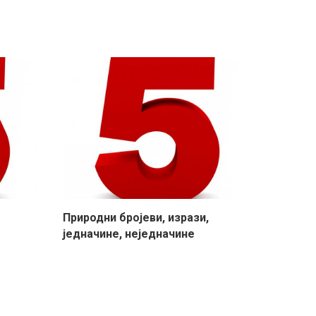
Природни бројеви, изрази,
једначине, неједначине