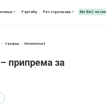
ионици
У вртићу
Реч стручњака
Ми ВАС питам
V разред
Математика 5
 – припрема за