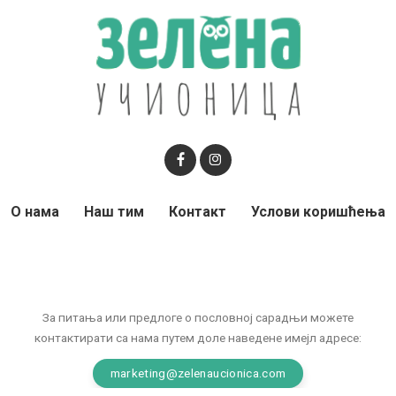
О нама
Наш тим
Контакт
Услови коришћења
За питања или предлоге о пословној сарадњи можете
контактирати са нама путем доле наведене имејл адресе:
marketing@zelenaucionica.com