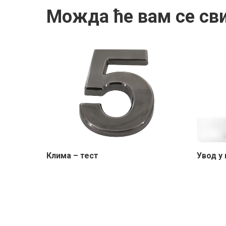
Можда ће вам се св
Клима – тест
Увод у 