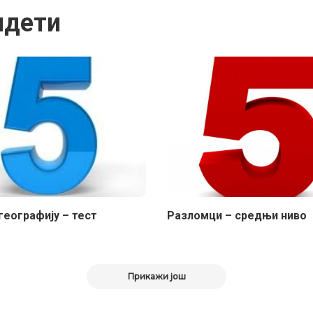
идети
географију – тест
Разломци – средњи ниво
Прикажи још