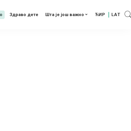
о
Здраво дете
Шта је још важно