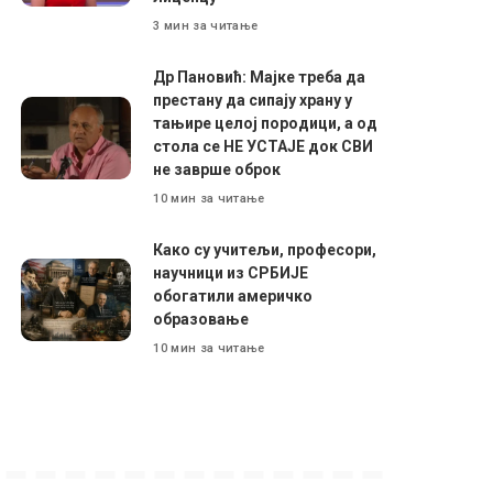
3 мин за читање
Др Пановић: Мајке треба да
престану да сипају храну у
тањире целој породици, а од
стола се НЕ УСТАЈЕ док СВИ
не заврше оброк
10 мин за читање
Како су учитељи, професори,
научници из СРБИЈЕ
обогатили америчко
образовање
10 мин за читање