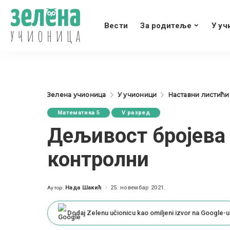
Вести
За родитеље
У уч
Зелена учионица
У учионици
Наставни листићи
Математика 5
V разред
Дељивост бројева
контролни
Нада Шакић
25. новембар 2021.
Аутор:
Posted
by
Dodaj Zelenu učionicu kao omiljeni izvor na Google-u