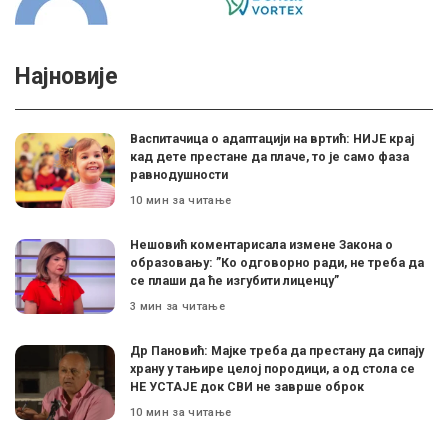
Најновије
Васпитачица о адаптацији на вртић: НИЈЕ крај
кад дете престане да плаче, то је само фаза
равнодушности
10 мин за читање
Нешовић коментарисала измене Закона о
образовању: ”Ко одговорно ради, не треба да
се плаши да ће изгубити лиценцу”
3 мин за читање
Др Пановић: Мајке треба да престану да сипају
храну у тањире целој породици, а од стола се
НЕ УСТАЈЕ док СВИ не заврше оброк
10 мин за читање