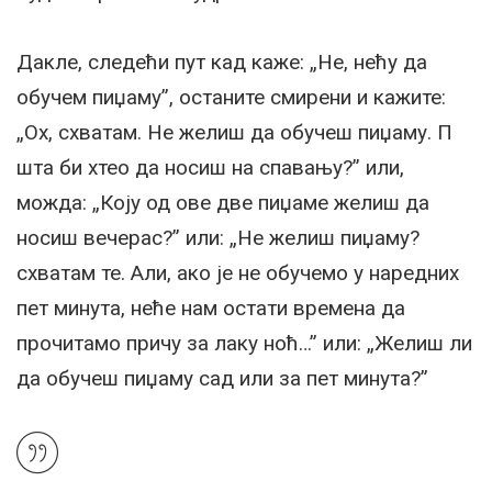
Дакле, следећи пут кад каже: „Не, нећу да
обучем пиџаму”, останите смирени и кажите:
„Ох, схватам. Не желиш да обучеш пиџаму. П
шта би хтео да носиш на спавању?” или,
можда: „Коју од ове две пиџаме желиш да
носиш вечерас?” или: „Не желиш пиџаму?
схватам те. Али, ако је не обучемо у наредних
пет минута, неће нам остати времена да
прочитамо причу за лаку ноћ…” или: „Желиш ли
да обучеш пиџаму сад или за пет минута?”