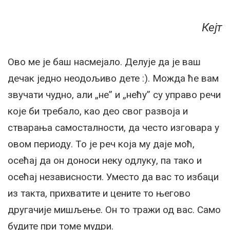
Кејт
Ово ме је баш насмејало. Делује да је ваш
дечак једно неодољиво дете :). Можда ће вам
звучати чудно, али „не” и „нећу” су управо речи
које би требало, као део свог развоја и
стварања самосталности, да често изговара у
овом периоду. То је реч која му даје моћ,
осећај да он доноси неку одлуку, па тако и
осећај независности. Уместо да вас то избаци
из такта, прихватите и цените то његово
другачије мишљење. Он то тражи од вас. Само
будите при томе мудри.