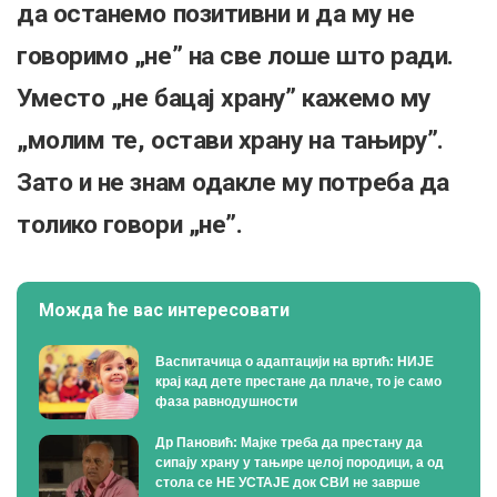
да останемо позитивни и да му не
говоримо „не” на све лоше што ради.
Уместо „не бацај храну” кажемо му
„молим те, остави храну на тањиру”.
Зато и не знам одакле му потреба да
толико говори „не”.
Можда ће вас интересовати
Васпитачица о адаптацији на вртић: НИЈЕ
крај кад дете престане да плаче, то је само
фаза равнодушности
Др Пановић: Мајке треба да престану да
сипају храну у тањире целој породици, а од
стола се НЕ УСТАЈЕ док СВИ не заврше