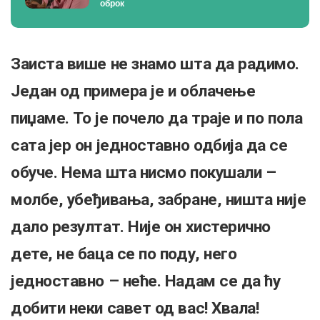
оброк
Заиста више не знамо шта да радимо.
Један од примера је и облачење
пиџаме. То је почело да траје и по пола
сата јер он једноставно одбија да се
обуче. Нема шта нисмо покушали –
молбе, убеђивања, забране, ништа није
дало резултат. Није он хистерично
дете, не баца се по поду, него
једноставно – неће. Надам се да ћу
добити неки савет од вас! Хвала!