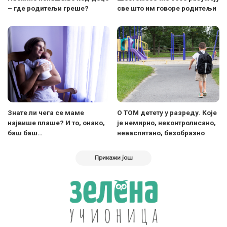
– где родитељи греше?
све што им говоре родитељи
Знате ли чега се маме
О ТОМ детету у разреду. Које
највише плаше? И то, онако,
је немирно, неконтролисано,
баш баш…
неваспитано, безобразно
Прикажи још