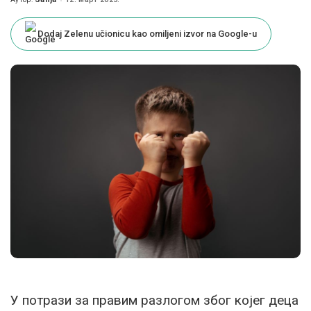
Posted
by
Dodaj Zelenu učionicu kao omiljeni izvor na Google-u
У потрази за правим разлогом због којег деца