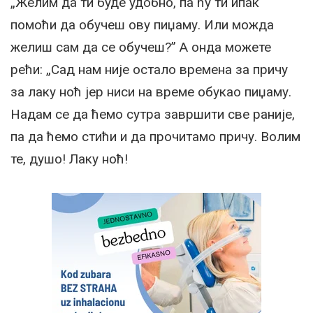
„Желим да ти буде удобно, па ћу ти ипак
помоћи да обучеш ову пиџаму. Или можда
желиш сам да се обучеш?” А онда можете
рећи: „Сад нам није остало времена за причу
за лаку ноћ јер ниси на време обукао пиџаму.
Надам се да ћемо сутра завршити све раније,
па да ћемо стићи и да прочитамо причу. Волим
те, душо! Лаку ноћ!