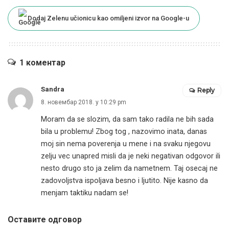
Dodaj Zelenu učionicu kao omiljeni izvor na Google-u
1 коментар
Sandra
Reply
8. новембар 2018. у 10:29 pm
Moram da se slozim, da sam tako radila ne bih sada
bila u problemu! Zbog tog , nazovimo inata, danas
moj sin nema poverenja u mene i na svaku njegovu
zelju vec unapred misli da je neki negativan odgovor ili
nesto drugo sto ja zelim da nametnem. Taj osecaj ne
zadovoljstva ispoljava besno i ljutito. Nije kasno da
menjam taktiku nadam se!
Оставите одговор