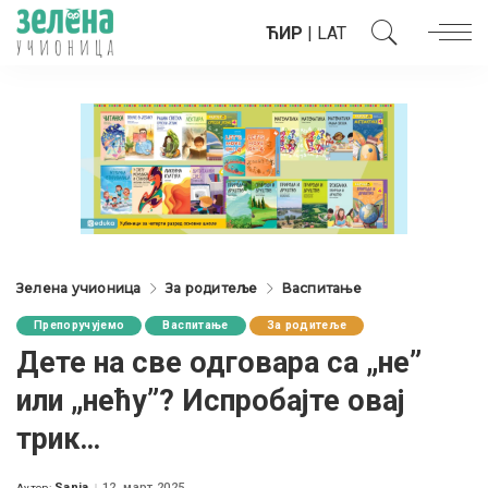
ЋИР
|
LAT
Зелена учионица
За родитеље
Васпитање
Препоручујемо
Васпитање
За родитеље
Дете на све одговара са „не”
или „нећу”? Испробајте овај
трик…
Sanja
12. март 2025.
Аутор: