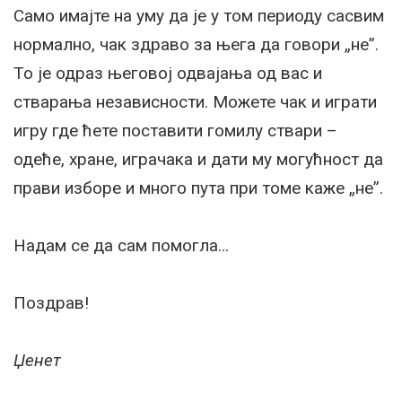
Само имајте на уму да је у том периоду сасвим
нормално, чак здраво за њега да говори „не”.
То је одраз његовој одвајања од вас и
стварања независности. Можете чак и играти
игру где ћете поставити гомилу ствари –
одеће, хране, играчака и дати му могућност да
прави изборе и много пута при томе каже „не”.
Надам се да сам помогла…
Поздрав!
Џенет