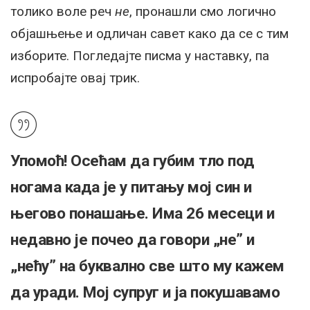
толико воле реч
не
, пронашли смо логично
објашњење и одличан савет како да се с тим
изборите. Погледајте писма у наставку, па
испробајте овај трик.
Упомоћ! Осећам да губим тло под
ногама када је у питању мој син и
његово понашање. Има 26 месеци и
недавно је почео да говори „не” и
„нећу” на буквално све што му кажем
да уради. Мој супруг и ја покушавамо