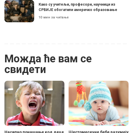
Како су учитељи, професори, научници из
СРБИЈЕ обогатили америчко образовање
10 мин за читање
Можда ће вам се
свидети
Насилно понашање код деце
Шестомесечне бебе разумеју