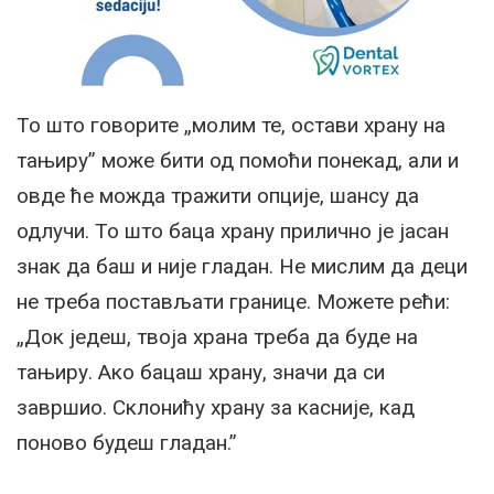
То што говорите „молим те, остави храну на
тањиру” може бити од помоћи понекад, али и
овде ће можда тражити опције, шансу да
одлучи. То што баца храну прилично је јасан
знак да баш и није гладан. Не мислим да деци
не треба постављати границе. Можете рећи:
„Док једеш, твоја храна треба да буде на
тањиру. Ако бацаш храну, значи да си
завршио. Склонићу храну за касније, кад
поново будеш гладан.”