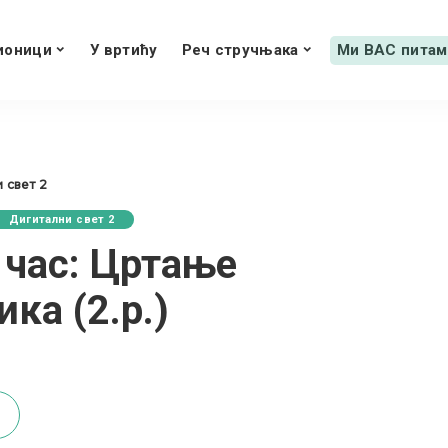
ионици
У вртићу
Реч стручњака
Ми ВАС питам
 свет 2
Дигитални свет 2
 час: Цртање
ка (2.р.)