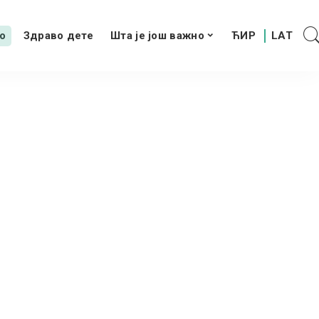
о
Здраво дете
Шта је још важно