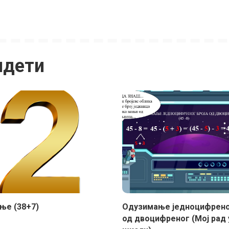
идети
ње (38+7)
Одузимање једноцифрено
од двоцифреног (Мој рад 