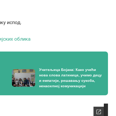
ку испод.
ијских облика
Учитељица Бојана: Како учећи
нова слова латинице, учимо децу
и емпатији, решавању сукоба,
ненасилној комуникацији