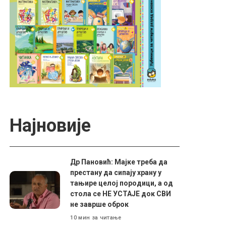
Најновије
Др Пановић: Мајке треба да
престану да сипају храну у
тањире целој породици, а од
стола се НЕ УСТАЈЕ док СВИ
не заврше оброк
10 мин за читање