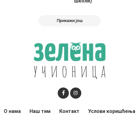
школи)
Прикажи још
О нама
Наш тим
Контакт
Услови коришћења