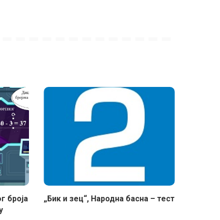
г броја
„Бик и зец“, Народна басна – тест
у