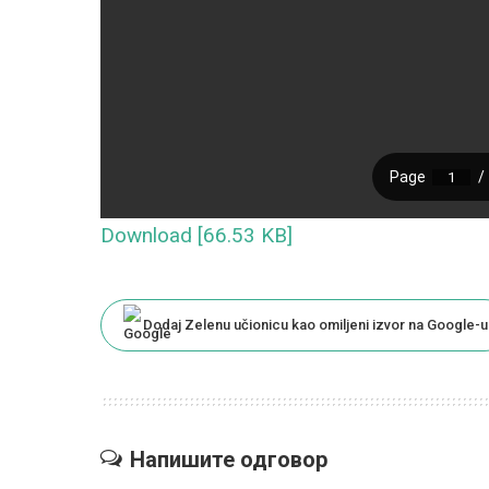
Download [66.53 KB]
Dodaj Zelenu učionicu kao omiljeni izvor na Google-u
Напишите одговор