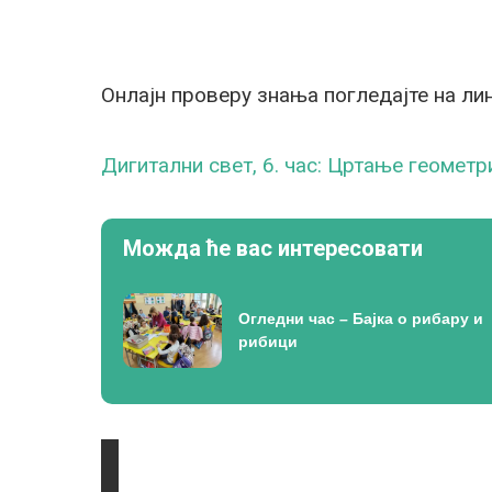
Онлајн проверу знања погледајте на лин
Дигитални свет, 6. час: Цртање геометр
Можда ће вас интересовати
Огледни час – Бајка о рибару и
рибици