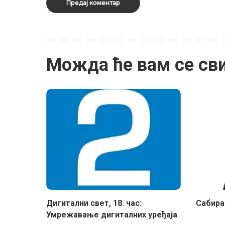
Можда ће вам се св
Дигитални свет, 18. час:
Сабира
Умрежавање дигиталних уређаја