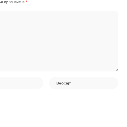
а су означена
*