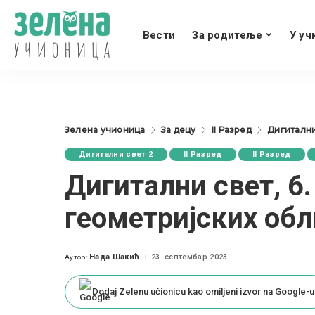
Вести
За родитеље
У уч
Зелена учионица
За децу
II Разред
Дигитални
Дигитални свет 2
II Разред
II Разред
Дигитални свет, 6.
геометријских обли
Нада Шакић
23. септембар 2023.
Аутор:
Posted
by
Dodaj Zelenu učionicu kao omiljeni izvor na Google-u