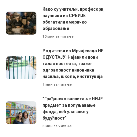
Како су учитељи, професори,
научници из СРБИЈЕ
обогатили америчко
образовање
10 мин за читање
Родитељи из Мрчајеваца НЕ
ОДУСТАЈУ: Најавили нови
талас протеста, траже
одговорност виновника
насиља, школе, институција
7 мин за читање
”Грађанско васпитање НИЈЕ
предмет за попуњавање
фонда, већ улагање у
будућност”
8 мин за читање