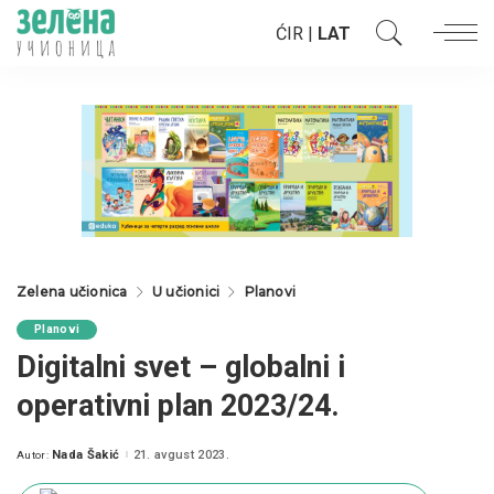
ĆIR
|
LAT
Zelena učionica
U učionici
Planovi
Planovi
Digitalni svet – globalni i
operativni plan 2023/24.
Nada Šakić
21. avgust 2023.
Autor:
Posted
by