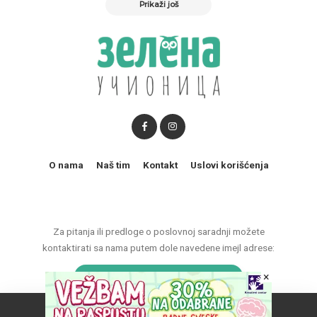
Prikaži još
O nama
Naš tim
Kontakt
Uslovi korišćenja
Za pitanja ili predloge o poslovnoj saradnji možete
kontaktirati sa nama putem dole navedene imejl adrese:
marketing@zelenaucionica.com
×
Naš vebsajt koristi kolačiće da poboljša vaše iskustvo.