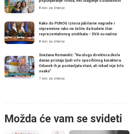
popunjavanje fonda, već ulaganje u budućnost”
8 min za čitanje
Kako do PUNOG iznosa jubilarne nagrade i
otpremnine iako ne želite da budete član
reprezentativnog sindikata – DVA su načina
8 min za čitanje
Snežana Romandić: ”Na ulogu direktora škole
danas pristaju ljudi vrlo specifičnog karaktera.
Oduvek ih je postavljala vlast, ali nikad nije bilo
ovako”
7 min za čitanje
Možda će vam se svideti