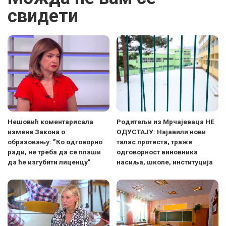
свидети
Нешовић коментарисала
Родитељи из Мрчајеваца НЕ
измене Закона о
ОДУСТАЈУ: Најавили нови
образовању: ”Ко одговорно
талас протеста, траже
ради, не треба да се плаши
одговорност виновника
да ће изгубити лиценцу”
насиља, школе, институција