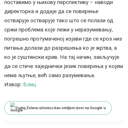
поставимо у њихову перспективу – наводи
директорка и додаје да се поверење
остварује остварује тако што се полази од
сржи проблема које лежи у неразумевању,
погрешно протумаченој изјави где се кроз низ
питања долази до разрешења ко је жртва, а
ко је суштински крив. На тај начин, закључује
да се стиче заједнички језик поверења у којем
нема љутње, већ само разумевања.
Извор:
Блиц
Dodaj Zelenu učionicu kao omiljeni izvor na Google-u