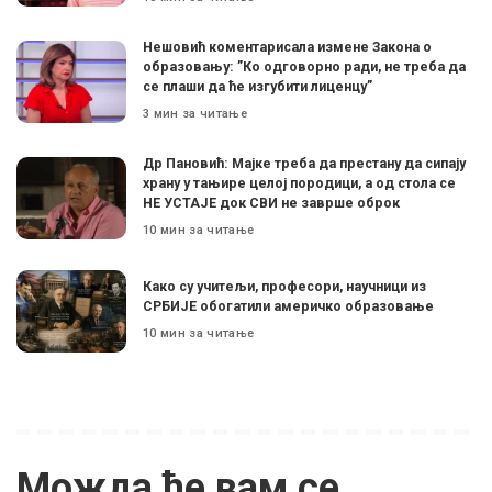
Нешовић коментарисала измене Закона о
образовању: ”Ко одговорно ради, не треба да
се плаши да ће изгубити лиценцу”
3 мин за читање
Др Пановић: Мајке треба да престану да сипају
храну у тањире целој породици, а од стола се
НЕ УСТАЈЕ док СВИ не заврше оброк
10 мин за читање
Како су учитељи, професори, научници из
СРБИЈЕ обогатили америчко образовање
10 мин за читање
Можда ће вам се