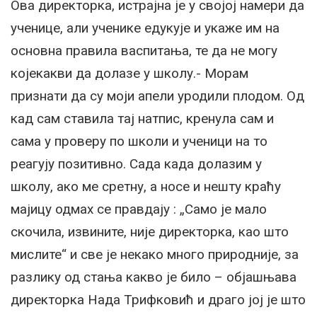
Ова директорка, истрајна је у својој намери да
ученице, али ученике едукује и укаже им на
основна правила васпитања, те да не могу
којекакви да долазе у школу.- Морам
признати да су моји апели уродили плодом. Од
кад сам ставила тај натпис, кренула сам и
сама у проверу по школи и ученици на то
реагују позитивно. Сада када долазим у
школу, ако ме сретну, а носе и нешту краћу
мајицу одмах се правдају : „Само је мало
скочила, извините, није директорка, као што
мислите“ и све је некако много природније, за
разлику од стања какво је било – објашњава
директорка Нада Трифковић и драго јој је што