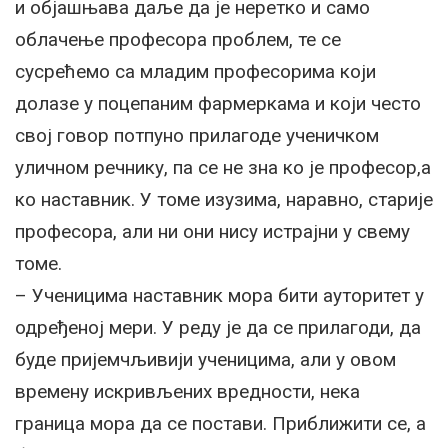
и објашњава даље да је неретко и само
облачење професора проблем, те се
сусрећемо са младим професорима који
долазе у поцепаним фармеркама и који често
свој говор потпуно прилагоде ученичком
уличном речнику, па се не зна ко је професор,а
ко наставник. У томе изузима, наравно, старије
професора, али ни они нису истрајни у свему
томе.
– Ученицима наставник мора бити ауторитет у
одређеној мери. У реду је да се прилагоди, да
буде пријемчљивији ученицима, али у овом
времену искривљених вредности, нека
граница мора да се постави. Приближити се, а