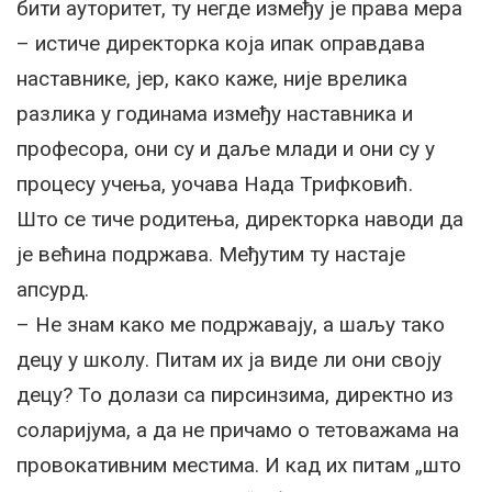
бити ауторитет, ту негде између је права мера
– истиче директорка која ипак оправдава
наставнике, јер, како каже, није врелика
разлика у годинама између наставника и
професора, они су и даље млади и они су у
процесу учења, уочава Нада Трифковић.
Што се тиче родитења, директорка наводи да
је већина подржава. Међутим ту настаје
апсурд.
– Не знам како ме подржавају, а шаљу тако
децу у школу. Питам их ја виде ли они своју
децу? То долази са пирсинзима, директно из
соларијума, а да не причамо о тетоважама на
провокативним местима. И кад их питам „што