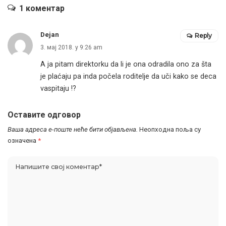
1 коментар
Dejan
Reply
3. мај 2018. у 9:26 am
A ja pitam direktorku da li je ona odradila ono za šta
je plaćaju pa inda počela roditelje da uči kako se deca
vaspitaju !?
Оставите одговор
Ваша адреса е-поште неће бити објављена.
Неопходна поља су
означена
*