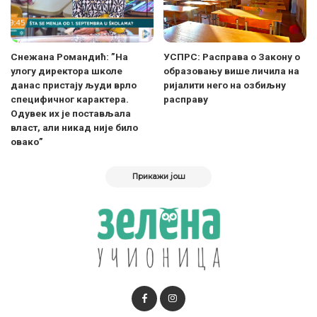
Снежана Романдић: ”На
УСПРС: Расправа о Закону о
улогу директора школе
образовању више личила на
данас пристају људи врло
ријалити него на озбиљну
специфичног карактера.
расправу
Одувек их је постављала
власт, али никад није било
овако”
Прикажи још