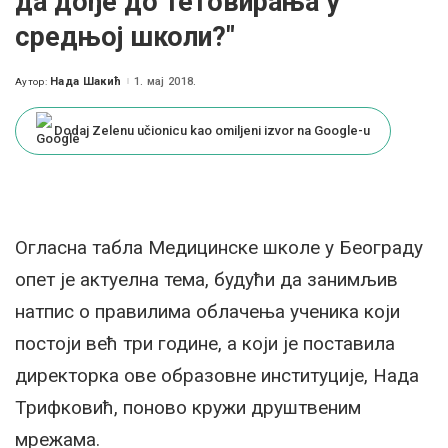
да дође до тетовирања у
средњој школи?"
Нада Шакић
1. мај 2018.
Аутор:
Posted
by
Dodaj Zelenu učionicu kao omiljeni izvor na Google-u
Огласна табла Медицинске школе у Београду
опет је актуелна тема, будући да занимљив
натпис о правилима облачења ученика који
постоји већ три године, а који је поставила
директорка ове образовне институције, Нада
Трифковић, поново кружи друштвеним
мрежама.