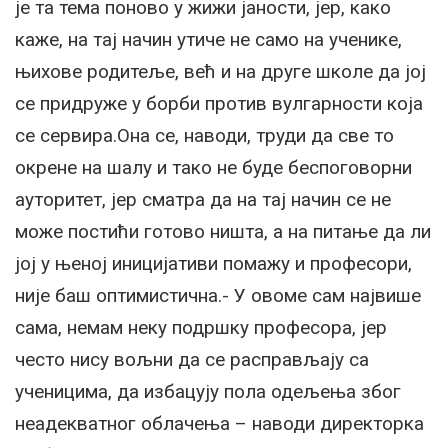
је та тема поново у жижи јаности, јер, како
каже, на тај начин утиче не само на ученике,
њихове родитеље, већ и на друге школе да јој
се придруже у борби против вулгарности која
се сервира.Она се, наводи, труди да све то
окрене на шалу и тако не буде беспоговорни
ауторитет, јер сматра да на тај начин се не
може постићи готово ништа, а на питање да ли
јој у њеној иницијативи помажу и професори,
није баш оптимистична.- У овоме сам највише
сама, немам неку подршку професора, јер
често нису вољни да се расправљају са
ученицима, да избацују пола одељења због
неадекватног облачења – наводи директорка