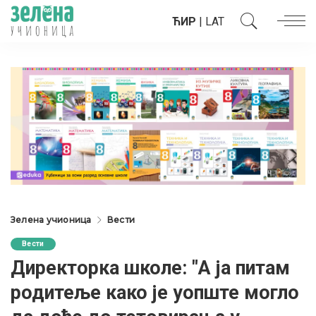
ЋИР
|
LAT
Зелена учионица
Вести
Вести
Директорка школе: "А ја питам
родитеље како је уопште могло