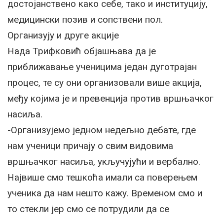
достојанствено како себе, тако и институцију,
медицински позив и сопствени пол.
Организују и друге акције
Нада Трифковић објашњава да је
приближавање ученицима један дуготрајан
процес, те су они организовали више акција,
међу којима је и превенција против вршњачког
насиља.
-Организујемо једном недељно дебате, где
нам ученици причају о свим видовима
вршњачког насиља, укључујући и вербално.
Највише смо тешкоћа имали са поверењем
ученика да нам нешто кажу. Временом смо и
то стекли јер смо се потрудили да се