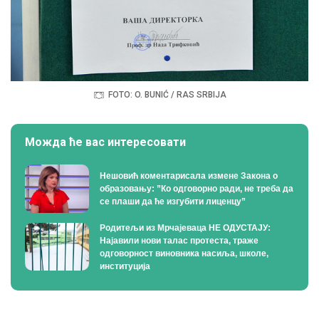
FOTO: O. BUNIĆ / RAS SRBIJA
Можда ће вас интересовати
Нешовић коментарисала измене Закона о
образовању: ”Ко одговорно ради, не треба да
се плаши да ће изгубити лиценцу”
Родитељи из Мрчајеваца НЕ ОДУСТАЈУ:
Најавили нови талас протеста, траже
одговорност виновника насиља, школе,
институција