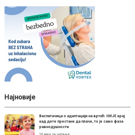
Најновије
Васпитачица о адаптацији на вртић: НИЈЕ крај
кад дете престане да плаче, то је само фаза
равнодушности
10 мин за читање