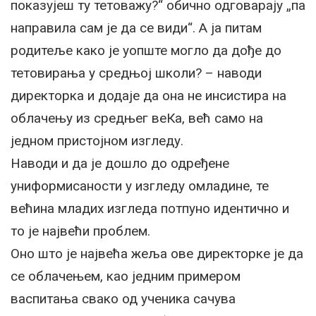
показујеш ту тетоважу?“ обично одговарају „па
направила сам је да се види“. А ја питам
родитеље како је уопште могло да дође до
тетовирања у средњој школи? – наводи
директорка и додаје да она не инсистира на
облачењу из средњег веКа, већ само на
једном пристојном изгледу.
Наводи и да је дошло до одређене
униформисаности у изгледу омладине, те
већина младих изгледа потпуно идентично и
то је највећи проблем.
Оно што је највећа жеља ове директорке је да
се облачењем, као једним примером
васпитања свако од ученика сачува