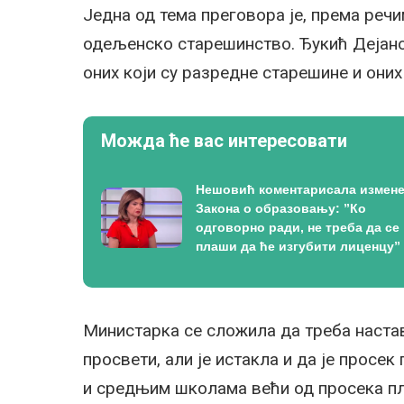
Једна од тема преговора је, према реч
одељенско старешинство. Ђукић Дејано
оних који су разредне старешине и оних 
Можда ће вас интересовати
Нешовић коментарисала измен
Закона о образовању: ”Ко
одговорно ради, не треба да се
плаши да ће изгубити лиценцу”
Министарка се сложила да треба настав
просвети, али је истакла и да је прос
и средњим школама већи од просека пла