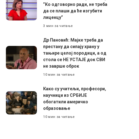
”Ко одговорно ради, не треба
да се плаши да ће изгубити
лиценцу”
3 мин за читање
Др Пановић: Мајке треба да
престану да сипају храну у
тањире целој породици, а од
стола се НЕ УСТАЈЕ док СВИ
не заврше оброк
10 мин за читање
Како су учитељи, професори,
научници из СРБИЈЕ
обогатили америчко
образовање
10 мин за читање