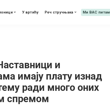
ионици
У вртићу
Реч стручњака
Ми ВАС питам
Наставници и
ма имају плату изнад
стему ради много оних
м спремом