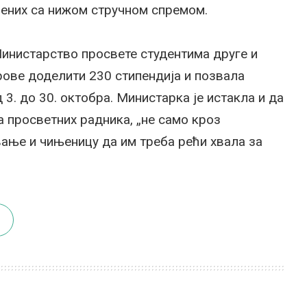
лених са нижом стручном спремом.
Министарство просвете студентима друге и
рове доделити 230 стипендија и позвала
 3. до 30. октобра. Министарка је истакла и да
 просветних радника, „не само кроз
вање и чињеницу да им треба рећи хвала за