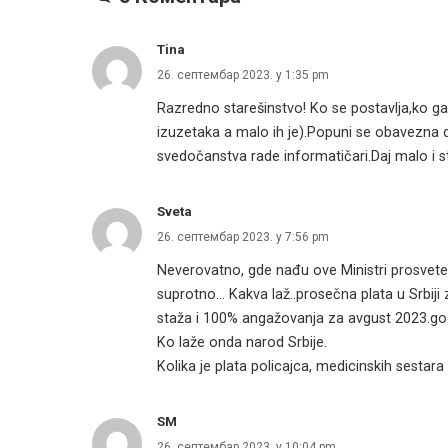
Tina
26. септембар 2023. у 1:35 pm
Razredno starešinstvo! Ko se postavlja,ko ga
izuzetaka a malo ih je).Popuni se obavezna 
svedočanstva rade informatičari.Daj malo i str
Sveta
26. септембар 2023. у 7:56 pm
Neverovatno, gde nađu ove Ministri prosvete 
suprotno… Kakva laž..prosečna plata u Srbiji
staža i 100% angažovanja za avgust 2023.god
Ko laže onda narod Srbije.
Kolika je plata policajca, medicinskih sest
SM
26. септембар 2023. у 10:04 pm