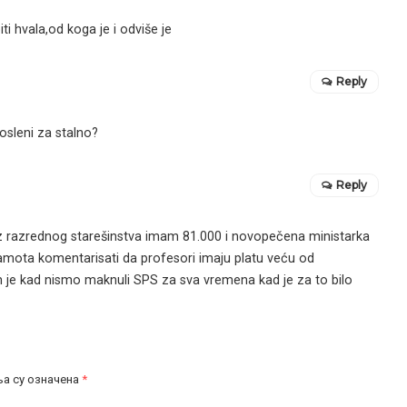
i hvala,od koga je i odviše je
Reply
posleni za stalno?
Reply
 razrednog starešinstva imam 81.000 i novopečena ministarka
tamota komentarisati da profesori imaju platu veću od
 je kad nismo maknuli SPS za sva vremena kad je za to bilo
а су означена
*