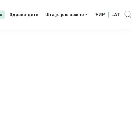
о
Здраво дете
Шта је још важно