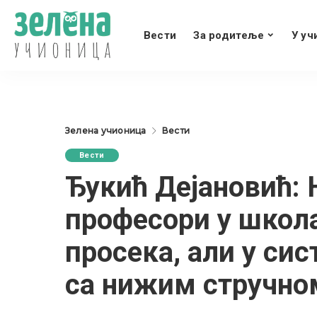
Вести
За родитеље
У уч
Зелена учионица
Вести
Вести
Ђукић Дејановић: 
професори у школа
просека, али у си
са нижим стручно