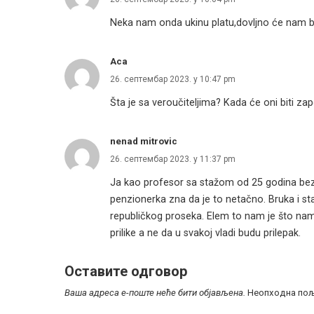
Neka nam onda ukinu platu,dovljno će nam bit
Aca
26. септембар 2023. у 10:47 pm
Šta je sa veroučiteljima? Kada će oni biti za
nenad mitrovic
26. септембар 2023. у 11:37 pm
Ja kao profesor sa stažom od 25 godina bez
penzionerka zna da je to netačno. Bruka i s
republičkog proseka. Elem to nam je što nam
prilike a ne da u svakoj vladi budu prilepak.
Оставите одговор
Ваша адреса е-поште неће бити објављена.
Неопходна пољ