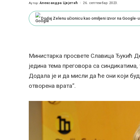
Александра Цвјетић
26. септембар 2023.
Аутор:
Posted
by
Dodaj Zelenu učionicu kao omiljeni izvor na Google-u
Министарка просвете Славица Ђукић Деј
једина тема преговора са синдикатима, 
Додала је и да мисли да ће они који бу
отворена врата“.