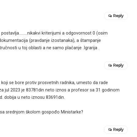
Reply
 postavlja………nikakvi kriterijumi a odgovornost 0 (osim
dokumentacija (pravdanje izostanaka), a štampanje
učnosti u toj oblasti a ne samo plaćanje .Igrarija .
Reply
koji se bore protiv prosvetnih radnika, umesto da rade
 za jul 2023 je 83781din neto iznos a profesor sa 31 godinom
. dobija u neto iznosu 83691din.
ara sa srednjom školom gospođo Ministarke?
Reply