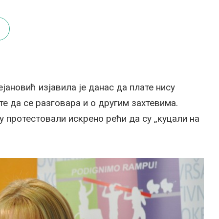
ановић изјавила је данас да плате нису
те да се разговара и о другим захтевима.
ду протестовали искрено рећи да су „куцали на