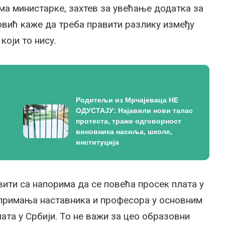
има министарке, захтев за увећање додатка за
вић каже да треба правити разлику између
који то нису.
Родитељи из Мрчајеваца НЕ
е
ОДУСТАЈУ: Најавили нови талас
протеста, траже одговорност
виновника насиља, школе,
институција
ити са напорима да се повећа просек плата у
ек примања наставника и професора у основним
та у Србији. То не важи за цео образовни