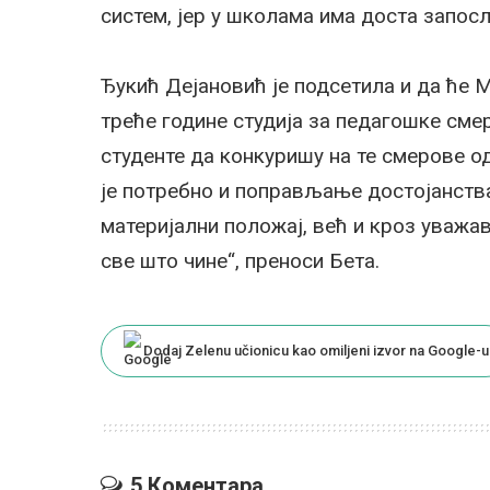
систем, јер у школама има доста запос
Ђукић Дејановић је подсетила и да ће 
треће године студија за педагошке сме
студенте да конкуришу на те смерове од
је потребно и поправљање достојанства
материјални положај, већ и кроз уважа
све што чине“, преноси Бета.
Dodaj Zelenu učionicu kao omiljeni izvor na Google-u
5 Коментара