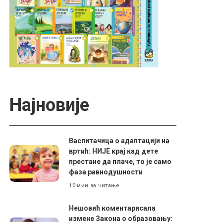
Најновије
Васпитачица о адаптацији на
вртић: НИЈЕ крај кад дете
престане да плаче, то је само
фаза равнодушности
10 мин за читање
Нешовић коментарисала
измене Закона о образовању: