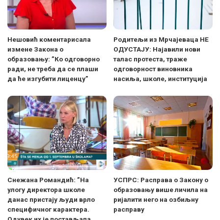
Нешовић коментарисала
Родитељи из Мрчајеваца НЕ
измене Закона о
ОДУСТАЈУ: Најавили нови
образовању: ”Ко одговорно
талас протеста, траже
ради, не треба да се плаши
одговорност виновника
да ће изгубити лиценцу”
насиља, школе, институција
Снежана Романдић: ”На
УСПРС: Расправа о Закону о
улогу директора школе
образовању више личила на
данас пристају људи врло
ријалити него на озбиљну
специфичног карактера.
расправу
Одувек их је постављала