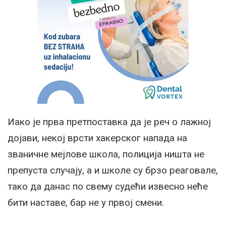
Иако је прва претпоставка да је реч о лажној
дојави, некој врсти хакерског напада на
званичне мејлове школа, полиција ништа не
препуста случају, а и школе су брзо реаговале,
тако да данас по свему судећи извесно неће
бити наставе, бар не у првој смени.