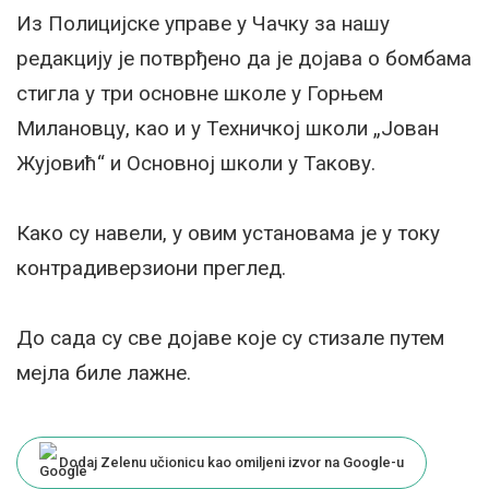
Из Полицијске управе у Чачку за нашу
редакцију је потврђено да је дојава о бомбама
стигла у три основне школе у Горњем
Милановцу, као и у Техничкој школи „Јован
Жујовић“ и Основној школи у Такову.
Како су навели, у овим установама је у току
контрадиверзиони преглед.
До сада су све дојаве које су стизале путем
мејла биле лажне.
Dodaj Zelenu učionicu kao omiljeni izvor na Google-u