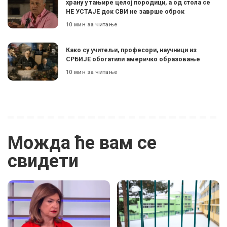
храну у тањире целој породици, а од стола се
НЕ УСТАЈЕ док СВИ не заврше оброк
10 мин за читање
Како су учитељи, професори, научници из
СРБИЈЕ обогатили америчко образовање
10 мин за читање
Можда ће вам се
свидети