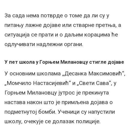
За сада нема потврде о томе да ли су у
питању лажне дојаве или стварне претња, а
ситуација се прати и о даљим корацима ће
одлучивати надлежни органи.
У пет школа у Горњем Милановцу стигле дојаве
У основним школама „Десанка Максимовић“,
„Момчило Настасијевић“ и „Свети Сава“, у
Горњем Милановцу јутрос је прекинута
настава након што је примљена дојава о
подметнутој бомби. Ученици су напустили
школу, очекује се долазак полиције.