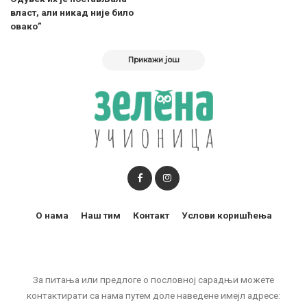
власт, али никад није било
овако”
Прикажи још
О нама
Наш тим
Контакт
Услови коришћења
За питања или предлоге о пословној сарадњи можете
контактирати са нама путем доле наведене имејл адресе: