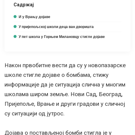
Садржај
И у Врању дојаве
У пријепољској школи деца ван дворишта
У пет школа у Горњем Милановцу стигле дојаве
Након првобитне вести да су у новопазарске
школе стигле дојаве о бомбама, стижу
информације да је ситуација слична у многим
школама широм земље. Нови Сад, Београд,
Пријепоље, Врање и други градови у сличној
су ситуацији од јутрос.
Дојава о постављеној бомби стигла је у