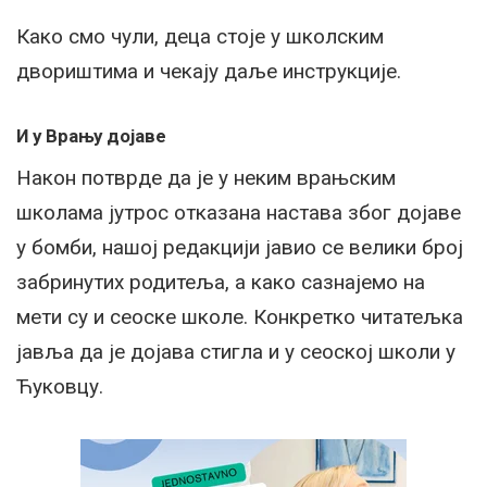
Како смо чули, деца стоје у школским
двориштима и чекају даље инструкције.
И у Врању дојаве
Након потврде да је у неким врањским
школама јутрос отказана настава због дојаве
у бомби, нашој редакцији јавио се велики број
забринутих родитеља, а како сазнајемо на
мети су и сеоске школе. Конкретко читатељка
јавља да је дојава стигла и у сеоској школи у
Ћуковцу.