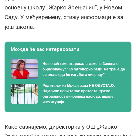
основну школу „Жарко Зрењанин“, у Новом
Саду. У међувремену, стижу информације за
још школа.
Можда ће вас интересовати
Нешовић коментарисала измене Закона о
образовању: ”Ко одговорно ради, не треба да
се плаши да ће изгубити лиценцу”
Родитељи из Мрчајеваца НЕ ОДУСТАЈУ:
Најавили нови талас протеста, траже
одговорност виновника насиља, школе,
институција
Како сазнајемо, директорка у ОШ „Жарко