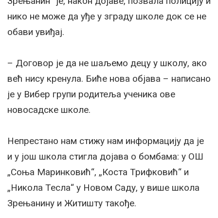
Зрењанин“ је, након дојаве, позвала полицију и
нико не може да уђе у зграду школе док се не
обави увиђај.
– Договор је да не шаљемо децу у школу, ако
већ нису кренула. Биће нова објава – написано
је у Вибер групи родитеља ученика ове
новосадске школе.
Непрестано нам стижу нам информацију да је
и у још школа стигла дојава о бомбама: у ОШ
„Соња Маринковић“, „Коста Трифковић“ и
„Никола Тесла“ у Новом Саду, у више школа
Зрењанину и Житишту такође.