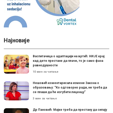
Најновије
Васпитачица о адаптацији на вртић: НИЈЕ крај
кад дете престане да плаче, то је само фаза
равнодушности
10 мин за читање
Нешовић коментарисала измене Закона о
образовању: ”Ко одговорно ради, не треба да
се плаши да ће изгубити лиценцу”
3 мин за читање
Др Пановић: Мајке треба да престану да сипају