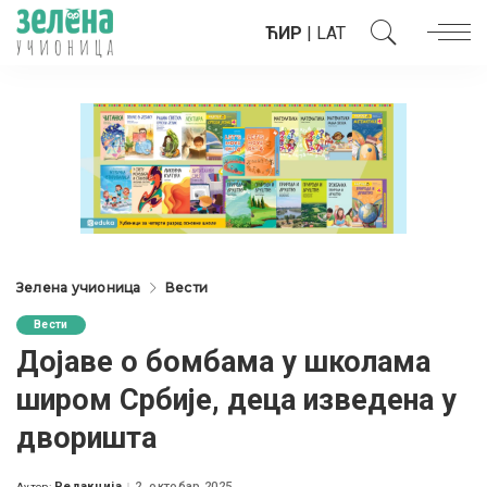
ЋИР
|
LAT
Зелена учионица
Вести
Вести
Дојаве о бомбама у школама
широм Србије, деца изведена у
дворишта
Редакција
2. октобар 2025.
Аутор: