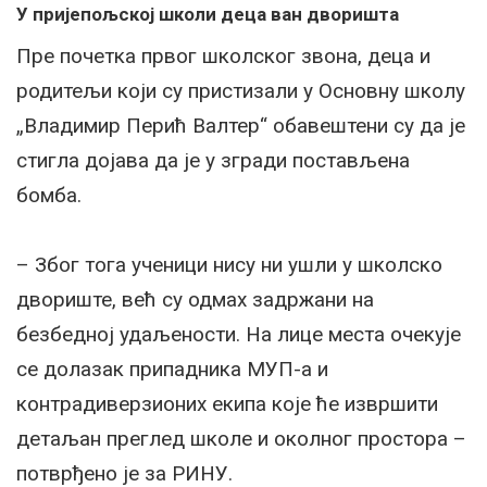
У пријепољској школи деца ван дворишта
Пре почетка првог школског звона, деца и
родитељи који су пристизали у Основну школу
„Владимир Перић Валтер“ обавештени су да је
стигла дојава да је у згради постављена
бомба.
– Због тога ученици нису ни ушли у школско
двориште, већ су одмах задржани на
безбедној удаљености. На лице места очекује
се долазак припадника МУП-а и
контрадиверзионих екипа које ће извршити
детаљан преглед школе и околног простора –
потврђено је за РИНУ.