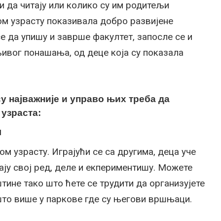
и да читају или колико су им родитељи
ом узрасту показивала добро развијене
 да упишу и заврше факултет, запосле се и
ивог понашања, од деце која су показала
у најважније и управо њих треба да
 узраста:
м
ом узрасту. Играјући се са другима, деца уче
ају свој ред, деле и екпериментишу. Можете
тине тако што ћете се трудити да организујете
што више у паркове где су његови вршњаци.