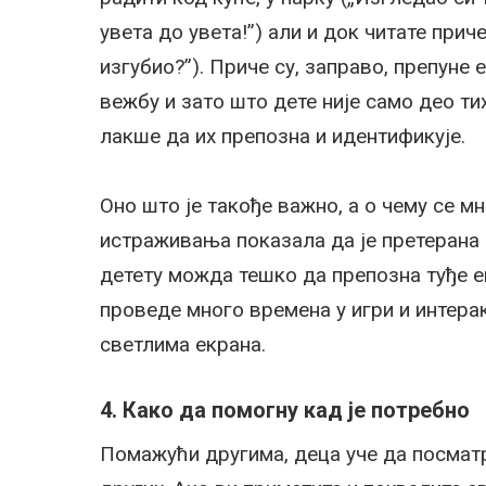
увета до увета!”) али и док читате прич
изгубио?”). Приче су, заправо, препуне
вежбу и зато што дете није само део ти
лакше да их препозна и идентификује.
Оно што је такође важно, а о чему се мн
истраживања показала да је претерана 
детету можда тешко да препозна туђе е
проведе много времена у игри и интерак
светлима екрана.
4.
Како да помогну кад је потребно
Помажући другима, деца уче да посматр