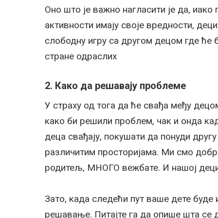
Оно што је важно нагласити је да, иако
активности имају своје вредности, деци
слободну игру са другом децом где ће б
стране одраслих
2.
Како да решавају проблеме
У страху од тога да ће свађа међу дец
како би решили проблем, чак и онда кад
деца свађају, покушати да понуди другу
различитим просторијама. Ми смо добр
родитељ, МНОГО вежбате. И нашој деци 
Зато, када следећи пут ваше дете буде
решавање. Питајте га да опише шта се 