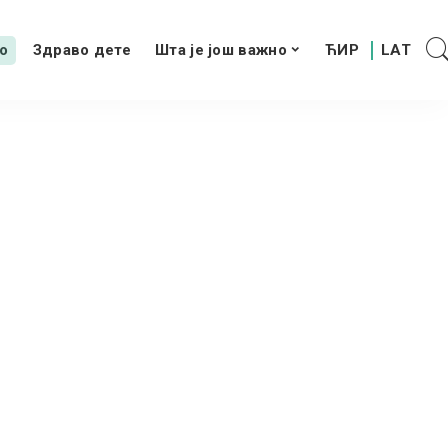
о
Здраво дете
Шта је још важно