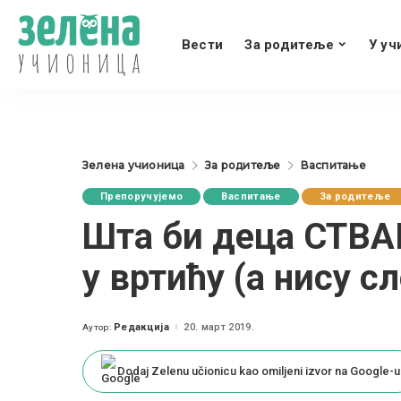
Вести
За родитеље
У уч
Зелена учионица
За родитеље
Васпитање
Препоручујемо
Васпитање
За родитеље
Шта би деца СТВА
у вртићу (а нису с
Редакција
20. март 2019.
Аутор:
Posted
by
Dodaj Zelenu učionicu kao omiljeni izvor na Google-u