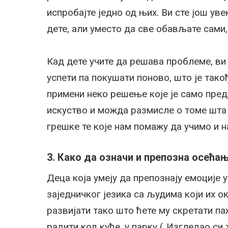
испробајте једно од њих. Ви сте још ув
дете, али уместо да све обављате сами,
Кад дете учите да решава проблеме, ви г
успети па покушати поново, што је так
примени неко решење које је само пред
искуство и можда размисле о томе шта 
грешке те које нам помажу да учимо и 
3.
Како да означи и препозна осећа
Деца која умеју да препознају емоције
заједничког језика са људима који их о
развијати тако што ћете му скретати па
радити код куће, у парку („Изгледао си 