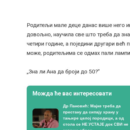
Родитељи мале деце данас више него и
довољно, научила све што треба да знају
четири године, а поједини другари већ 
може, родитељима се одмах пали лампиц
„Зна ли Ана да броји до 50?”
Можда ће вас интересовати
Др Пановић: Мајке треба да
престану да сипају храну у
тањире целој породици, а од
стола се НЕ УСТАЈЕ док СВИ не