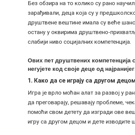
Без обзира на то колико су рано научил
зарађивали, деца која су у предшколск
друштвене вештине имала су веће шансе
остану у оквирима друштвено-прихватљ
слабији ниво социјалних компетенција.
Ових пет друштвених компетенција с
негујете код своје деце од најранијег
1.
Како да се играју са другом децо
Игра је врло моћан алат за развој у ран
да преговарају, решавају проблеме, чек
помоћи свом детету да изгради ове веш
игру са другом децом и дете изводите 