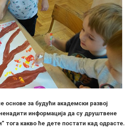
е основе за будући академски развој
ненадити информација да су друштвене
 тога какво ће дете постати кад одрасте.