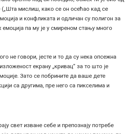
е („Шта мислиш, како се он осећао кад се
 емоција и конфликата и одличан су полигон за
х емоција па му је у смиреном стању много
ого не говори, јесте и то да су нека опсежна
изложеност екрану „кривац” за то што је
моције. Зато се побрините да ваше дете
цији са другима, пре него са пикселима и
ају свет изване себе и препознају потребе