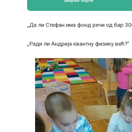
заврше оброк
„Да ли Стефан има фонд речи од бар 30
„Ради ли Андрија квантну физику већ?”