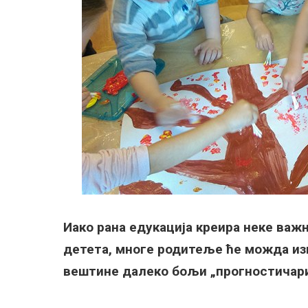
Иако рана едукација креира неке важн
детета, многе родитеље ће можда из
вештине далеко бољи „прогностичари”