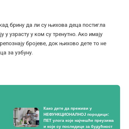
кад брину да ли су њихова деца постигла
 у узрасту у ком су тренутно. Ако имају
препознају бројеве, док њихово дете то не
а за узбуну.
Како дете да преживи у
НЕФУНКЦИОНАЛНОЈ породици:
ПЕТ улога које најчешће преузима
и које су последице за будућност