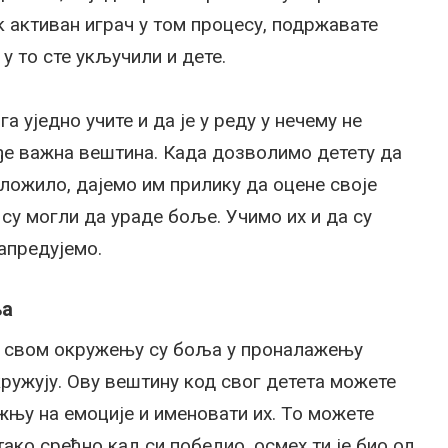
ек активан играч у том процесу, подржавате
 у то сте укључили и дете.
а уједно учите и да је у реду у нечему не
ође важна вештина. Када дозволимо детету да
ложило, дајемо им прилику да оцене своје
су могли да ураде боље. Учимо их и да су
напредујемо.
ња
 у свом окружењу су боља у проналажењу
кружују. Ову вештину код свог детета можете
жњу на емоције и именовати их. То можете
тако срећно кад си победио, осмех ти је био од