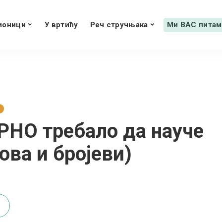
ионици
У вртићу
Реч стручњака
Ми ВАС питам
РНО требало да науче
лова и бројеви)