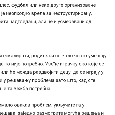
 плес, фудбал или неке друге организоване
 је неопходно вреле за неструктирирану,
ити надгледани, али не и усмеравани од
ом ескалирати, родитељи се врло често умешају
а то није потребно. Узеће играчку око које се
 или ће можда раздвојити децу, да се играју у
и у решавању проблема зато што, кад сте
је та вежба потребна.
 имало овакав проблем, укључите га у
дешава, заједно размотрите могућа решења и