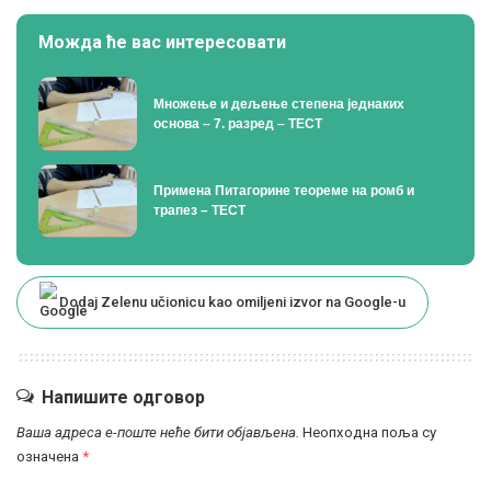
Можда ће вас интересовати
Множење и дељење степена једнаких
основа – 7. разред – ТЕСТ
Примена Питагорине теореме на ромб и
трапез – ТЕСТ
Dodaj Zelenu učionicu kao omiljeni izvor na Google-u
Напишите одговор
Ваша адреса е-поште неће бити објављена.
Неопходна поља су
означена
*