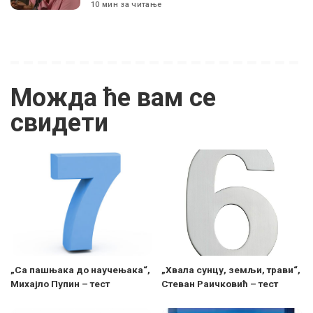
10 мин за читање
Можда ће вам се
свидети
„Са пашњака до научењака“,
„Хвала сунцу, земљи, трави“,
Михајло Пупин – тест
Стеван Раичковић – тест