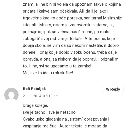
znam, ali ne bih ni volela da upoznam takve o kojima
pričate i kakve sam očekivala. Ali, da li je lako i
trgovcima kad im dođe poreska, sanitarna! Mislim,nije
isto, ali… Mislim, nisam ja zagovornik eksterne, ali,
priznajmo, ipak se većina nas štrecne, pa malo
,,obogati“ svoj rad. Zar je to loše. A te ocene, koje
dobija škola, ne viim da su nekom naštetile, ili dobro
donele. I onaj ko je dobio visoku ocenu, treba da je
opravda, a onaj sa niskom da je popravi. I priznali mi
to, ili ne, svi se upecamo u te zamke!
Ma, sve to ide u rok službe!
Beli Patuljak
Reply
21. jul 2014. u 8:10 am
Drage kolege,
sve je tačno i sve je netačno.
Ovako usko gledanje na „sistem“ obrazovanja i
vaspitanja me čudi. Autor teksta je mogao da