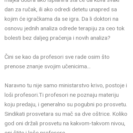
dan za ručak, ili ako odredi detetu unapred sa
kojim će igračkama da se igra. Da li doktori na
osnovu jednih analiza odrede terapiju za ceo tok
bolesti bez daljeg praćenja i novih analiza?
Čini se kao da profesori sve rade osim što
prenose znanje svojim učenicima…
Naravno tu nije samo ministarstvo krivo, postoje i
loši profesori.Ti profesori ne poznaju materiju
koju predaju, i generalno su pogubni po prosvetu.
Sindikati prosvetara su mač sa dve oštrice. Koliko
god oni držali prosvetu na kakvom-takvom nivou,
oni štite i loše profesore.