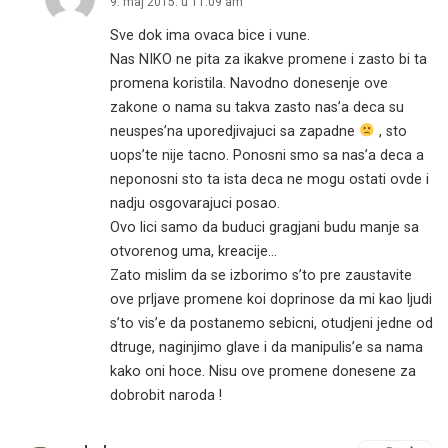
9. maj 2015. u 11:09 am
Sve dok ima ovaca bice i vune.
Nas NIKO ne pita za ikakve promene i zasto bi ta
promena koristila. Navodno donesenje ove
zakone o nama su takva zasto nas’a deca su
neuspes’na uporedjivajuci sa zapadne
, sto
uops’te nije tacno. Ponosni smo sa nas’a deca a
neponosni sto ta ista deca ne mogu ostati ovde i
nadju osgovarajuci posao.
Ovo lici samo da buduci gragjani budu manje sa
otvorenog uma, kreacije…
Zato mislim da se izborimo s’to pre zaustavite
ove prljave promene koi doprinose da mi kao ljudi
s’to vis’e da postanemo sebicni, otudjeni jedne od
dtruge, naginjimo glave i da manipulis’e sa nama
kako oni hoce. Nisu ove promene donesene za
dobrobit naroda !