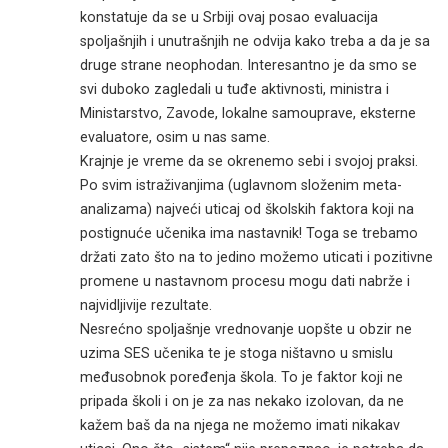
konstatuje da se u Srbiji ovaj posao evaluacija
spoljašnjih i unutrašnjih ne odvija kako treba a da je sa
druge strane neophodan. Interesantno je da smo se
svi duboko zagledali u tuđe aktivnosti, ministra i
Ministarstvo, Zavode, lokalne samouprave, eksterne
evaluatore, osim u nas same.
Krajnje je vreme da se okrenemo sebi i svojoj praksi.
Po svim istraživanjima (uglavnom složenim meta-
analizama) najveći uticaj od školskih faktora koji na
postignuće učenika ima nastavnik! Toga se trebamo
držati zato što na to jedino možemo uticati i pozitivne
promene u nastavnom procesu mogu dati nabrže i
najvidljivije rezultate.
Nesrećno spoljašnje vrednovanje uopšte u obzir ne
uzima SES učenika te je stoga ništavno u smislu
međusobnok poređenja škola. To je faktor koji ne
pripada školi i on je za nas nekako izolovan, da ne
kažem baš da na njega ne možemo imati nikakav