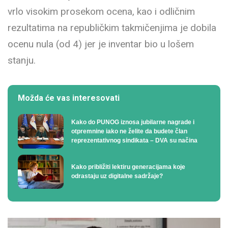
vrlo visokim prosekom ocena, kao i odličnim
rezultatima na republičkim takmičenjima je dobila
ocenu nula (od 4) jer je inventar bio u lošem
stanju.
Možda će vas interesovati
Kako do PUNOG iznosa jubilarne nagrade i
otpremnine iako ne želite da budete član
reprezentativnog sindikata – DVA su načina
Kako približiti lektiru generacijama koje
odrastaju uz digitalne sadržaje?