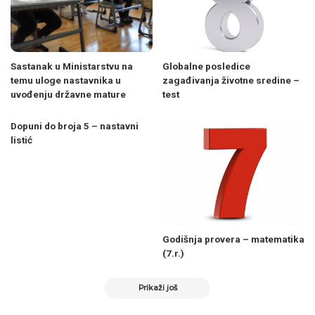
Sastanak u Ministarstvu na
Globalne posledice
temu uloge nastavnika u
zagađivanja životne sredine –
uvođenju državne mature
test
Dopuni do broja 5 – nastavni
listić
Godišnja provera – matematika
(7.r.)
Prikaži još