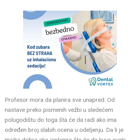
Profesor mora da planira sve unapred. Od
nastave preko pismenih vežbi u sledećem
polugodištu do toga šta će da radi ako ima
određen broj slabih ocena u odeljenju. Da li je
majka dobra ako isplanira šta će da kuva svaki