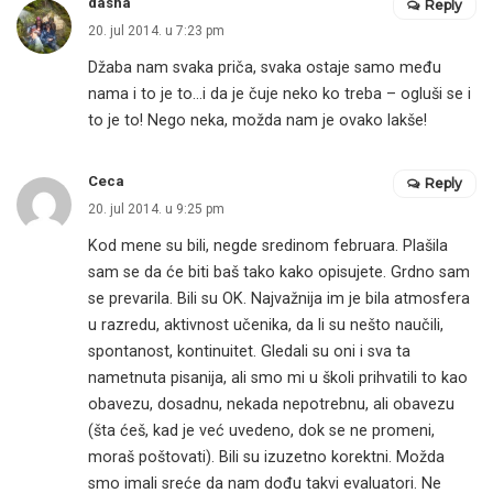
dasha
Reply
20. jul 2014. u 7:23 pm
Džaba nam svaka priča, svaka ostaje samo među
nama i to je to…i da je čuje neko ko treba – ogluši se i
to je to! Nego neka, možda nam je ovako lakše!
Ceca
Reply
20. jul 2014. u 9:25 pm
Kod mene su bili, negde sredinom februara. Plašila
sam se da će biti baš tako kako opisujete. Grdno sam
se prevarila. Bili su OK. Najvažnija im je bila atmosfera
u razredu, aktivnost učenika, da li su nešto naučili,
spontanost, kontinuitet. Gledali su oni i sva ta
nametnuta pisanija, ali smo mi u školi prihvatili to kao
obavezu, dosadnu, nekada nepotrebnu, ali obavezu
(šta ćeš, kad je već uvedeno, dok se ne promeni,
moraš poštovati). Bili su izuzetno korektni. Možda
smo imali sreće da nam dođu takvi evaluatori. Ne