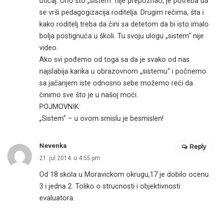
uticaj. Ono što „sistem“ nije prepoznao, je potreba da
se vrši pedagogizacija roditelja. Drugim rečima, šta i
kako roditelj treba da čini sa detetom da bi isto imalo
bolja postignuća u školi. Tu svoju ulogu „sistem“ nije
video.
Ako svi pođemo od toga sa da je svako od nas
najslabija karika u obrazovnom „sistemu“ i počnemo
sa jačanjem iste odnosno sebe možemo reći da
činimo sve što je u našoj moći.
POJMOVNIK:
„Sistem“ – u ovom smislu je besmislen!
Nevenka
Reply
21. jul 2014. u 4:55 pm
Od 18 skola u Moravickom okrugu,17 je dobilo ocenu
3 i jedna 2. Toliko o strucnosti i objektivnosti
evaluatora.