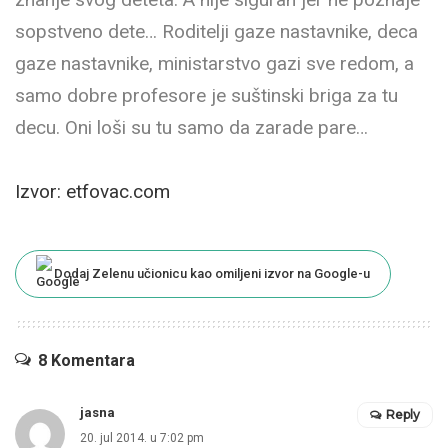
sopstveno dete… Roditelji gaze nastavnike, deca
gaze nastavnike, ministarstvo gazi sve redom, a
samo dobre profesore je suštinski briga za tu
decu. Oni loši su tu samo da zarade pare…
Izvor: etfovac.com
Dodaj Zelenu učionicu kao omiljeni izvor na Google-u
8 Komentara
jasna
Reply
20. jul 2014. u 7:02 pm