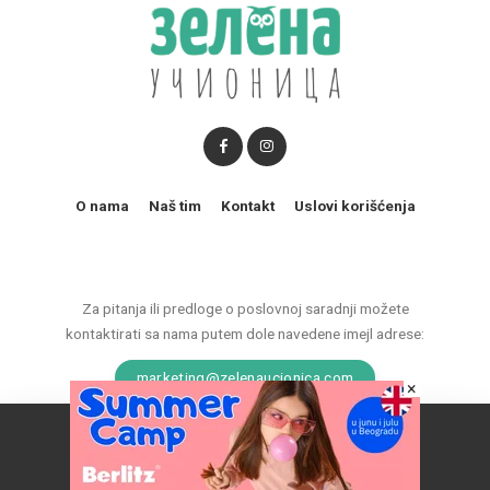
O nama
Naš tim
Kontakt
Uslovi korišćenja
Za pitanja ili predloge o poslovnoj saradnji možete
kontaktirati sa nama putem dole navedene imejl adrese:
marketing@zelenaucionica.com
×
Naš vebsajt koristi kolačiće da poboljša vaše iskustvo.
© 2011-2024 Copyright by Zelena učionica. All Rights reserved.
Prihvatam