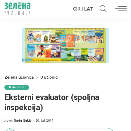
ĆIR
|
LAT
Zelena učionica
U učionici
U učionici
Eksterni evaluator (spoljna
inspekcija)
Nada Šakić
20. jul 2014.
Autor:
Posted
by