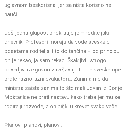
uglavnom beskorisna, jer se ništa korisno ne
nauči.
Još jedna glupost birokratije je – roditeljski
dnevnik. Profesori moraju da vode sveske o
posetama roditelja, i to do tančina – po principu
on je rekao, ja sam rekao. Škakljivi i strogo
poverljivi razgovori završavaju tu. Te sveske opet
prate raznorazni evaluatori… Zanima me da li
ministra zaista zanima to što mali Jovan iz Donje
Moštanice ne prati nastavu kako treba jer mu se
roditelji razvode, a on piški u krevet svako veče.
Planovi, planovi, planovi.