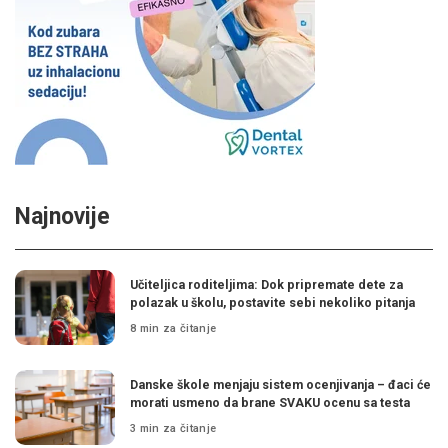
Najnovije
Učiteljica roditeljima: Dok pripremate dete za
polazak u školu, postavite sebi nekoliko pitanja
8 min za čitanje
Danske škole menjaju sistem ocenjivanja – đaci će
morati usmeno da brane SVAKU ocenu sa testa
3 min za čitanje