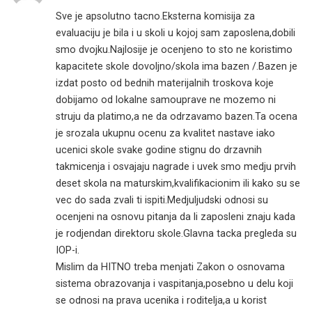
Sve je apsolutno tacno.Eksterna komisija za
evaluaciju je bila i u skoli u kojoj sam zaposlena,dobili
smo dvojku.Najlosije je ocenjeno to sto ne koristimo
kapacitete skole dovoljno/skola ima bazen /.Bazen je
izdat posto od bednih materijalnih troskova koje
dobijamo od lokalne samouprave ne mozemo ni
struju da platimo,a ne da odrzavamo bazen.Ta ocena
je srozala ukupnu ocenu za kvalitet nastave iako
ucenici skole svake godine stignu do drzavnih
takmicenja i osvajaju nagrade i uvek smo medju prvih
deset skola na maturskim,kvalifikacionim ili kako su se
vec do sada zvali ti ispiti.Medjuljudski odnosi su
ocenjeni na osnovu pitanja da li zaposleni znaju kada
je rodjendan direktoru skole.Glavna tacka pregleda su
IOP-i.
Mislim da HITNO treba menjati Zakon o osnovama
sistema obrazovanja i vaspitanja,posebno u delu koji
se odnosi na prava ucenika i roditelja,a u korist