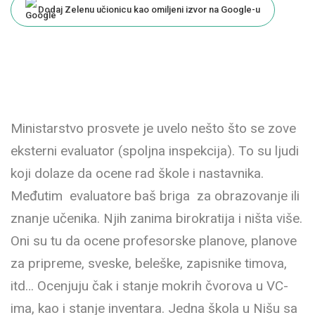
Dodaj Zelenu učionicu kao omiljeni izvor na Google-u
Ministarstvo prosvete je uvelo nešto što se zove
eksterni evaluator (spoljna inspekcija). To su ljudi
koji dolaze da ocene rad škole i nastavnika.
Međutim evaluatore baš briga za obrazovanje ili
znanje učenika. Njih zanima birokratija i ništa više.
Oni su tu da ocene profesorske planove, planove
za pripreme, sveske, beleške, zapisnike timova,
itd… Ocenjuju čak i stanje mokrih čvorova u VC-
ima, kao i stanje inventara. Jedna škola u Nišu sa