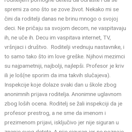
spremi za ono što se zove život. Nekako mi se
čini da roditelji danas ne brinu mnogo o svojoj
deci. Ne pričaju sa svojom decom, ne vaspitavaju
ih, ne uče ih. Decu im vaspitava internet, TV,
vršnjaci i društvo. Roditelji vrednuju nastavnike, i
to samo tako što im love greške. Njihovi mezimci
su najpametniji, najbolji, najlepši. Profesor je kriv
ili je loš(ne sporim da ima takvih slučajeva).
Inspekcije koje dolaze svaki dan u škole zbog
anonimnih prijava roditelja. Anonimne uglavnom
zbog loših ocena. Roditelj se žali inspekciji da je
profesor prestrog, a ne sme da imenom i
prezimenom prijavi, isključivo jer nije siguran u
znanje svog deteta. A nije siguran jer ne poznaje