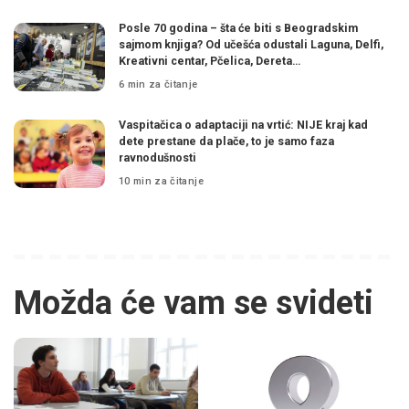
Posle 70 godina – šta će biti s Beogradskim
sajmom knjiga? Od učešća odustali Laguna, Delfi,
Kreativni centar, Pčelica, Dereta…
6 min za čitanje
Vaspitačica o adaptaciji na vrtić: NIJE kraj kad
dete prestane da plače, to je samo faza
ravnodušnosti
10 min za čitanje
Možda će vam se svideti