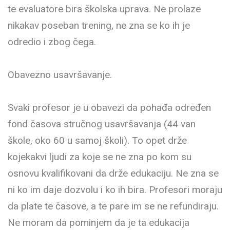
te evaluatore bira školska uprava. Ne prolaze
nikakav poseban trening, ne zna se ko ih je
odredio i zbog čega.
Obavezno usavršavanje.
Svaki profesor je u obavezi da pohađa određen
fond časova stručnog usavršavanja (44 van
škole, oko 60 u samoj školi). To opet drže
kojekakvi ljudi za koje se ne zna po kom su
osnovu kvalifikovani da drže edukaciju. Ne zna se
ni ko im daje dozvolu i ko ih bira. Profesori moraju
da plate te časove, a te pare im se ne refundiraju.
Ne moram da pominjem da je ta edukacija