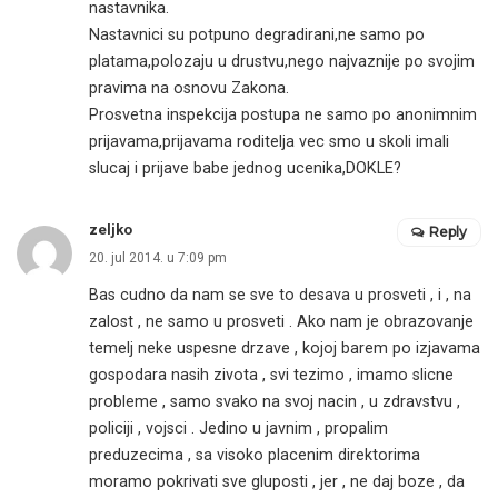
nastavnika.
Nastavnici su potpuno degradirani,ne samo po
platama,polozaju u drustvu,nego najvaznije po svojim
pravima na osnovu Zakona.
Prosvetna inspekcija postupa ne samo po anonimnim
prijavama,prijavama roditelja vec smo u skoli imali
slucaj i prijave babe jednog ucenika,DOKLE?
zeljko
Reply
20. jul 2014. u 7:09 pm
Bas cudno da nam se sve to desava u prosveti , i , na
zalost , ne samo u prosveti . Ako nam je obrazovanje
temelj neke uspesne drzave , kojoj barem po izjavama
gospodara nasih zivota , svi tezimo , imamo slicne
probleme , samo svako na svoj nacin , u zdravstvu ,
policiji , vojsci . Jedino u javnim , propalim
preduzecima , sa visoko placenim direktorima
moramo pokrivati sve gluposti , jer , ne daj boze , da