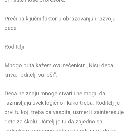
Preći na ključni faktor u obrazovanju i razvoju
dece.
Roditelji
Mnogo puta kažem ovu rečenicu: „Nisu deca
kriva, roditelji su loši“.
Deca ne znaju mnoge stvari i ne mogu da
razmišljaju uvek logično i kako treba. Roditelj je
prvi tu koji treba da vaspita, usmeri i zainteresuje
dete za školu. Učitelj je tu da zajedno sa
roditeljem pomogne detetu da odraste i da se