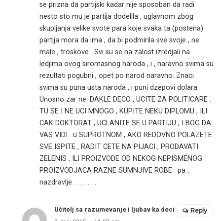
se prizna da partijski kadar nije sposoban da radi
nesto sto mu je partija dodelila , uglavnom zbog
skupljanja velike svote para koje svaka ta (postena)
partija mora da ima , da bi podmirila sve svoje , ne
male , troskove . Svi su se na zalost izredjali na
ledjima ovog siromasnog naroda , i , naravno svima su
rezultati pogubni , opet po narod naravno. Znaci
svima su puna usta naroda , i puni dzepovi dolara .
Unosno zar ne .DAKLE DECO , UCITE ZA POLITICARE .
TU SE I NE UCI MNOGO , KUPITE NEKU DIPLOMU , ILI
CAK DOKTORAT , UCLANITE SE U PARTIJU , I BOG DA
VAS VIDI . u SUPROTNOM , AKO REDOVNO POLAZETE
SVE ISPITE , RADIT CETE NA PIJACI , PRODAVATI
ZELENIS , ILI PROIZVODE OD NEKOG NEPISMENOG
PROIZVODJACA RAZNE SUMNJIVE ROBE . pa ,
nazdravlje . . . . . . .
Učitelj sa razumevanje i ljubav ka deci
Reply