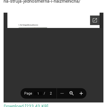
na-struja-jednosmerna-i-naizmenicna/
Download [233.43 KB]