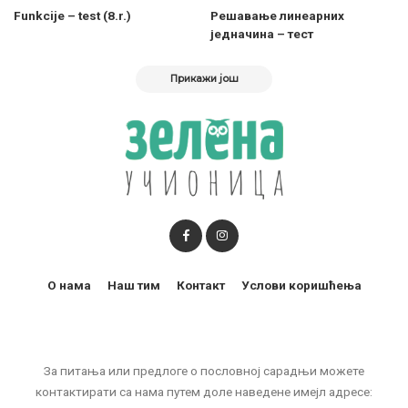
Funkcije – test (8.r.)
Решавање линеарних
једначина – тест
Прикажи још
О нама
Наш тим
Контакт
Услови коришћења
За питања или предлоге о пословној сарадњи можете
контактирати са нама путем доле наведене имејл адресе: