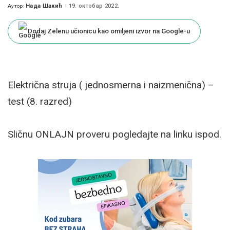
Нада Шакић
19. октобар 2022.
Аутор:
Posted
by
Dodaj Zelenu učionicu kao omiljeni izvor na Google-u
Električna struja ( jednosmerna i naizmenična) –
test (8. razred)
Sličnu ONLAJN proveru pogledajte na linku ispod.