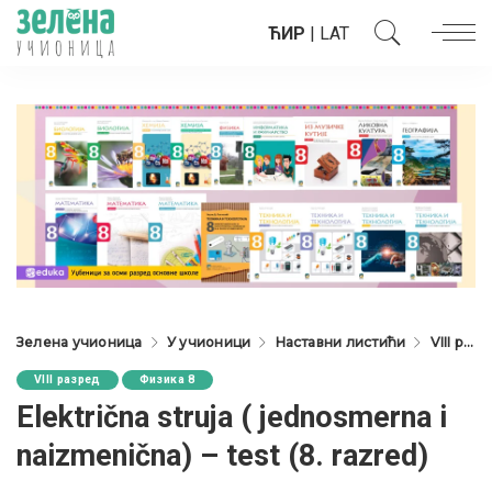
ЋИР
|
LAT
Зелена учионица
У учионици
Наставни листићи
VIII разред
VIII разред
Физика 8
Električna struja ( jednosmerna i
naizmenična) – test (8. razred)