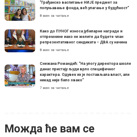
”Грађанско васпитање НИЈЕ предмет за
попуњавање фонда, већ улагање у будућност”
8 мин за читање
Како до ПУНОГ износа јубиларне награде и
отпремнине иако не желите да будете члан
репрезентативног синдиката – ДВА су начина
8 мин за читање
Снежана Романдић: ”На улогу директора школе
данас пристају људи врло специфичног
карактера. Одувек их је постављала власт, али
никад није било овако”
7 мин за читање
Можда ће вам се