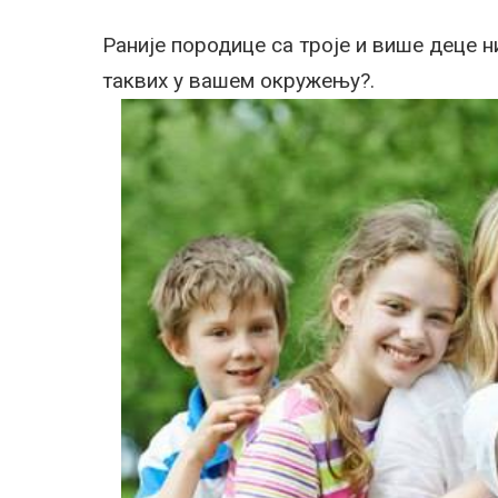
Раније породице са троје и више деце 
таквих у вашем окружењу?.