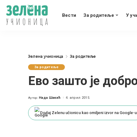
Вести
За родитеље
У уч
Зелена учионица
За родитеље
За родитеље
Ево зашто је добр
Нада Шакић
4. април 2015.
Аутор:
Posted
by
Dodaj Zelenu učionicu kao omiljeni izvor na Google-u