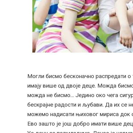
Могли бисмо бесконачно распредати о 
имају више од двоје деце. Можда бисмо
можда не бисмо… Једино око чега сигур
бескрајне радости и љубави. Да их се 
можемо надисати њиховог мириса док с
Ево зашто је још добро имати више дец