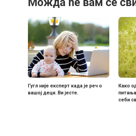
Можда ће вам се св
Гугл није експерт када је реч о
Како о
вашој деци. Ви јесте.
питања
себи с