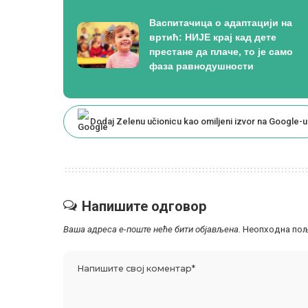
Васпитачица о адаптацији на
вртић: НИЈЕ крај кад дете
престане да плаче, то је само
фаза равнодушности
Dodaj Zelenu učionicu kao omiljeni izvor na Google-u
Напишите одговор
Ваша адреса е-поште неће бити објављена.
Неопходна пољ