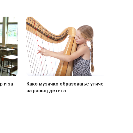
р и за
Како музичко образовање утиче
на развој детета