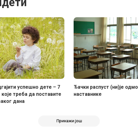
идети
дгајити успешно дете – 7
Ђачки распуст (ни)је одмо
 које треба да поставите
наставнике
ваког дана
Прикажи још