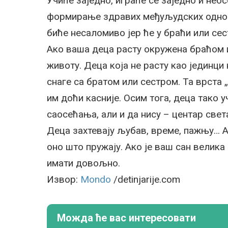
Учиће заједно, играће се заједно и нео
формирање здравих међуљудских однос
биће несаломиво јер ће у браћи или се
Ако ваша деца расту окружена браћом и
животу. Деца која не расту као јединц
снаге са братом или сестром. Та врста 
им доћи касније. Осим тога, деца тако у
саосећања, али и да нису – центар свет
Деца захтевају љубав, време, пажњу… А
оно што пружају. Ако је ваш сан велика
имати довољно.
Извор:
Mondo
/detinjarije.com
Можда ће вас интересовати