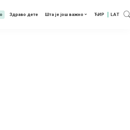
о
Здраво дете
Шта је још важно