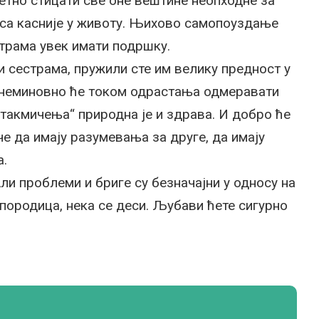
сетно стицати све оне вештине неопходне за
а касније у животу. Њихово самопоуздање
страма увек имати подршку.
 сестрама, пружили сте им велику предност у
и неминовно ће током одрастања одмеравати
„такмичења“ природна је и здрава. И добро ће
че да имају разумевања за друге, да имају
а.
ли проблеми и бриге су безначајни у односу на
 породица, нека се деси. Љубави ћете сигурно