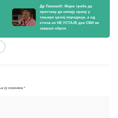
Др Пановић: Мајке треба да
престану да сипају храну у
тањире целој породици, а од
стола се НЕ УСТАЈЕ док СВИ не
заврше оброк
а су означена
*