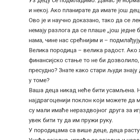
Уз децу се подмладимо. Данас је норма
и некој. Ако планирате да имате још де
Ово је и научно доказано, тако да се л
немају разлога да се плаше „још једне 
нама, чине нас срећнијим и – подмлађују
Велика породица – велика радост. Ако ж
финансијско стање то не би дозволило,
пресудно? Знате како стари људи знају
у томе?
Ваша деца никад неће бити усамљена. Н
најдрагоценији поклон који можете да м
су мали имаће нераздвојног друга за иг
увек бити ту да им пружи руку.
У породицама са више деце, деца расту 