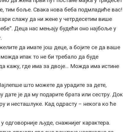
лно да жена први пут постане мајка у тридесет
це, тим боље. Свака нова беба подмладиће вас!
екари слажу да ни жене у четрдесетим више
бебе“. Деца нас мењају будећи оно најбоље у
.
елите да имате још деце, а бојите се да ваше
 можда ипак то не би требало да буде
 да кажу, где има за двоје… Можда има истине
ајлепше што можете да урадите за дете,
у дате је да му подарите брата или сестру. Док
ру и несташлуке. Кад одрасту – некога ко ће
у одговорније људе, снажнијег карактера.