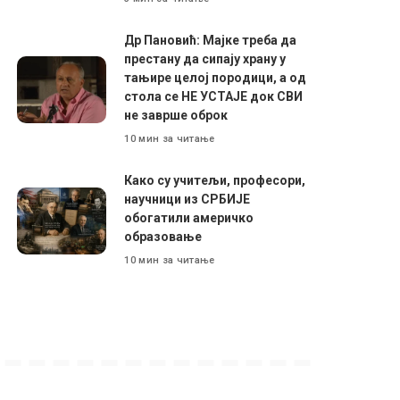
Др Пановић: Мајке треба да
престану да сипају храну у
тањире целој породици, а од
стола се НЕ УСТАЈЕ док СВИ
не заврше оброк
10 мин за читање
Како су учитељи, професори,
научници из СРБИЈЕ
обогатили америчко
образовање
10 мин за читање