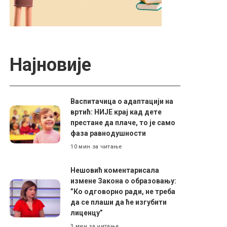
Најновије
Васпитачица о адаптацији на
вртић: НИЈЕ крај кад дете
престане да плаче, то је само
фаза равнодушности
10 мин за читање
Нешовић коментарисала
измене Закона о образовању:
”Ко одговорно ради, не треба
да се плаши да ће изгубити
лиценцу”
3 мин за читање