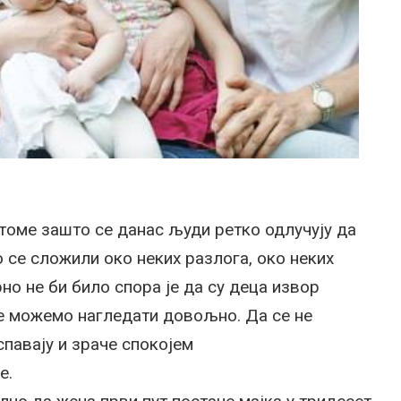
томе зашто се данас људи ретко одлучују да
 се сложили око неких разлога, око неких
но не би било спора је да су деца извор
не можемо нагледати довољно. Да се не
павају и зраче спокојем
е.