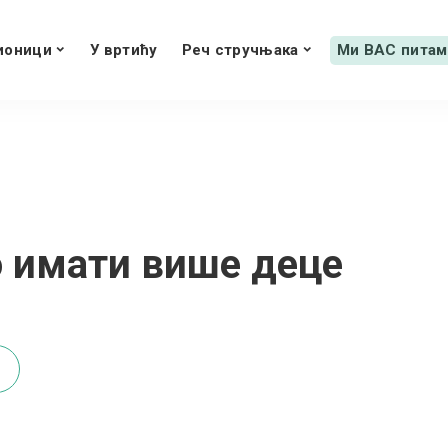
ионици
У вртићу
Реч стручњака
Ми ВАС питам
о имати више деце