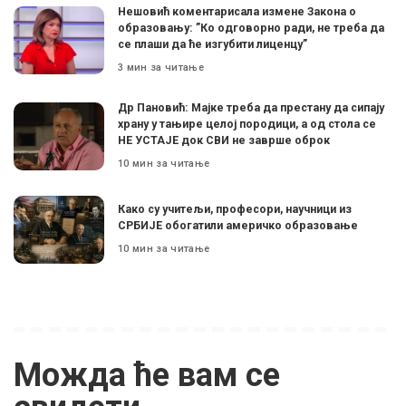
Нешовић коментарисала измене Закона о
образовању: ”Ко одговорно ради, не треба да
се плаши да ће изгубити лиценцу”
3 мин за читање
Др Пановић: Мајке треба да престану да сипају
храну у тањире целој породици, а од стола се
НЕ УСТАЈЕ док СВИ не заврше оброк
10 мин за читање
Како су учитељи, професори, научници из
СРБИЈЕ обогатили америчко образовање
10 мин за читање
Можда ће вам се