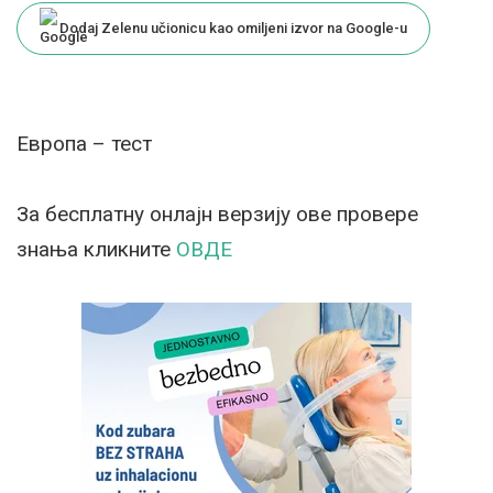
Dodaj Zelenu učionicu kao omiljeni izvor na Google-u
Европа – тест
За бесплатну онлајн верзију ове провере
знања кликните
ОВДЕ