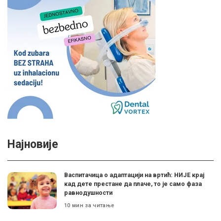
Најновије
Васпитачица о адаптацији на вртић: НИЈЕ крај
кад дете престане да плаче, то је само фаза
равнодушности
10 мин за читање