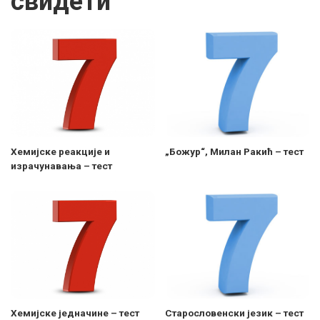
свидети
Хемијске реакције и
„Божур“, Милан Ракић – тест
израчунавања – тест
Хемијске једначине – тест
Старословенски језик – тест