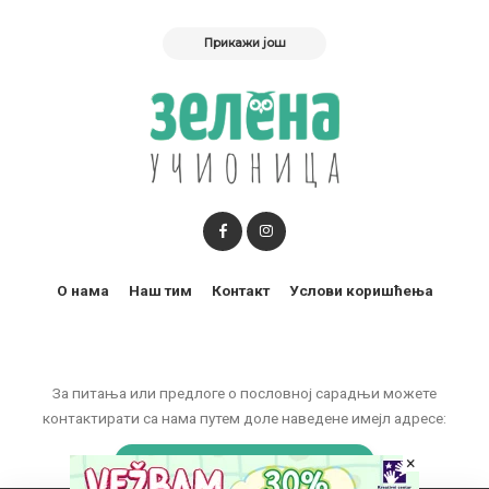
Прикажи још
О нама
Наш тим
Контакт
Услови коришћења
За питања или предлоге о пословној сарадњи можете
контактирати са нама путем доле наведене имејл адресе:
×
marketing@zelenaucionica.com