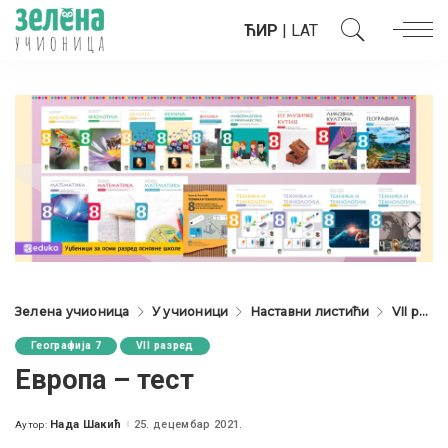
ЋИР
|
LAT
Зелена учионица
У учионици
Наставни листићи
VII разред
Географија 7
VII разред
Европа – тест
Нада Шакић
25. децембар 2021.
Аутор:
Posted
by