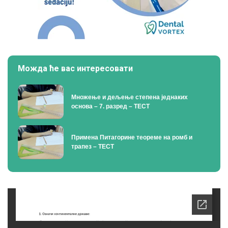
Можда ће вас интересовати
Множење и дељење степена једнаких
основа – 7. разред – ТЕСТ
Примена Питагорине теореме на ромб и
трапез – ТЕСТ