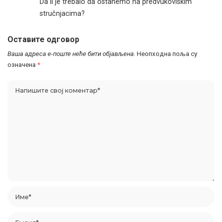
Da li je trebalo da ostanemo na predvukoviskim
stručnjacima?
Оставите одговор
Ваша адреса е-поште неће бити објављена.
Неопходна поља су
означена
*