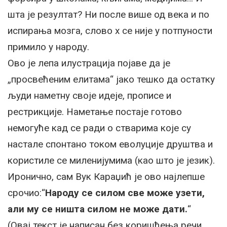
шта је резултат? Ни после више од века и по
испирања мозга, слово х се није у потпуности
примило у народу.
Ово је лепа илустрација појаве да је
„просвећеним елитама“ јако тешко да остатку
људи наметну своје идеје, прописе и
рестрикције. Наметање постаје готово
немогуће кад се ради о стварима које су
настале спонтано током еволуције друштва и
користиле се миленијумима (као што је језик).
Иронично, сам Вук Караџић је ово најлепше
срочио:“
Народу се силом све може узети,
али му се ништа силом не може дати.
“
(Овај текст је написан без коришћења речи