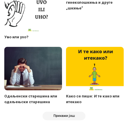
гинеколошкиња и друге
„шкиње”
Уво или ухо?
Одељенски старешина или
Како се пише: И те како или
одељењски старешина
итекако
Прикажи још