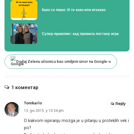
Како се пише: И те како или итекако
Супер правопис: кад правила постану игра
Dodaj Zelenu učionicu kao omiljeni izvor na Google-u
1 коментар
Tomkarlo
Reply
13. јун 2015. у 10:34 pm
O kakvom ispiranju mozga je u pitanju u proteklih vek i
po?