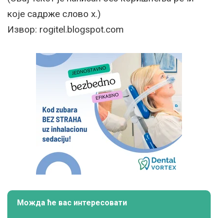
које садрже слово х.)
Извор: rogitel.blogspot.com
Можда ће вас интересовати