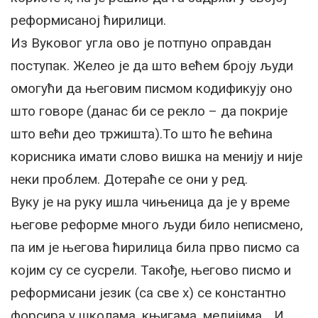
реформисаној ћирилици.
Из Вуковог угла ово је потпуно оправдан
поступак. Желео је да што већем броју људи
омогући да његовим писмом кодификују оно
што говоре (данас би се рекло – да покрије
што већи део тржишта).То што ће већина
корисника имати слово вишка на менију и није
неки проблем. Дотераће се они у ред.
Вуку је на руку ишла чињеница да је у време
његове реформе много људи било неписмено,
па им је његова ћирилица била прво писмо са
којим су се сусрели. Такође, његово писмо и
реформисани језик (са све х) се константно
форсира у школама, књигама, медијима… И