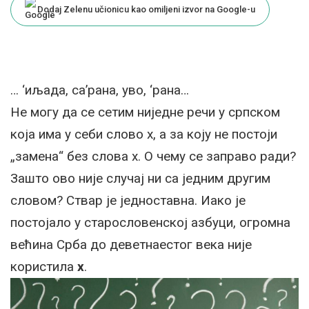
Dodaj Zelenu učionicu kao omiljeni izvor na Google-u
… ‘иљада, са’рана, уво, ‘рана…
Не могу да се сетим ниједне речи у српском
која има у себи слово х, а за коју не постоји
„замена“ без слова х. О чему се заправо ради?
Зашто ово није случај ни са једним другим
словом? Ствар је једноставна. Иако је
постојало у старословенској азбуци, огромна
већина Срба до деветнаестог века није
користила
х
.