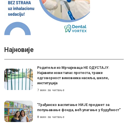
Најновије
Родитељи из Мрчајеваца НЕ ОДУСТАЈУ:
Најавили нови талас протеста, траже
одговорност виновника насиља, школе,
институција
7 мин за читање
”Грађанско васпитање НИЈЕ предмет за
попуњавање фонда, већ улагање у будућност”
8 мин за читање