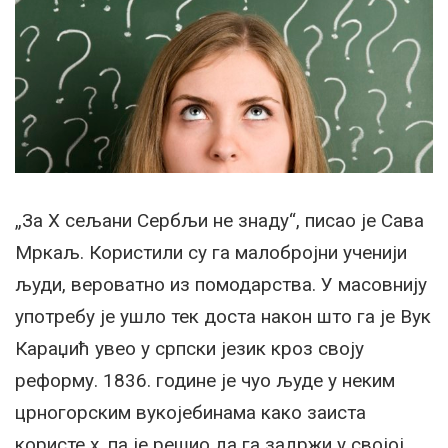
„За Х сељани Сербљи не знаду“, писао је Сава
Мркаљ. Користили су га малобројни ученији
људи, вероватно из помодарства. У масовнију
употребу је ушло тек доста након што га је Вук
Караџић увео у српски језик кроз своју
реформу. 1836. године је чуо људе у неким
црногорским вукојебинама како заиста
користе х, па је решио да га задржи у својој