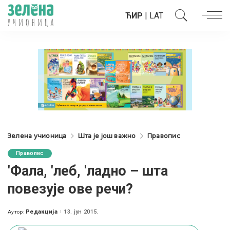
ЋИР
|
LAT
Зелена учионица
Шта је још важно
Правопис
Правопис
'Фала, 'леб, 'ладно – шта
повезује ове речи?
Редакција
13. јун 2015.
Аутор:
Posted
by