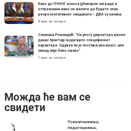
Како до ПУНОГ износа јубиларне награде и
отпремнине иако не желите да будете члан
репрезентативног синдиката – ДВА су начина
8 мин за читање
Снежана Романдић: ”На улогу директора школе
данас пристају људи врло специфичног
карактера. Одувек их је постављала власт, али
никад није било овако”
7 мин за читање
Можда ће вам се
свидети
Психолошкиња,
педагошкиња,