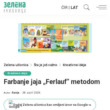
ĆIR
|
LAT
Zelena učionica
Šta je još važno
Kreativne ideje
Kreativne ideje
Farbanje jaja „Ferlauf” metodom
Sanja
28. april 2024.
Autor:
Posted
by
Dodaj Zelenu učionicu kao omiljeni izvor na Google-u