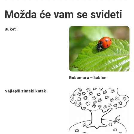
Možda će vam se svideti
Buket I
Bubamara – šablon
Najlepši zimski kutak