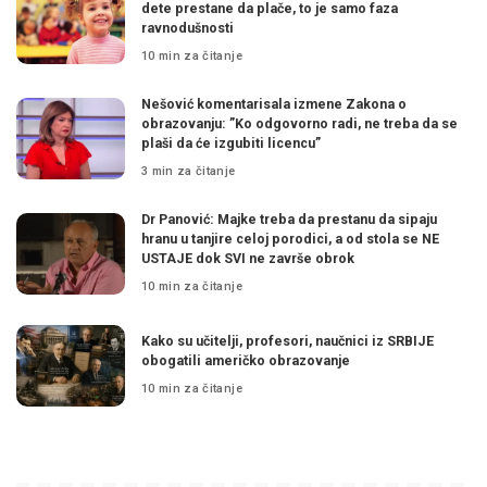
dete prestane da plače, to je samo faza
ravnodušnosti
10 min za čitanje
Nešović komentarisala izmene Zakona o
obrazovanju: ”Ko odgovorno radi, ne treba da se
plaši da će izgubiti licencu”
3 min za čitanje
Dr Panović: Majke treba da prestanu da sipaju
hranu u tanjire celoj porodici, a od stola se NE
USTAJE dok SVI ne završe obrok
10 min za čitanje
Kako su učitelji, profesori, naučnici iz SRBIJE
obogatili američko obrazovanje
10 min za čitanje