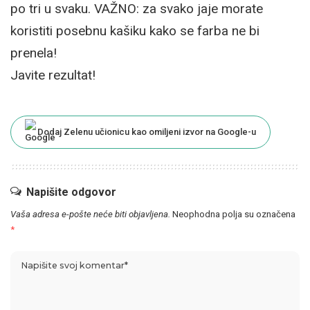
po tri u svaku. VAŽNO: za svako jaje morate
koristiti posebnu kašiku kako se farba ne bi
prenela!
Javite rezultat!
Dodaj Zelenu učionicu kao omiljeni izvor na Google-u
Napišite odgovor
Vaša adresa e-pošte neće biti objavljena.
Neophodna polja su označena
*