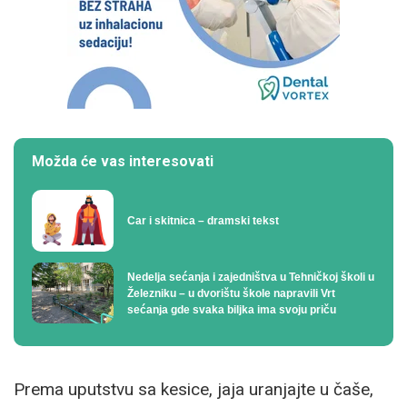
Možda će vas interesovati
Car i skitnica – dramski tekst
Nedelja sećanja i zajedništva u Tehničkoj školi u
Železniku – u dvorištu škole napravili Vrt
sećanja gde svaka biljka ima svoju priču
Prema uputstvu sa kesice, jaja uranjajte u čaše,