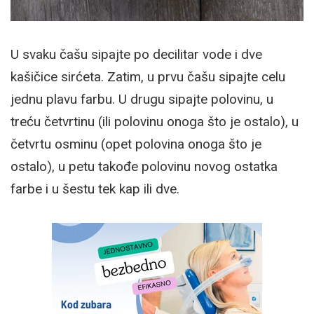
U svaku čašu sipajte po decilitar vode i dve
kašičice sirćeta. Zatim, u prvu čašu sipajte celu
jednu plavu farbu. U drugu sipajte polovinu, u
treću četvrtinu (ili polovinu onoga što je ostalo), u
četvrtu osminu (opet polovina onoga što je
ostalo), u petu takođe polovinu novog ostatka
farbe i u šestu tek kap ili dve.