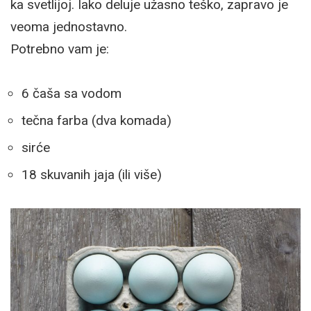
ka svetlijoj. Iako deluje užasno teško, zapravo je
veoma jednostavno.
Potrebno vam je:
6 čaša sa vodom
tečna farba (dva komada)
sirće
18 skuvanih jaja (ili više)