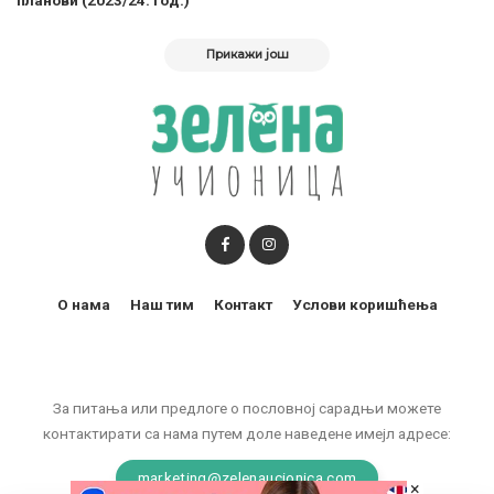
Прикажи још
О нама
Наш тим
Контакт
Услови коришћења
За питања или предлоге о пословној сарадњи можете
контактирати са нама путем доле наведене имејл адресе:
marketing@zelenaucionica.com
×