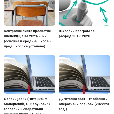
Контролне листе просветне
Школски програм за II
инспекције за 2021/2022
разред 2019-2020.
(основне и средње школе и
предшколске установе)
Српски језик (Читанка, М.
Дигитални свет – глобални и
Манојловић, С. Бабуновић) –
оперативни планови (2022/23.
глобални и оперативни
год.)
планови (2023/24. год.)