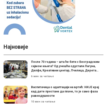
Најновије
После 70 година – шта ће бити с Београдским
сајмом књига? Од учешћа одустали Лагуна,
Делфи, Креативни центар, Пчелица, Дерета…
6 мин за читање
Васпитачица о адаптацији на вртић: НИЈЕ крај
кад дете престане да плаче, то је само фаза
равнодушности
10 мин за читање