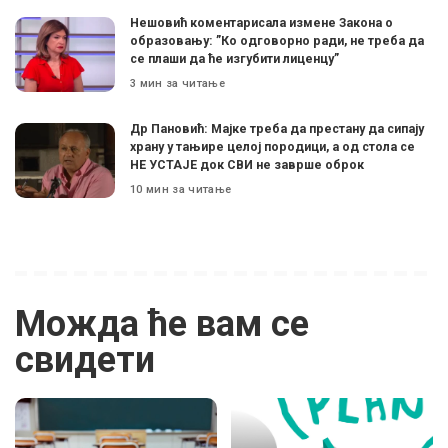
Нешовић коментарисала измене Закона о
образовању: ”Ко одговорно ради, не треба да
се плаши да ће изгубити лиценцу”
3 мин за читање
Др Пановић: Мајке треба да престану да сипају
храну у тањире целој породици, а од стола се
НЕ УСТАЈЕ док СВИ не заврше оброк
10 мин за читање
Можда ће вам се
свидети