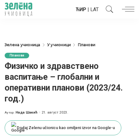
ЋИР
|
LAT
Зелена учионица
У учионици
Планови
Планови
Физичко и здравствено
васпитање – глобални и
оперативни планови (2023/24.
год.)
Нада Шакић
21. август 2023.
Аутор:
Posted
by
Dodaj Zelenu učionicu kao omiljeni izvor na Google-u