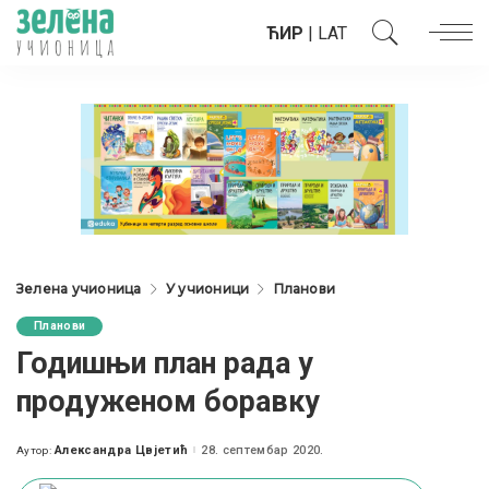
ЋИР
|
LAT
Зелена учионица
У учионици
Планови
Планови
Годишњи план рада у
продуженом боравку
Александра Цвјетић
28. септембар 2020.
Аутор:
Posted
by