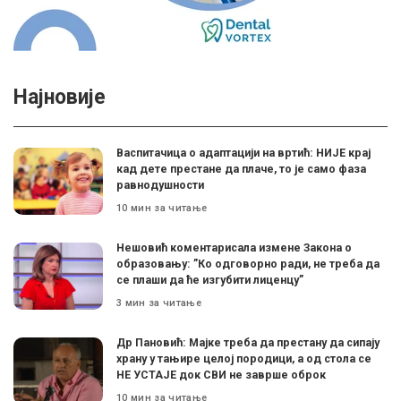
Најновије
Васпитачица о адаптацији на вртић: НИЈЕ крај
кад дете престане да плаче, то је само фаза
равнодушности
10 мин за читање
Нешовић коментарисала измене Закона о
образовању: ”Ко одговорно ради, не треба да
се плаши да ће изгубити лиценцу”
3 мин за читање
Др Пановић: Мајке треба да престану да сипају
храну у тањире целој породици, а од стола се
НЕ УСТАЈЕ док СВИ не заврше оброк
10 мин за читање