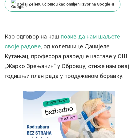
Dodaj Zelenu učionicu kao omiljeni izvor na Google-u
Као одговор на наш
позив да нам шаљете
своје радове
, од колегинице Данијеле
Кутањац, професора разредне наставе у ОШ
„Жарко Зрењанин“ у Обровцу, стиже нам овај
годишњи план рада у продуженом боравку.