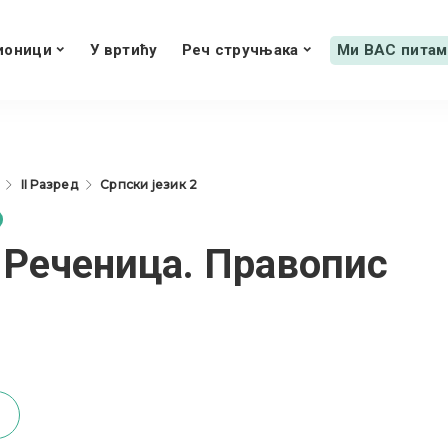
ионици
У вртићу
Реч стручњака
Ми ВАС питам
II Разред
Српски језик 2
 Реченица. Правопис