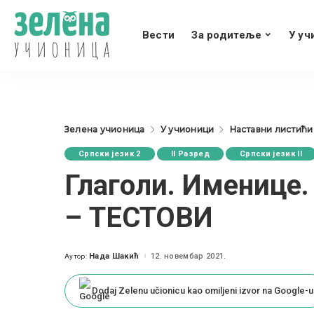
Вести
За родитеље
У уч
Зелена учионица
У учионици
Наставни листићи
Српски језик 2
II Разред
Српски језик II
Глаголи. Именице.
– ТЕСТОВИ
Нада Шакић
12. новембар 2021.
Аутор:
Posted
by
Dodaj Zelenu učionicu kao omiljeni izvor na Google-u