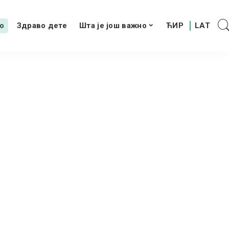
о
Здраво дете
Шта је још важно