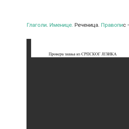
Глаголи
.
Именице.
Реченица.
Правопи
с